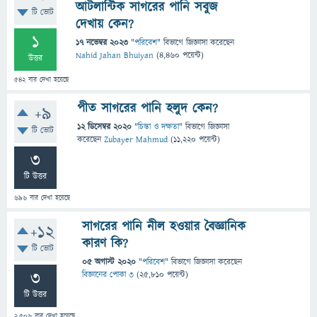
আটলান্টিক সাগরের পানি সবুজ
টি ভোট
দেখায় কেন?
1
17 নভেম্বর 2023
"
পরিবেশ
" বিভাগে
জিজ্ঞাসা
করেছেন
Nahid Jahan Bhuiyan
(
4,460
পয়েন্ট)
উত্তর
542
বার দেখা হয়েছে
পীত সাগরের পানি হলুদ কেন?
+9
12 ডিসেম্বর 2020
"
চিন্তা ও দক্ষতা
" বিভাগে
জিজ্ঞাসা
টি ভোট
করেছেন
Zubayer Mahmud
(
11,220
পয়েন্ট)
3
টি উত্তর
696
বার দেখা হয়েছে
সাগরের পানি নীল হওয়ার বৈজ্ঞানিক
+12
কারণ কি?
টি ভোট
05 অগাস্ট 2020
"
পরিবেশ
" বিভাগে
জিজ্ঞাসা
করেছেন
3
বিজ্ঞানের পোকা ৩
(
25,810
পয়েন্ট)
টি উত্তর
2,506
বার দেখা হয়েছে