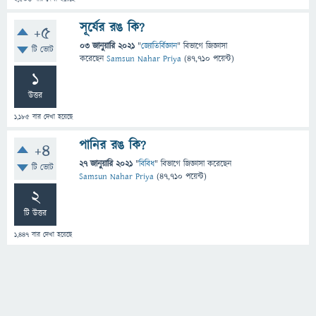
সূর্যের রঙ কি?
+5
03 জানুয়ারি 2021
"
জ্যোতির্বিজ্ঞান
" বিভাগে
জিজ্ঞাসা
টি ভোট
করেছেন
Samsun Nahar Priya
(
47,710
পয়েন্ট)
1
উত্তর
1,185
বার দেখা হয়েছে
পানির রঙ কি?
+4
27 জানুয়ারি 2021
"
বিবিধ
" বিভাগে
জিজ্ঞাসা
করেছেন
টি ভোট
Samsun Nahar Priya
(
47,710
পয়েন্ট)
2
টি উত্তর
1,447
বার দেখা হয়েছে