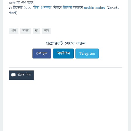
1,648
বার দেখা হয়েছে
12 ডিসেম্বর 2020
"
চিন্তা ও দক্ষতা
" বিভাগে
জিজ্ঞাসা
করেছেন
noshin mahee
(
110,340
পয়েন্ট)
পানি
সাগর
রং
লাল
প্রশ্নোত্তরটি শেয়ার করুন
ফেসবুক
লিঙ্কইডিন
Telegram