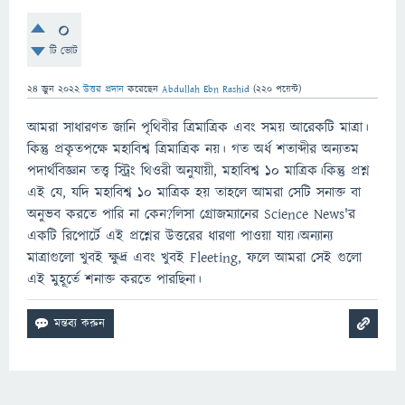
0
টি ভোট
24 জুন 2022
উত্তর প্রদান
করেছেন
Abdullah Ebn Rashid
(
220
পয়েন্ট)
আমরা সাধারণত জানি পৃথিবীর ত্রিমাত্রিক এবং সময় আরেকটি মাত্রা।
কিন্তু প্রকৃতপক্ষে মহাবিশ্ব ত্রিমাত্রিক নয়। গত অর্ধ শতাব্দীর অন্যতম
পদার্থবিজ্ঞান তত্ত্ব স্ট্রিং থিওরী অনুযায়ী, মহাবিশ্ব ১০ মাত্রিক।কিন্তু প্রশ্ন
এই যে, যদি মহাবিশ্ব ১০ মাত্রিক হয় তাহলে আমরা সেটি সনাক্ত বা
অনুভব করতে পারি না কেন?লিসা গ্রোজম্যানের Science News'র
একটি রিপোর্টে এই প্রশ্নের উত্তরের ধারণা পাওয়া যায়।অন্যান্য
মাত্রাগুলো খুবই ক্ষুদ্র এবং খুবই Fleeting, ফলে আমরা সেই গুলো
এই মুহূর্তে শনাক্ত করতে পারছিনা।