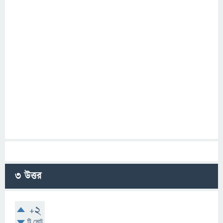
3
উত্তর
+2
টি ভোট