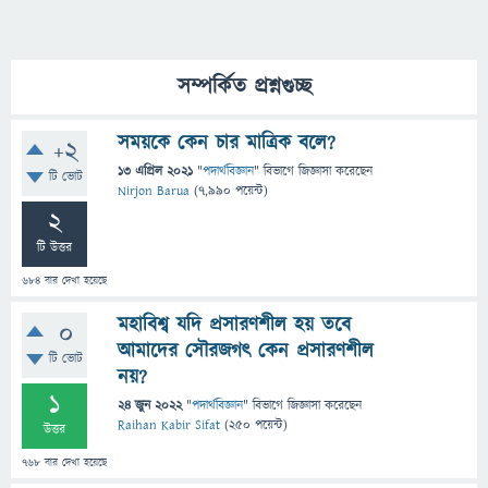
সম্পর্কিত প্রশ্নগুচ্ছ
সময়কে কেন চার মাত্রিক বলে?
+2
13 এপ্রিল 2021
"
পদার্থবিজ্ঞান
" বিভাগে
জিজ্ঞাসা
করেছেন
টি ভোট
Nirjon Barua
(
7,990
পয়েন্ট)
2
টি উত্তর
684
বার দেখা হয়েছে
মহাবিশ্ব যদি প্রসারণশীল হয় তবে
0
আমাদের সৌরজগৎ কেন প্রসারণশীল
টি ভোট
নয়?
1
24 জুন 2022
"
পদার্থবিজ্ঞান
" বিভাগে
জিজ্ঞাসা
করেছেন
Raihan Kabir Sifat
(
250
পয়েন্ট)
উত্তর
768
বার দেখা হয়েছে