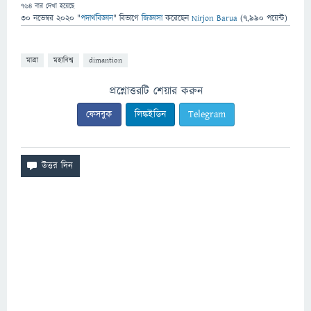
764
বার দেখা হয়েছে
30 নভেম্বর 2020
"
পদার্থবিজ্ঞান
" বিভাগে
জিজ্ঞাসা
করেছেন
Nirjon Barua
(
7,990
পয়েন্ট)
মাত্রা
মহাবিশ্ব
dimantion
প্রশ্নোত্তরটি শেয়ার করুন
ফেসবুক
লিঙ্কইডিন
Telegram