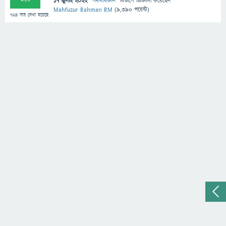
17 জুলাই 2022
"
পদার্থবিজ্ঞান
" বিভাগে
জিজ্ঞাসা
করেছেন
Mahfuzur Rahman RM
(
9,390
পয়েন্ট)
724
বার দেখা হয়েছে