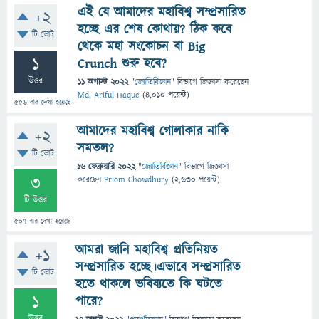
এই যে আমাদের মহাবিশ্ব সম্প্রসারিত
+2
হচ্ছে এর শেষ কোথায়? ঠিক কবে
টি ভোট
থেকে মহা সংকোচন বা Big
1
Crunch শুরু হবে?
উত্তর
11 অগাস্ট 2022
"
জ্যোতির্বিজ্ঞান
" বিভাগে
জিজ্ঞাসা
করেছেন
Md. Ariful Haque
(
4,010
পয়েন্ট)
556
বার দেখা হয়েছে
আমাদের মহাবিশ্ব গোলাকার নাকি
+2
সমতল?
টি ভোট
16 ফেব্রুয়ারি 2022
"
জ্যোতির্বিজ্ঞান
" বিভাগে
জিজ্ঞাসা
3
করেছেন
Priom Chowdhury
(
2,630
পয়েন্ট)
টি উত্তর
507
বার দেখা হয়েছে
আমরা জানি মহাবিশ্ব প্রতিনিয়ত
+1
সম্প্রসারিত হচ্ছে।এভাবে সম্প্রসারিত
টি ভোট
হতে থাকলে ভবিষ্যতে কি ঘটতে
1
পারে?
উত্তর