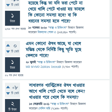
হয়েছে কিন্তু তা যদি ভরা পেটে না
টি ভোট
খেয়ে খালি পেটে খাওয়া হয় তাহলে
1
কি কোনো সমস্যা হবে? বা কি
ধরনের সমস্যা হতে পারে?
উত্তর
10 নভেম্বর 2020
"
স্বাস্থ্য ও চিকিৎসা
" বিভাগে
জিজ্ঞাসা
1,518
বার দেখা হয়েছে
করেছেন
বিজ্ঞানের পোকা ৫
(
123,410
পয়েন্ট)
এমন কোনো ঔষধ আছে, যা খেলে
0
মস্তিষ্ক থেকে নির্দিষ্ট কিছু স্মৃতি মুছে
টি ভোট
ফেলতে পারে?
1
20 জুলাই
"
স্বাস্থ্য ও চিকিৎসা
" বিভাগে
জিজ্ঞাসা
করেছেন
MD MYMO ZAMAN SHIHAB
(
2,760
পয়েন্ট)
উত্তর
56
বার দেখা হয়েছে
সাধারণত গ্যাস্ট্রিকের ঔষধ খাওয়ার
+8
আগে খালি পেটে খেতে বলে কেন?
টি ভোট
খাওয়ার পরে খেলে কি সমস্যা?
2
13 ফেব্রুয়ারি 2021
"
স্বাস্থ্য ও চিকিৎসা
" বিভাগে
জিজ্ঞাসা
করেছেন
নোশিন মাহি
(
7,940
পয়েন্ট)
টি উত্তর