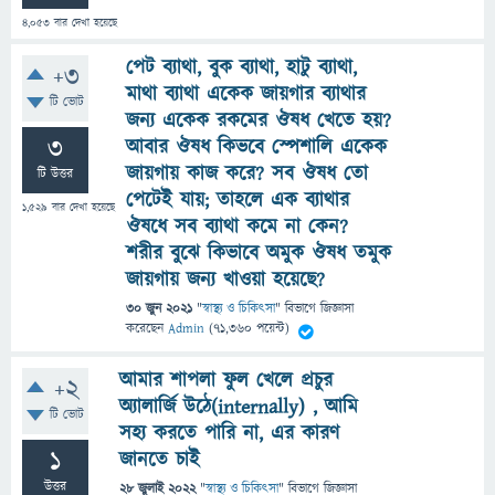
4,053
বার দেখা হয়েছে
পেট ব্যাথা, বুক ব্যাথা, হাটু ব্যাথা,
+3
মাথা ব্যাথা একেক জায়গার ব্যাথার
টি ভোট
জন্য একেক রকমের ঔষধ খেতে হয়?
3
আবার ঔষধ কিভবে স্পেশালি একেক
জায়গায় কাজ করে? সব ঔষধ তো
টি উত্তর
পেটেই যায়; তাহলে এক ব্যাথার
1,529
বার দেখা হয়েছে
ঔষধে সব ব্যাথা কমে না কেন?
শরীর বুঝে কিভাবে অমুক ঔষধ তমুক
জায়গায় জন্য খাওয়া হয়েছে?
30 জুন 2021
"
স্বাস্থ্য ও চিকিৎসা
" বিভাগে
জিজ্ঞাসা
করেছেন
Admin
(
71,360
পয়েন্ট)
আমার শাপলা ফুল খেলে প্রচুর
+2
অ্যালার্জি উঠে(internally) , আমি
টি ভোট
সহ্য করতে পারি না, এর কারণ
1
জানতে চাই
উত্তর
28 জুলাই 2022
"
স্বাস্থ্য ও চিকিৎসা
" বিভাগে
জিজ্ঞাসা