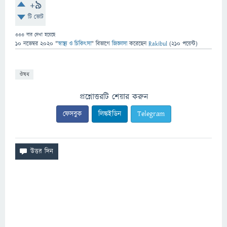
+9
টি ভোট
333
বার দেখা হয়েছে
10 নভেম্বর 2020
"
স্বাস্থ্য ও চিকিৎসা
" বিভাগে
জিজ্ঞাসা
করেছেন
Rakibul
(
210
পয়েন্ট)
ঔষধ
প্রশ্নোত্তরটি শেয়ার করুন
ফেসবুক
লিঙ্কইডিন
Telegram