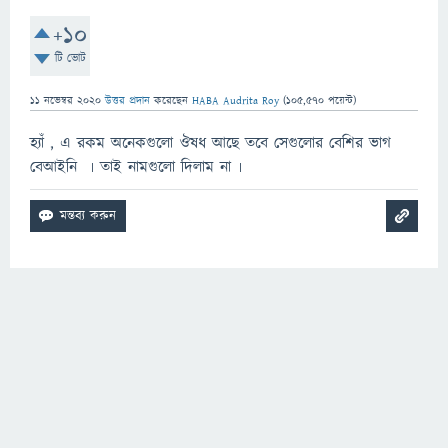
+10
টি ভোট
11 নভেম্বর 2020
উত্তর প্রদান
করেছেন
HABA Audrita Roy
(
105,570
পয়েন্ট)
হ্যাঁ , এ রকম অনেকগুলো ঔষধ আছে তবে সেগুলোর বেশির ভাগ
বেআইনি ৷ তাই নামগুলো দিলাম না ৷