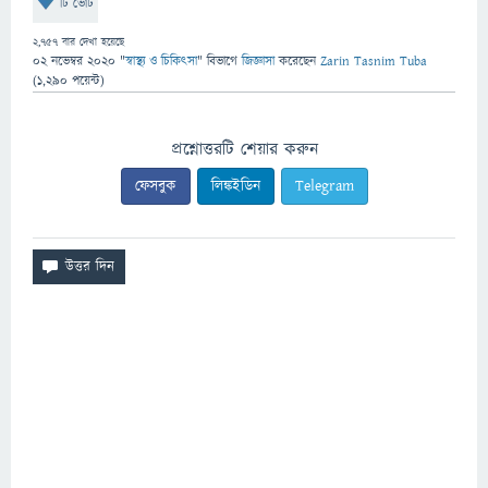
টি ভোট
2,757
বার দেখা হয়েছে
02 নভেম্বর 2020
"
স্বাস্থ্য ও চিকিৎসা
" বিভাগে
জিজ্ঞাসা
করেছেন
Zarin Tasnim Tuba
(
1,290
পয়েন্ট)
প্রশ্নোত্তরটি শেয়ার করুন
ফেসবুক
লিঙ্কইডিন
Telegram