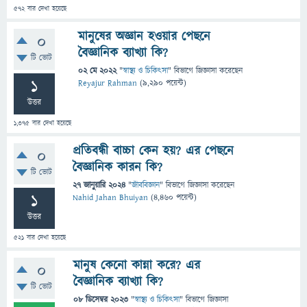
572
বার দেখা হয়েছে
মানুষের অজ্ঞান হওয়ার পেছনে
0
বৈজ্ঞানিক ব্যাখ্যা কি?
টি ভোট
02 মে 2022
"
স্বাস্থ্য ও চিকিৎসা
" বিভাগে
জিজ্ঞাসা
করেছেন
1
Reyajur Rahman
(
9,290
পয়েন্ট)
উত্তর
1,375
বার দেখা হয়েছে
প্রতিবন্ধী বাচ্চা কেন হয়? এর পেছনে
0
বৈজ্ঞানিক কারন কি?
টি ভোট
27 জানুয়ারি 2024
"
জীববিজ্ঞান
" বিভাগে
জিজ্ঞাসা
করেছেন
1
Nahid Jahan Bhuiyan
(
4,460
পয়েন্ট)
উত্তর
521
বার দেখা হয়েছে
মানুষ কেনো কান্না করে? এর
0
বৈজ্ঞানিক ব্যাখ্যা কি?
টি ভোট
08 ডিসেম্বর 2023
"
স্বাস্থ্য ও চিকিৎসা
" বিভাগে
জিজ্ঞাসা