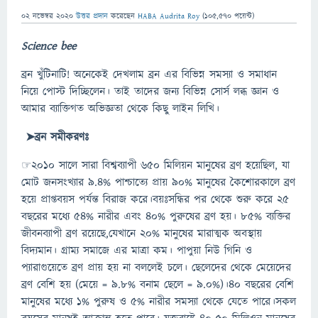
02 নভেম্বর 2020
উত্তর প্রদান
করেছেন
HABA Audrita Roy
(
105,570
পয়েন্ট)
Science bee
ব্রন খুঁটিনাটি! অনেকেই দেখলাম ব্রন এর বিভিন্ন সমস্যা ও সমাধান
নিয়ে পোস্ট দিচ্ছিলেন। তাই তাদের জন্য বিভিন্ন সোর্স লব্ধ জ্ঞান ও
আমার ব্যাক্তিগত অভিজ্ঞতা থেকে কিছু লাইন লিখি।
➤ব্রন সমীকরণঃ
☞২০১০ সালে সারা বিশ্বব্যাপী ৬৫০ মিলিয়ন মানুষের ব্রণ হয়েছিল, যা
মোট জনসংখ্যার ৯.৪% পাশ্চাত্যে প্রায় ৯০% মানুষের কৈশোরকালে ব্রণ
হয়ে প্রাপ্তবয়স পর্যন্ত বিরাজ করে।বয়ঃসন্ধির পর থেকে শুরু করে ২৫
বছরের মধ্যে ৫৪% নারীর এবং ৪০% পুরুষের ব্রণ হয়। ৮৫% ব্যক্তির
জীবনব্যাপী ব্রণ রয়েছে,যেখানে ২০% মানুষের মারাত্মক অবস্থায়
বিদ্যমান। গ্রাম্য সমাজে এর মাত্রা কম। পাপুয়া নিউ গিনি ও
প্যারাগুয়েতে ব্রণ প্রায় হয় না বললেই চলে। ছেলেদের থেকে মেয়েদের
ব্রণ বেশি হয় (মেয়ে = ৯.৮% বনাম ছেলে = ৯.0%)।৪০ বছরের বেশি
মানুষের মধ্যে ১% পুরুষ ও ৫% নারীর সমস্যা থেকে যেতে পারে।সকল