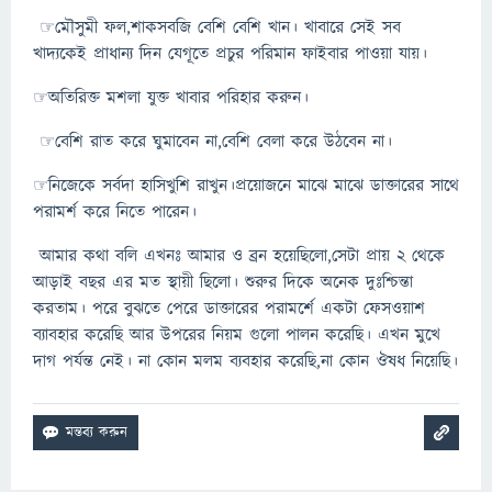
☞মৌসুমী ফল,শাকসবজি বেশি বেশি খান। খাবারে সেই সব
খাদ্যকেই প্রাধান্য দিন যেগূতে প্রচুর পরিমান ফাইবার পাওয়া যায়।
☞অতিরিক্ত মশলা যুক্ত খাবার পরিহার করুন।
☞বেশি রাত করে ঘুমাবেন না,বেশি বেলা করে উঠবেন না।
☞নিজেকে সর্বদা হাসিখুশি রাখুন।প্রয়োজনে মাঝে মাঝে ডাক্তারের সাথে
পরামর্শ করে নিতে পারেন।
আমার কথা বলি এখনঃ আমার ও ব্রন হয়েছিলো,সেটা প্রায় ২ থেকে
আড়াই বছর এর মত স্থায়ী ছিলো। শুরুর দিকে অনেক দুঃশ্চিন্তা
করতাম। পরে বুঝতে পেরে ডাক্তারের পরামর্শে একটা ফেসওয়াশ
ব্যাবহার করেছি আর উপরের নিয়ম গুলো পালন করেছি। এখন মুখে
দাগ পর্যন্ত নেই। না কোন মলম ব্যবহার করেছি,না কোন ঔষধ নিয়েছি।