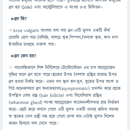
বয়সের মানুষই আক্রান্ত হতে পারে। যুক্তরাষ্ট্রে ৪০-৫০ মিলিওন মানুষের
ব্রণ হয় (১৬%) এবং অস্ট্রেলিয়াতে এ সংখ্যা ৩-৫ মিলিওন।
➤
ব্রন কি?
☞Acne vulgaris বাংলায় বলা যায় ব্রন।এটি মুলত একটি দীর্ঘ
মেয়াদি রোগ যার বৈশিষ্ট্য, লালচে ত্বক,পিম্পল,তৈলাক্ত ত্বক, ক্ষত দাগ
ইত্যাদির মাধ্যমে প্রকাশ পায়।
➤
ব্রন কেন হয়?
☞ বয়ঃসন্ধিকালে লিঙ্গ নির্বিশেষে টেস্টোস্টেরন এর মত অ্যান্ড্রোজেন
বৃদ্ধির ফলে ব্রণ হতে পারে।ত্বকের উপর তৈলাক্ত গ্রন্থির মাত্রার উপর
ব্রণ হওয়া নির্ভর করে। এমন সব স্থান হল-মুখ, বুকের উপর অংশ ও
পিঠ।অনেকসময় ব্রণ অনাক্রম্যতা(asymptomatic) প্রদর্শন করে।ত্বকে
উপস্থিত লোম রন্ধ্র (hair follicle) এবং সিবেসিয়াস গ্রন্থির
(sebaceous gland) সংখ্যা অ্যান্ড্রোজেন সংবেদনশীলতার হার নির্ধারণ
করে। ছোট করে বলতে গেলে এটি মুলত একটি প্রদাহ জনিত সমস্যা
যা ত্বকের তেল গ্রন্থী বন্ধ হয়ে গেলে দেখা যায়।এটাই মুলত বিশেষ
কারন হিসাবে বলা যেতে পারে।