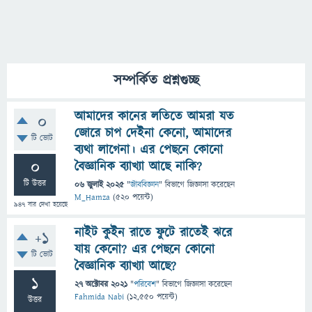
সম্পর্কিত প্রশ্নগুচ্ছ
আমাদের কানের লতিতে আমরা যত
0
জোরে চাপ দেইনা কেনো, আমাদের
টি ভোট
ব্যথা লাগেনা। এর পেছনে কোনো
0
বৈজ্ঞানিক ব্যাখ্যা আছে নাকি?
টি উত্তর
06 জুলাই 2025
"
জীববিজ্ঞান
" বিভাগে
জিজ্ঞাসা
করেছেন
M_Hamza
(
520
পয়েন্ট)
947
বার দেখা হয়েছে
নাইট কুইন রাতে ফুটে রাতেই ঝরে
+1
যায় কেনো? এর পেছনে কোনো
টি ভোট
বৈজ্ঞানিক ব্যাখ্যা আছে?
1
27 অক্টোবর 2021
"
পরিবেশ
" বিভাগে
জিজ্ঞাসা
করেছেন
Fahmida Nabi
(
12,550
পয়েন্ট)
উত্তর