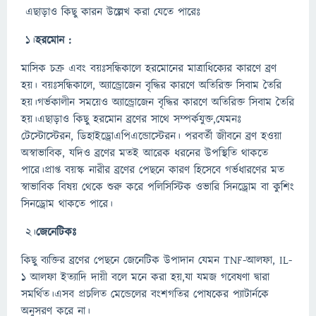
এছাড়াও কিছু কারন উল্লেখ করা যেতে পারেঃ
১।
হরমোন :
মাসিক চক্র এবং বয়ঃসন্ধিকালে হরমোনের মাত্রাধিক্যের কারণে ব্রণ
হয়। বয়ঃসন্ধিকালে, অ্যান্ড্রোজেন বৃদ্ধির কারণে অতিরিক্ত সিবাম তৈরি
হয়।গর্ভকালীন সময়েও অ্যান্ড্রোজেন বৃদ্ধির কারণে অতিরিক্ত সিবাম তৈরি
হয়।এছাড়াও কিছু হরমোন ব্রণের সাথে সম্পর্কযুক্ত,যেমনঃ
টেস্টোস্টেরন, ডিহাইড্রোএপিএন্ডোস্টেরন। পরবর্তী জীবনে ব্রণ হওয়া
অস্বাভাবিক, যদিও ব্রণের মতই আরেক ধরনের উপস্থিতি থাকতে
পারে।প্রাপ্ত বয়স্ক নারীর ব্রণের পেছনে কারণ হিসেবে গর্ভধারণের মত
স্বাভাবিক বিষয় থেকে শুরু করে পলিসিস্টিক ওভারি সিনড্রোম বা কুশিং
সিনড্রোম থাকতে পারে।
২।
জেনেটিকঃ
কিছু ব্যক্তির ব্রণের পেছনে জেনেটিক উপাদান যেমন TNF-আলফা, IL-
1 আলফা ইত্যাদি দায়ী বলে মনে করা হয়,যা যমজ গবেষণা দ্বারা
সমর্থিত।এসব প্রচলিত মেন্ডেলের বংশগতির পোষকের প্যাটার্নকে
অনুসরণ করে না।