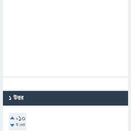
1
উত্তর
+10
টি ভোট