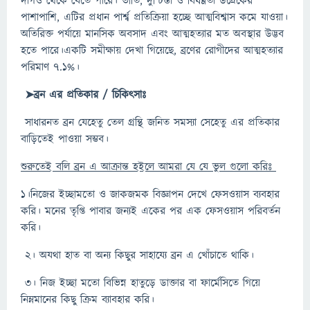
দাগও থেকে যেতে পারে। ভীতি, দুশ্চিন্তা ও বিষণ্ণতা উদ্রেকের
পাশাপাশি, এটির প্রধান পার্শ্ব প্রতিক্রিয়া হচ্ছে আত্মবিশ্বাস কমে যাওয়া।
অতিরিক্ত পর্যায়ে মানসিক অবসাদ এবং আত্মহত্যার মত অবস্থার উদ্ভব
হতে পারে।একটি সমীক্ষায় দেখা গিয়েছে, ব্রণের রোগীদের আত্মহত্যার
পরিমাণ ৭.১%।
➤ব্রন এর প্রতিকার / চিকিৎসাঃ
সাধারনত ব্রন যেহেতু তেল গ্রন্থি জনিত সমস্যা সেহেতু এর প্রতিকার
বাড়িতেই পাওয়া সম্ভব।
শুরুতেই বলি ব্রন এ আক্রান্ত হইলে আমরা যে যে ভুল গুলো করিঃ
১।নিজের ইচ্ছামতো ও জাকজমক বিজ্ঞাপন দেখে ফেসওয়াস ব্যবহার
করি। মনের তৃপ্তি পাবার জন্যই একের পর এক ফেসওয়াস পরিবর্তন
করি।
২। অযথা হাত বা অন্য কিছুর সাহায্যে ব্রন এ খোঁচাতে থাকি।
৩। নিজ ইচ্ছা মতো বিভিন্ন হাতুড়ে ডাক্তার বা ফার্মেসিতে গিয়ে
নিম্নমানের কিছু ক্রিম ব্যাবহার করি।