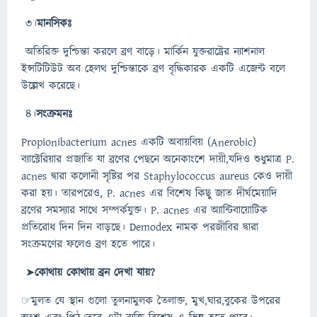
৩।
মানসিকঃ
অতিরিক্ত দুশ্চিন্তা করলে ব্রণ বাড়ে। মার্কিন যুক্তরাষ্ট্রের ন্যাশনাল
ইন্সটিটিউট অব হেলথ দুশ্চিন্তাকে ব্রণ বৃদ্ধিকারক একটি এজেন্ট বলে
উল্লেখ করেছে।
৪।
সংক্রমনঃ
Propionibacterium acnes একটি অবায়বিয় (Anerobic)
ব্যাক্টেরিয়ার প্রজাতি যা ব্রণের পেছনে অনেকাংশে দায়ী,যদিও শুধুমাত্র P.
acnes দ্বারা কলোনী সৃষ্টির পর Staphylococcus aureus কেও দায়ী
করা হয়। তারপরেও, P. acnes এর বিশেষ কিছু জাত দীর্ঘমেয়াদি
ব্রণের সমস্যার সাথে সম্পর্কযুক্ত। P. acnes এর অ্যান্টিবায়োটিক
প্রতিরোধ দিন দিন বাড়ছে। Demodex নামক পরজীবির দ্বারা
সংক্রমণের ফলেও ব্রণ হতে পারে।
➤
কোথায় কোথায় ব্রন দেখা যায়?
☞মুলত যে স্থান গুলো তুলনামুলক তৈলাক্ত, মুখ,ঘার,বুকের উপরের