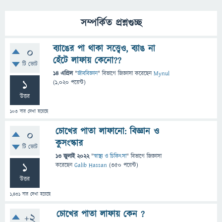
সম্পর্কিত প্রশ্নগুচ্ছ
ব্যাঙের পা থাকা সত্ত্বেও, ব্যাঙ না
0
হেঁটে লাফায় কেনো??
টি ভোট
14 এপ্রিল
"
জীববিজ্ঞান
" বিভাগে
জিজ্ঞাসা
করেছেন
Mynul
1
(
1,020
পয়েন্ট)
উত্তর
103
বার দেখা হয়েছে
চোখের পাতা লাফানো: বিজ্ঞান ও
0
কুসংস্কার
টি ভোট
13 জুলাই 2022
"
স্বাস্থ্য ও চিকিৎসা
" বিভাগে
জিজ্ঞাসা
1
করেছেন
Galib Hassan
(
350
পয়েন্ট)
উত্তর
1,431
বার দেখা হয়েছে
চোখের পাতা লাফায় কেন ?
+2