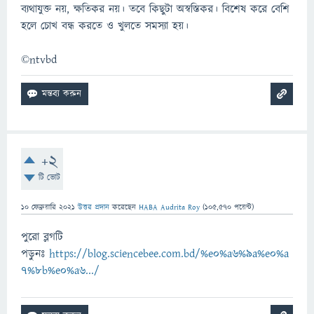
ব্যথাযুক্ত নয়, ক্ষতিকর নয়। তবে কিছুটা অস্বস্তিকর। বিশেষ করে বেশি
হলে চোখ বন্ধ করতে ও খুলতে সমস্যা হয়।
©ntvbd
+2
টি ভোট
10 ফেব্রুয়ারি 2021
উত্তর প্রদান
করেছেন
HABA Audrita Roy
(
105,570
পয়েন্ট)
পুরো ব্লগটি
পড়ুনঃ
https://blog.sciencebee.com.bd/%e0%a6%9a%e0%a
7%8b%e0%a6.../