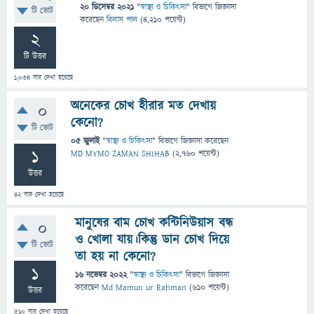
20 ডিসেম্বর 2021
"
স্বাস্থ্য ও চিকিৎসা
" বিভাগে
জিজ্ঞাসা
টি ভোট
করেছেন
বিলাস পাল
(
4,210
পয়েন্ট)
2
টি উত্তর
1,034
বার দেখা হয়েছে
অনেকের চোখ হীরার মত দেখায়
0
কেনো?
টি ভোট
05 জুলাই
"
স্বাস্থ্য ও চিকিৎসা
" বিভাগে
জিজ্ঞাসা
করেছেন
1
MD MYMO ZAMAN SHIHAB
(
2,760
পয়েন্ট)
উত্তর
42
বার দেখা হয়েছে
মানুষের বাম চোখ কন্টিনিউয়াস বন্ধ
0
ও খোলা যায়।কিন্তু ডান চোখ দিয়ে
টি ভোট
তা হয় না কেনো?
1
16 নভেম্বর 2022
"
স্বাস্থ্য ও চিকিৎসা
" বিভাগে
জিজ্ঞাসা
করেছেন
Md Mamun ur Rahman
(
610
পয়েন্ট)
উত্তর
510
বার দেখা হয়েছে