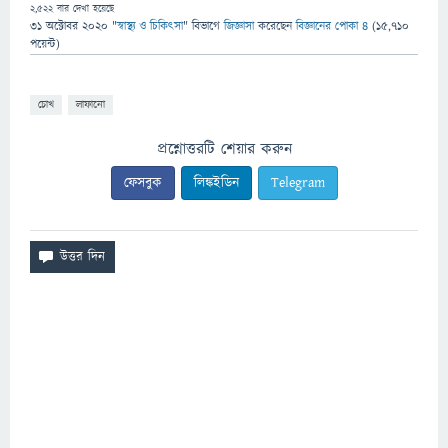
2,522
বার দেখা হয়েছে
31 অক্টোবর 2020
"
স্বাস্থ্য ও চিকিৎসা
" বিভাগে
জিজ্ঞাসা
করেছেন
বিজ্ঞানের পোকা ৪
(
15,710
পয়েন্ট)
চোখ
লাফানো
প্রশ্নোত্তরটি শেয়ার করুন
ফেসবুক
লিঙ্কইডিন
Telegram