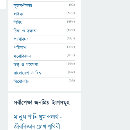
(81)
সৃজনশীলতা
(388)
লাইফ
(749)
বিবিধ
(385)
চিন্তা ও দক্ষতা
(620)
প্রাণিবিদ্যা
(225)
পরিবেশ
(488)
মনোবিজ্ঞান
(669)
তত্ত্ব ও গবেষণা
(112)
বাংলাদেশ ও বিশ্ব
(62)
মিথোলজি
সর্বাপেক্ষা জনপ্রিয় ট্যাগসমূহ
মানুষ
পানি
ঘুম
পদার্থ
-
জীববিজ্ঞান
চোখ
পৃথিবী