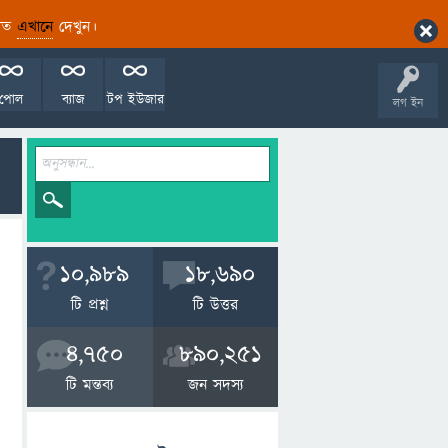
ারিত
এখানে
দেখুন।
পোল
ব্যাজ
টপ ইউজার
লগ ইন
10,989
18,690
টি প্রশ্ন
টি উত্তর
4,750
890,251
টি মন্তব্য
জন সদস্য