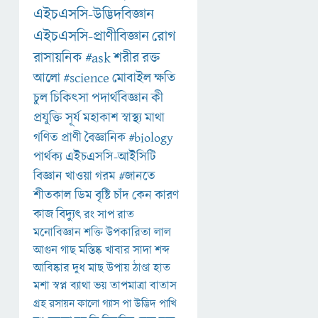
এইচএসসি-উদ্ভিদবিজ্ঞান
এইচএসসি-প্রাণীবিজ্ঞান
রোগ
রাসায়নিক
#ask
শরীর
রক্ত
আলো
#science
মোবাইল
ক্ষতি
চুল
চিকিৎসা
পদার্থবিজ্ঞান
কী
প্রযুক্তি
সূর্য
মহাকাশ
স্বাস্থ্য
মাথা
গণিত
প্রাণী
বৈজ্ঞানিক
#biology
পার্থক্য
এইচএসসি-আইসিটি
বিজ্ঞান
খাওয়া
গরম
#জানতে
শীতকাল
ডিম
বৃষ্টি
চাঁদ
কেন
কারণ
কাজ
বিদ্যুৎ
রং
সাপ
রাত
মনোবিজ্ঞান
শক্তি
উপকারিতা
লাল
আগুন
গাছ
মস্তিষ্ক
খাবার
সাদা
শব্দ
আবিষ্কার
দুধ
মাছ
উপায়
ঠাণ্ডা
হাত
মশা
স্বপ্ন
ব্যাথা
ভয়
তাপমাত্রা
বাতাস
গ্রহ
রসায়ন
কালো
গ্যাস
পা
উদ্ভিদ
পাখি