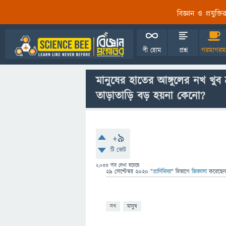
বিজ্ঞান ও প্রযুক্
বী হোম
প্রশ্ন
গরমাগরম
মানুষের হাতের আঙ্গুলের নখ খুব দ
তাড়াতাড়ি বড় হয়না কেনো?
+9
টি ভোট
2,033
বার দেখা হয়েছে
29 সেপ্টেম্বর 2020
"
প্রাণিবিদ্যা
" বিভাগে
জিজ্ঞাসা
করেছে
নখ
মানুষ