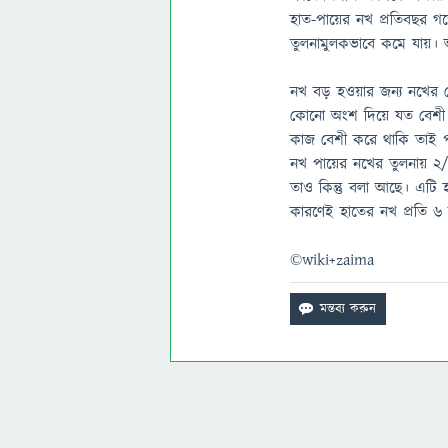
হাত-পায়ের নখ প্রতিবছর গড়ে
তুলনামুলকভাবে কমে যায়। আব
নখ বড় হওয়ার জন্য নখের গো
কোনো অংশ দিয়ে যত বেশী ক
কাজ বেশী করে থাকি তাই পা
নখ পায়ের নখের তুলনায় ২/৩
তাও কিন্তু বলা আছে। এটি 
কারণেই হাতের নখ প্রতি ৬ 
©wiki+zaima