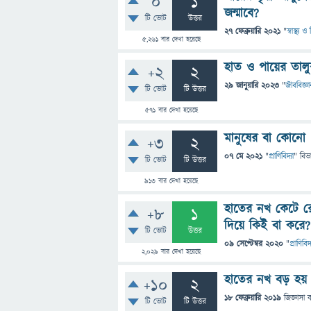
0
1
জন্মাবে?
টি ভোট
উত্তর
27 ফেব্রুয়ারি 2021
"
স্বাস্থ্য 
5,261
বার দেখা হয়েছে
হাত ও পায়ের তালুর
+2
2
29 জানুয়ারি 2023
"
জীববিজ্ঞা
টি ভোট
টি উত্তর
571
বার দেখা হয়েছে
মানুষের বা কোনো 
+3
2
07 মে 2021
"
প্রাণিবিদ্যা
" বিভ
টি ভোট
টি উত্তর
913
বার দেখা হয়েছে
হাতের নখ কেটে র
+8
1
দিয়ে কিই বা করে?
টি ভোট
উত্তর
09 সেপ্টেম্বর 2020
"
প্রাণিবিদ্
2,029
বার দেখা হয়েছে
হাতের নখ বড় হয়
+10
2
18 ফেব্রুয়ারি 2019
জিজ্ঞাসা
টি ভোট
টি উত্তর