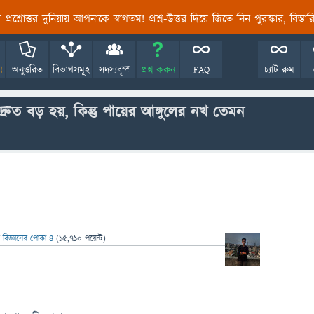
তির প্রশ্নোত্তর দুনিয়ায় আপনাকে স্বাগতম! প্রশ্ন-উত্তর দিয়ে জিতে নিন পুরস্কার, বিস্ত
!
অনুত্তরিত
বিভাগসমূহ
সদস্যবৃন্দ
প্রশ্ন করুন
FAQ
চ্যাট রুম
্রুত বড় হয়, কিন্তু পায়ের আঙ্গুলের নখ তেমন
ন
বিজ্ঞানের পোকা ৪
(
15,710
পয়েন্ট)