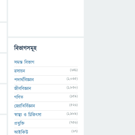
বিভাগসমূহ
সমস্ত বিভাগ
(641)
রসায়ন
(1,035)
পদার্থবিজ্ঞান
(1,830)
জীববিজ্ঞান
(159)
গণিত
(526)
জ্যোতির্বিজ্ঞান
(1,989)
স্বাস্থ্য ও চিকিৎসা
(736)
প্রযুক্তি
(67)
আইকিউ