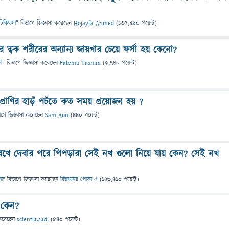
ও চিকিৎসা
" বিভাগে
জিজ্ঞাসা
করেছেন
Hojayfa Ahmed
(
135,490
পয়েন্ট)
 ত্বক শরীরের অন্যান্য জায়গার চেয়ে ফর্সা হয় কেনো?
ন
" বিভাগে
জিজ্ঞাসা
করেছেন
Fatema Tasnim
(
5,740
পয়েন্ট)
প্রাণির হাড়ঁ পচঁতে কত সময় প্রয়োজন হয় ?
াগে
জিজ্ঞাসা
করেছেন
Sam Aun
(
440
পয়েন্ট)
েখে দেবার পরে পিপড়ারা সেই নখ গুলো নিয়ে যায় কেন? সেই নখ
যা
" বিভাগে
জিজ্ঞাসা
করেছেন
বিজ্ঞানের পোকা ৫
(
123,410
পয়েন্ট)
 কেন?
করেছেন
scientia.sadi
(
540
পয়েন্ট)