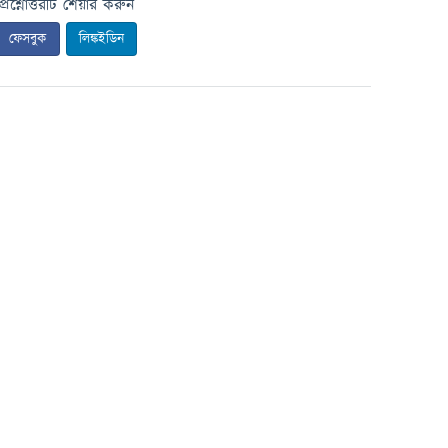
প্রশ্নোত্তরটি শেয়ার করুন
ফেসবুক
লিঙ্কইডিন