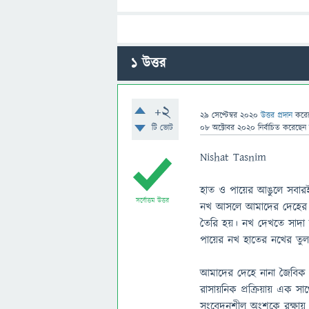
1
উত্তর
+2
29 সেপ্টেম্বর 2020
উত্তর প্রদান
করে
টি ভোট
08 অক্টোবর 2020
নির্বাচিত
করেছেন
Nishat Tasnim
হাত ও পায়ের আঙুলে সবারই 
সর্বোত্তম উত্তর
নখ আসলে আমাদের দেহের এ
তৈরি হয়। নখ দেখতে সাদা ব
পায়ের নখ হাতের নখের তুলন
আমাদের দেহে নানা জৈবিক প্
রাসায়নিক প্রক্রিয়ায় এক
সংবেদনশীল অংশকে রক্ষায়