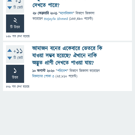
+1
দেখতে পারে?
টি ভোট
28 ফেব্রুয়ারি 2021
"
মনোবিজ্ঞান
" বিভাগে
জিজ্ঞাসা
2
করেছেন
Hojayfa Ahmed
(
135,490
পয়েন্ট)
টি উত্তর
848
বার দেখা হয়েছে
আমাজন বনের একেবারে ভেতরে কি
+11
যাওয়া সম্ভব হয়েছে? ঐখানে নাকি
টি ভোট
অদ্ভুত প্রাণী দেখতে পাওয়া যায়?
1
10 অগাস্ট 2020
"
পরিবেশ
" বিভাগে
জিজ্ঞাসা
করেছেন
বিজ্ঞানের পোকা ৩
(
25,810
পয়েন্ট)
উত্তর
479
বার দেখা হয়েছে