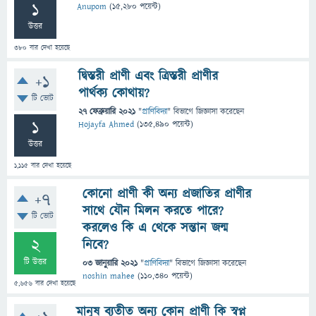
1
Anupom
(
15,280
পয়েন্ট)
উত্তর
380
বার দেখা হয়েছে
দ্বিস্তরী প্রাণী এবং ত্রিস্তরী প্রাণীর
+1
পার্থক্য কোথায়?
টি ভোট
27 ফেব্রুয়ারি 2021
"
প্রাণিবিদ্যা
" বিভাগে
জিজ্ঞাসা
করেছেন
1
Hojayfa Ahmed
(
135,490
পয়েন্ট)
উত্তর
1,115
বার দেখা হয়েছে
কোনো প্রাণী কী অন্য প্রজাতির প্রাণীর
+7
সাথে যৌন মিলন করতে পারে?
টি ভোট
করলেও কি এ থেকে সন্তান জন্ম
2
নিবে?
টি উত্তর
03 জানুয়ারি 2021
"
প্রাণিবিদ্যা
" বিভাগে
জিজ্ঞাসা
করেছেন
noshin mahee
(
110,340
পয়েন্ট)
5,656
বার দেখা হয়েছে
মানুষ ব্যতীত অন্য কোন প্রাণী কি স্বপ্ন