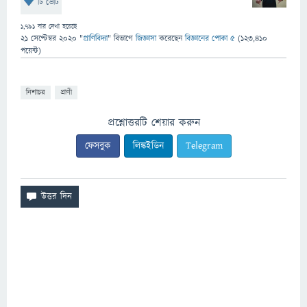
টি ভোট
1,791
বার দেখা হয়েছে
21 সেপ্টেম্বর 2020
"
প্রাণিবিদ্যা
" বিভাগে
জিজ্ঞাসা
করেছেন
বিজ্ঞানের পোকা ৫
(
123,410
পয়েন্ট)
নিশাচর
প্রাণী
প্রশ্নোত্তরটি শেয়ার করুন
ফেসবুক
লিঙ্কইডিন
Telegram