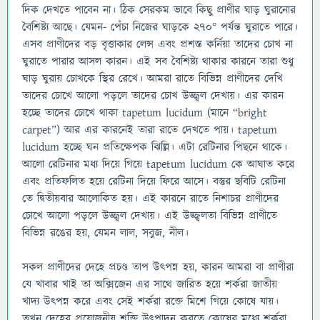
দিক দেখতে পাবেন না। ঠিক সেরকম ভাবে কিছু প্রাণীর ঘাড় ঘুরানোর
বৈশিষ্ট্য আছে। যেমন- পেঁচা নিজের ঘাড়কে ২৭০° পর্যন্ত ঘুরাতে পারে।
এসব প্রাণীদের বড় বৃত্তাকার লেন্স এবং প্রশস্ত কর্নিয়া তাদের চোখ না
ঘুরাতে পারার আসল কারন। এই সব বৈশিষ্ট্য থাকার কারনে তারা শুধু
ঘাড় ঘুরায় চোখকে স্থির রেখে। আমরা রাতে বিভিন্ন প্রাণীদের দেখি
তাদের চোখে আলো পড়লে তাদের চোখ উজ্জ্বল দেখায়। এর কারন
হচ্ছে তাদের চোখে থাকা tapetum lucidum (মানে “bright
carpet”) আর এর কারনেই তারা রাতে দেখতে পায়। tapetum
lucidum হচ্ছে ঘন প্রতিক্ষেপক ঝিল্লি। এটা রেটিনার পিছনে থাকে।
আলো রেটিনার মধ্য দিয়ে গিয়ে tapetum lucidum কে আঘাত করে
এবং প্রতিফলিত হয়ে রেটিনা দিয়ে ফিরে আসে। বস্তুর ছবিটি রেটিনা
তে দ্বিতীয়বার আলোকিত হয়। এই কারনে রাতে নিশাচর প্রাণীদের
চোখে আলো পড়লে উজ্জ্বল দেখায়। এই উজ্জ্বলতা বিভিন্ন প্রাণীতে
বিভিন্ন রঙের হয়, যেমন লাল, সবুজ, নীল।
সকল প্রাণীদের দেহে প্রচণ্ড তাপ উৎপন্ন হয়, কারন আমরা বা প্রাণীরা
যে খাবার খাই তা অক্সিজেন এর সাথে জারিত হয়ে শর্করা জাতীয়
খাদ্য উৎপন্ন করে এবং সেই শর্করা রক্তে মিশে গিয়ে কোষে যায়।
তখন দেহের প্রয়োজনীয় শক্তি উৎপাদন করতে কোষের মধ্যে শর্করা