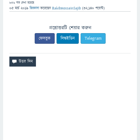
856
বার দেখা হয়েছে
05 মার্চ 2019
জিজ্ঞাসা
করেছেন
RakibHossainSajib
(
32,140
পয়েন্ট)
প্রশ্নোত্তরটি শেয়ার করুন
ফেসবুক
লিঙ্কইডিন
Telegram