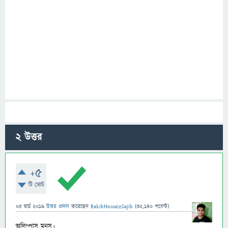
2
উত্তর
+5
টি ভোট
05 মার্চ 2019
উত্তর প্রদান
করেছেন
RakibHossainSajib
(
32,140
পয়েন্ট)
অলিম্পাস মনস্।