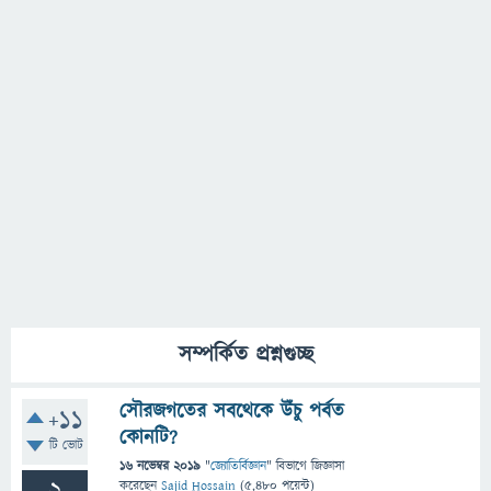
সম্পর্কিত প্রশ্নগুচ্ছ
সৌরজগতের সবথেকে উঁচু পর্বত
+11
কোনটি?
টি ভোট
16 নভেম্বর 2019
"
জ্যোতির্বিজ্ঞান
" বিভাগে
জিজ্ঞাসা
করেছেন
Sajid Hossain
(
5,480
পয়েন্ট)