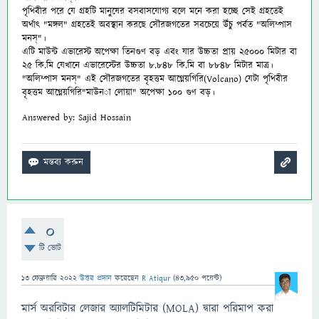
পৃথিবীর পরে যে গ্রহটি মানুষের বসবাসযোগ্য বলে মনে করা হচ্ছে সেই গ্রহতেই
অর্থাৎ "মঙ্গল" গ্রহতেই অবস্থান করছে সৌরজগতের সবচেয়ে উঁচু পর্বত "অলিম্পাস
মনস্"।
এটি মাউন্ট এভারেস্ট অপেক্ষা তিনগুণ বড় এবং যার উচ্চতা প্রায় ২৫০০০ মিটার বা
২৫ কি.মি যেখানে এভারেস্টের উচ্চতা ৮.৮৪৮ কি.মি বা ৮৮৪৮ মিটার মাত্র।
"অলিম্পাস মনস্" এই সৌরজগতের বৃহত্তম আগ্নেয়গিরি(Volc
ano) যেটা পৃথিবীর
বৃহত্তম আগ্নেয়গিরি"মাউন
া লোয়া" অপেক্ষা ১০০ গুণ বড়।
Answered by: Sajid Hossain
0
টি ভোট
13 ফেব্রুয়ারি 2022
উত্তর প্রদান
করেছেন
R Atiqur
(
43,950
পয়েন্ট)
মার্স অরবিটার লেজার অ্যালটিমিটার (MOLA) দ্বারা পরিমাপ করা