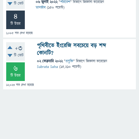
06 জুলাই 2022
"
পরিবেশ
" বিভাগে
জিজ্ঞাসা
করেছেন
টি ভোট
তানজীব
(
150
পয়েন্ট)
4
টি উত্তর
1,085
বার দেখা হয়েছে
পৃথিবীতে ইংরেজি সবচেয়ে বড় শব্দ
+3
কোনটি?
টি ভোট
02 ফেব্রুয়ারি 2022
"
প্রযুক্তি
" বিভাগে
জিজ্ঞাসা
করেছেন
6
Subrata Saha
(
15,210
পয়েন্ট)
টি উত্তর
12,023
বার দেখা হয়েছে