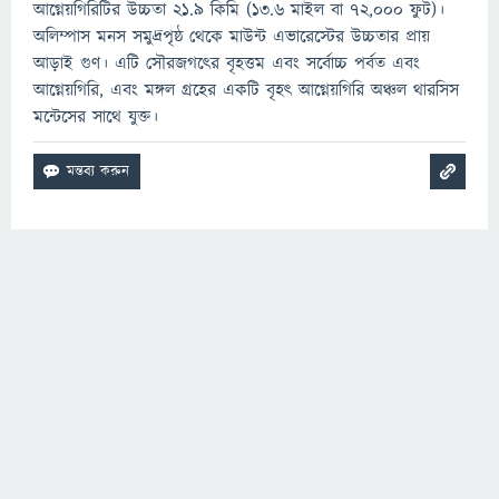
আগ্নেয়গিরিটির উচ্চতা ২১.৯ কিমি (১৩.৬ মাইল বা ৭২,০০০ ফুট)।
অলিম্পাস মনস সমুদ্রপৃষ্ঠ থেকে মাউন্ট এভারেস্টের উচ্চতার প্রায়
আড়াই গুণ। এটি সৌরজগৎের বৃহত্তম এবং সর্বোচ্চ পর্বত এবং
আগ্নেয়গিরি, এবং মঙ্গল গ্রহের একটি বৃহৎ আগ্নেয়গিরি অঞ্চল থারসিস
মন্টেসের সাথে যুক্ত।