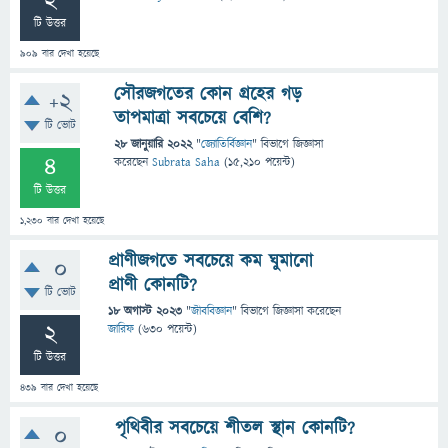
2
টি উত্তর
909
বার দেখা হয়েছে
সৌরজগতের কোন গ্রহের গড়
+2
তাপমাত্রা সবচেয়ে বেশি?
টি ভোট
28 জানুয়ারি 2022
"
জ্যোতির্বিজ্ঞান
" বিভাগে
জিজ্ঞাসা
4
করেছেন
Subrata Saha
(
15,210
পয়েন্ট)
টি উত্তর
1,230
বার দেখা হয়েছে
প্রাণীজগতে সবচেয়ে কম ঘুমানো
0
প্রাণী কোনটি?
টি ভোট
18 অগাস্ট 2023
"
জীববিজ্ঞান
" বিভাগে
জিজ্ঞাসা
করেছেন
2
জারিফ
(
630
পয়েন্ট)
টি উত্তর
439
বার দেখা হয়েছে
পৃথিবীর সবচেয়ে শীতল স্থান কোনটি?
0