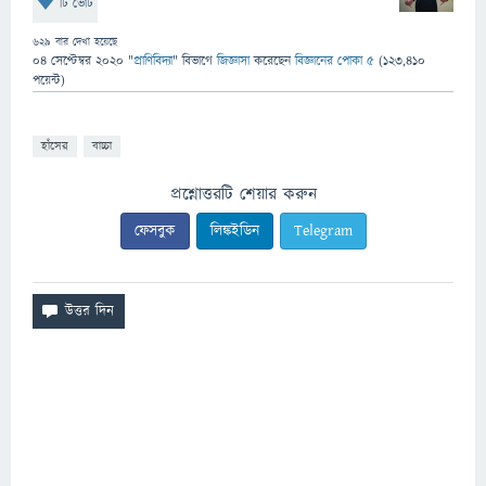
টি ভোট
629
বার দেখা হয়েছে
04 সেপ্টেম্বর 2020
"
প্রাণিবিদ্যা
" বিভাগে
জিজ্ঞাসা
করেছেন
বিজ্ঞানের পোকা ৫
(
123,410
পয়েন্ট)
হাঁসের
বাচ্চা
প্রশ্নোত্তরটি শেয়ার করুন
ফেসবুক
লিঙ্কইডিন
Telegram