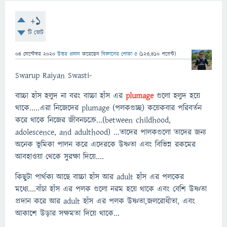
+1
টি ভোট
04 সেপ্টেম্বর 2020
উত্তর প্রদান
করেছেন
বিজ্ঞানের পোকা ৫
(
123,410
পয়েন্ট)
Swarup Raiyan Swasti-
বাচ্চা হাঁস হলুদ না বরং বাচ্চা হাঁস এর
plumage
গুলো হলুদ হয়ে
থাকে.....এরা নিজেদের plumage (পলকগুচ্ছ) কয়েকবার পরিবর্তন
করে থাকে নিজের জীবনচক্রে...(between childhood,
adolescence, and adulthood) ...তাদের পালকগুলো তাদের জন্য
অনেক ভূমিকা পালন করে এদেরকে উষ্ণতা এবং বিভিন্ন রকমের
আবহাওয়া থেকে সুরক্ষা দিয়ে....
কিছুটা পার্থক্য আছে বাচ্চা হাঁস আর adult হাঁস এর পলকের
মধ্যে....বাঁচা হাঁস এর পলক গুলো নরম হয়ে থাকে এবং বেশি উষ্ণতা
প্রদান করে আর adult হাঁস এর পলক উষ্ণতা,জলরোধীতা, এবং
আকাশে উড়ার সক্ষমতা দিয়ে থাকে...