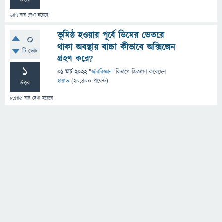
উত্তর
647
বার দেখা হয়েছে
ভূমিষ্ঠ হওয়ার পূর্বে ডিমের ভেতরে
0
থাকা অবস্থায় বাচ্চা কীভাবে অক্সিজেন
টি ভোট
গ্রহণ করে?
1
01 মার্চ 2022
"
জীববিজ্ঞান
" বিভাগে
জিজ্ঞাসা
করেছেন
হায়াত
(
20,400
পয়েন্ট)
উত্তর
8,545
বার দেখা হয়েছে