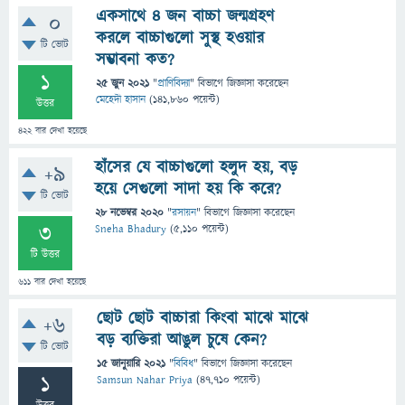
একসাথে ৪ জন বাচ্চা জন্মগ্রহণ
0
করলে বাচ্চাগুলো সুস্থ হওয়ার
টি ভোট
সম্ভাবনা কত?
1
25 জুন 2021
"
প্রাণিবিদ্যা
" বিভাগে
জিজ্ঞাসা
করেছেন
মেহেদী হাসান
(
141,860
পয়েন্ট)
উত্তর
422
বার দেখা হয়েছে
হাঁসের যে বাচ্চাগুলো হলুদ হয়, বড়
+9
হয়ে সেগুলো সাদা হয় কি করে?
টি ভোট
28 নভেম্বর 2020
"
রসায়ন
" বিভাগে
জিজ্ঞাসা
করেছেন
3
Sneha Bhadury
(
5,110
পয়েন্ট)
টি উত্তর
611
বার দেখা হয়েছে
ছোট ছোট বাচ্চারা কিংবা মাঝে মাঝে
+6
বড় ব্যক্তিরা আঙুল চুষে কেন?
টি ভোট
15 জানুয়ারি 2021
"
বিবিধ
" বিভাগে
জিজ্ঞাসা
করেছেন
1
Samsun Nahar Priya
(
47,710
পয়েন্ট)