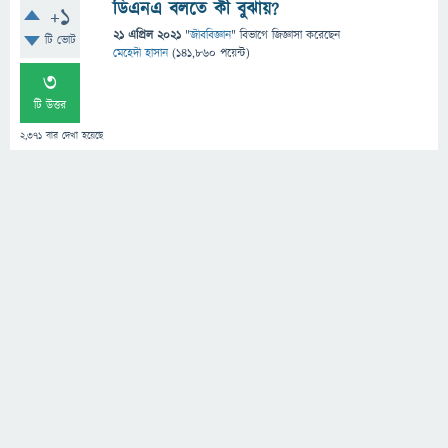
ডিএনএ বলতে কী বুঝায়?
+1
21 এপ্রিল 2021
"
জীববিজ্ঞান
" বিভাগে
জিজ্ঞাসা
করেছেন
টি ভোট
মেহেদী হাসান
(
141,860
পয়েন্ট)
3
টি উত্তর
2,371
বার দেখা হয়েছে