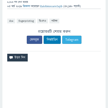
9,384
বার দেখা হয়েছে
05 মার্চ 2019
জিজ্ঞাসা
করেছেন
RakibHossainSajib
(
32,140
পয়েন্ট)
dna
fingerprinting
ডিএনএ
পরীক্ষা
প্রশ্নোত্তরটি শেয়ার করুন
ফেসবুক
লিঙ্কইডিন
Telegram