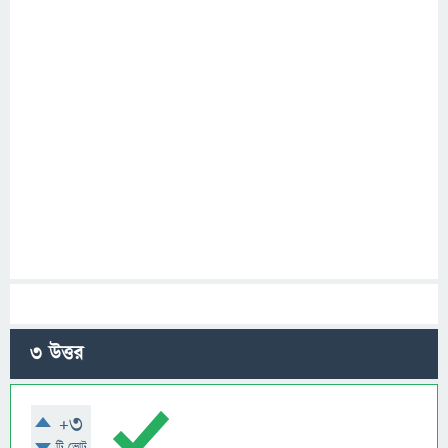
3
উত্তর
+3
টি ভোট