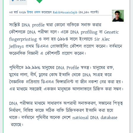
05 মার্চ 2019
উত্তর প্রদান
করেছেন
RakibHossainSajib
(
32,140
পয়েন্ট)
সংশ্লিষ্ট DNA profile দ্বারা কোনো ব্যক্তিকে সনাক্ত করার
কৌশলকে DNA পরীক্ষা বলে। একে DNA profiling বা Genetic
fingerprinting ও বলা হয়।১৯৮৪ সালে ইংল্যান্ডে Sir Alec
Jeffreys প্রথম ডিএনএ প্রোফাইলিং কৌশল প্রয়োগ করেন। বর্তমানে
ফরেনসিক বিজ্ঞানী এ কৌশলটি প্রয়োগ করেন।
পৃথিবীতে ৯৯.৯৯% মানুষের DNA Profile স্বতন্ত্র। মানুষের রক্ত,
মুখের লালা, বীর্য, চুলের কোষ ইত্যাদি থেকে DNA সংগ্রহ করে
বৈজ্ঞানিক প্রক্রিয়ায় ডিএনএ ফিঙ্গারপ্রিন্ট বা জীন নকশা বের করা হয়।
এর মাধ্যমে সহজেই একজন মানুষকে আলাদাভাবে চিহ্নিত করা সম্ভব।
DNA পরীক্ষার মাধ্যমে সাধারণত অপরাধী সনাক্তকরণ, সন্তানের পিতৃত্ব
নির্ধারণ, বিভিন্ন কাজে সঠিক ব্যক্তি চিহ্নিতকরণ ইত্যাদি করা হয়ে
থাকে। বর্তমানে পৃথিবীর অনেক দেশে national DNA database
রয়েছে।