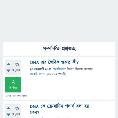
সম্পর্কিত প্রশ্নগুচ্ছ
DNA এর জৈবিক গুরুত্ব কী?
+3
27 ফেব্রুয়ারি 2021
"
জীববিজ্ঞান
" বিভাগে
জিজ্ঞাসা
করেছেন
টি ভোট
মেহেদী হাসান
(
141,860
পয়েন্ট)
2
টি উত্তর
2,374
বার দেখা হয়েছে
DNA কে ক্রোমাটিন পদার্থ বলা হয়
+3
কেন?
টি ভোট