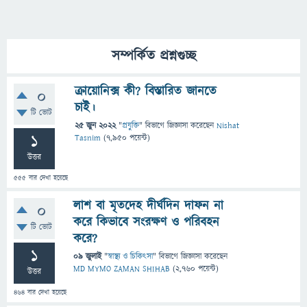
সম্পর্কিত প্রশ্নগুচ্ছ
ক্রায়োনিক্স কী? বিস্তারিত জানতে
0
চাই।
টি ভোট
25 জুন 2022
"
প্রযুক্তি
" বিভাগে
জিজ্ঞাসা
করেছেন
Nishat
1
Tasnim
(
7,950
পয়েন্ট)
উত্তর
555
বার দেখা হয়েছে
লাশ বা মৃতদেহ দীর্ঘদিন দাফন না
0
করে কিভাবে সংরক্ষণ ও পরিবহন
টি ভোট
করে?
1
09 জুলাই
"
স্বাস্থ্য ও চিকিৎসা
" বিভাগে
জিজ্ঞাসা
করেছেন
MD MYMO ZAMAN SHIHAB
(
2,760
পয়েন্ট)
উত্তর
464
বার দেখা হয়েছে