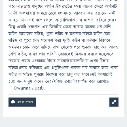
করে।এছাড়াও মানুষের অর্গান ট্রান্সপ্লান্টের সময় অনেক ক্ষেত্রে অর্গানটি
নির্দিষ্ট তাপমাত্রায় জমিয়ে রেখে যথাসময়ে ব্যাবহার করা হয় যেন নস্ট
না হয়ে যায়।এই ব্যাপারগুলো ক্রায়োপ্রিজার্ভ এর আশাটা বারিয়ে দেয়।
কিন্তু একটি খরগোশ এর কিডনির থেকে অনেক অনেক গুন বেশি
জটিল আমাদের মস্তিষ্ক, পুরো শরীর ত ভাবনার বাইরে জটিল।তাই
মস্তিষ্ক বা পুরো দেহ সংরক্ষণ করা খুবই কঠিন বা বর্তমান বিজ্ঞানে
অসম্ভব। কোন ভাবে জমিয়ে রাখা গেলেও পরে পুনরায় চালু করা আরও
বেশি কঠিন, কারণ প্রায় প্রতিটি কোষকেই নিরাময় করতে হবে,এতে
দরকার পরবে এতোটাই উন্নত ন্যানোটেকনোলজি যা এখন চিন্তার
বাইরে।হয়ত ভবিষ্যতে এই প্রযুক্তিগুলো থাকবে যার মাধ্যমে জমে থাকা
শরীর বা মস্তিষ্ক পুনরায় নিরাময় করে চালু করা যাবে।এই আশাতেই
১৪৯ জন মানুষ তাদের দেহ/মস্তিষ্ক ক্রায়োপ্রিজার্ভড করে রেখেছে।
©Warman Hasbi