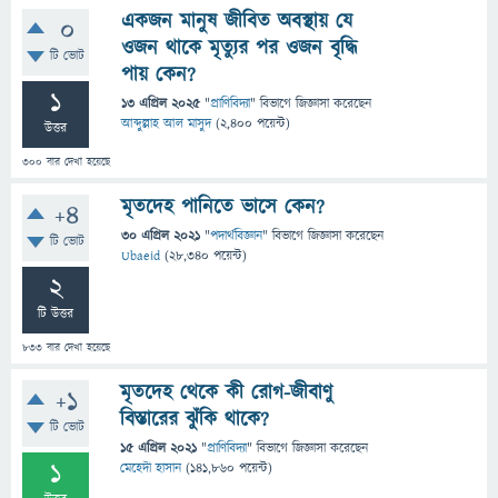
একজন মানুষ জীবিত অবস্থায় যে
0
ওজন থাকে মৃত্যুর পর ওজন বৃদ্ধি
টি ভোট
পায় কেন?
1
13 এপ্রিল 2025
"
প্রাণিবিদ্যা
" বিভাগে
জিজ্ঞাসা
করেছেন
আব্দুল্লাহ আল মাসুদ
(
2,400
পয়েন্ট)
উত্তর
300
বার দেখা হয়েছে
মৃতদেহ পানিতে ভাসে কেন?
+4
30 এপ্রিল 2021
"
পদার্থবিজ্ঞান
" বিভাগে
জিজ্ঞাসা
করেছেন
টি ভোট
Ubaeid
(
28,340
পয়েন্ট)
2
টি উত্তর
833
বার দেখা হয়েছে
মৃতদেহ থেকে কী রোগ-জীবাণু
+1
বিস্তারের ঝুঁকি থাকে?
টি ভোট
15 এপ্রিল 2021
"
প্রাণিবিদ্যা
" বিভাগে
জিজ্ঞাসা
করেছেন
1
মেহেদী হাসান
(
141,860
পয়েন্ট)