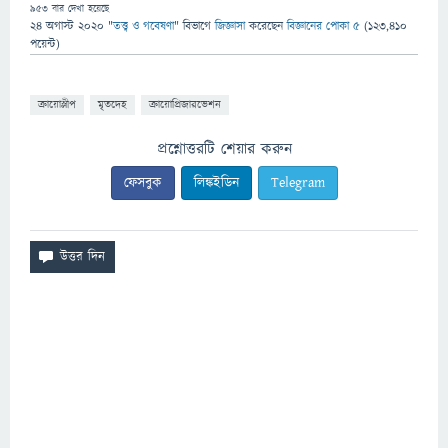
953
বার দেখা হয়েছে
24 অগাস্ট 2020
"
তত্ত্ব ও গবেষণা
" বিভাগে
জিজ্ঞাসা
করেছেন
বিজ্ঞানের পোকা ৫
(
123,410
পয়েন্ট)
ক্রায়োস্লীপ
মৃতদেহ
ক্রায়োপ্রিজারভেশন
প্রশ্নোত্তরটি শেয়ার করুন
ফেসবুক
লিঙ্কইডিন
Telegram