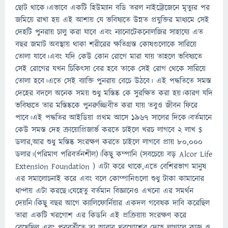
ছোট থাকে।এভাবে একটি হিউম্যান বডি তরল নাইট্রোজেনে মৃত্যুর পর
জমিয়ে রাখা হয় এই আশায় যে ভবিষ্যতে উন্নত প্রযুক্তির মাধ্যমে সেই
দেহটি পুনরায় চালু করা যাবে এবং ন্যানোটেকনোলজির সাহায্যে এত
বছর জমাট অবস্থায় থাকা শরীরের ক্ষতিগ্রস্ত কোষগুলোকে সারিয়ে
তোলা যাবে।এবং যদি কেউ কোন রোগে মারা যায় তাহলে ভবিষ্যতে
সেই রোগের যখন চিকিৎসা বের হবে তাকে সেই রোগ থেকে সারিয়ে
তোলা হবে।এতে সেই ব্যাক্তি পুনরায় বেচে উঠবে। এই পদ্ধতিতে সমস্ত
দেহের বদলে অনেক সময় শুধু মস্তিষ্ক কে সুরক্ষিত করা হয়।কারণ যদি
ভবিষ্যতে তার মস্তিষ্ককে পুনরুজ্জিবীত করা যায় তবুও জীবন ফিরে
পাবে।এই পদ্ধতির আইডিয়া প্রথম আসে ১৯৬৭ সালের দিকে।বর্তমানে
কেউ সমস্ত দেহ ক্রায়োপ্রিজার্ভ করতে চাইলে খরচ লাগবে ২ লাখ $
ডলার,আর শুধু মস্তিষ্ক সংরক্ষণ করতে চাইলে লাগবে প্রায় ৮০,০০০
ডলার।(পরিমাণ পরিবর্তনশীল)।কিছু কম্পানি (সবচেয়ে বড় Alcor Life
Extension Foundation ) এটা করে থাকে,এতে বেশিরভাগ মানুষ
এর সমালোচনাই করে এবং বলে কোম্পানিগুলো শুধু টাকা কামানোর
ধান্দায় এটা করছে।যেহেতু বর্তমান বিজ্ঞানেও এখনো এর সমর্থন
দেয়নি।কিছু বছর আগে ক্যালিফোর্নিয়ার একদল গবেষক দাবি করেছিল
তারা একটি খরগোশ এর কিডনি এই প্রক্রিয়ায় সংরক্ষণ করে
রেখেছিল এবং পরবর্তীতে তা আবার খরগোশের দেহে লাগালে কাজ ও