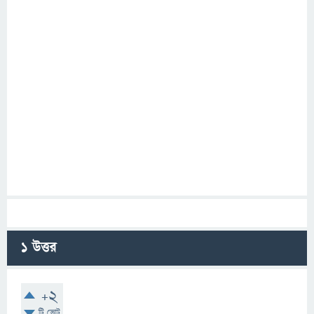
1
উত্তর
+2
টি ভোট