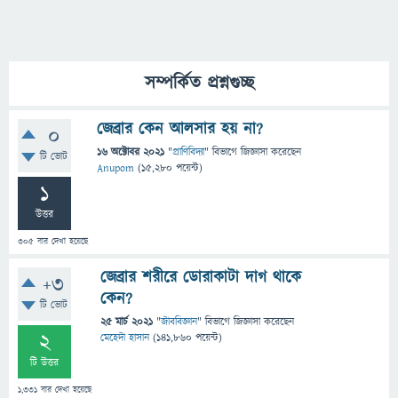
সম্পর্কিত প্রশ্নগুচ্ছ
জেব্রার কেন আলসার হয় না?
0
16 অক্টোবর 2021
"
প্রাণিবিদ্যা
" বিভাগে
জিজ্ঞাসা
করেছেন
টি ভোট
Anupom
(
15,280
পয়েন্ট)
1
উত্তর
305
বার দেখা হয়েছে
জেব্রার শরীরে ডোরাকাটা দাগ থাকে
+3
কেন?
টি ভোট
25 মার্চ 2021
"
জীববিজ্ঞান
" বিভাগে
জিজ্ঞাসা
করেছেন
2
মেহেদী হাসান
(
141,860
পয়েন্ট)
টি উত্তর
1,331
বার দেখা হয়েছে