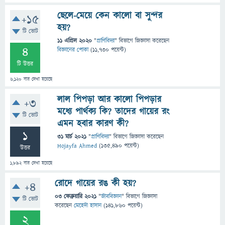
ছেলে-মেয়ে কেন কালো বা সুন্দর
+15
হয়?
টি ভোট
11 এপ্রিল 2020
"
প্রাণিবিদ্যা
" বিভাগে
জিজ্ঞাসা
করেছেন
4
বিজ্ঞানের পোকা
(
11,730
পয়েন্ট)
টি উত্তর
6,120
বার দেখা হয়েছে
লাল পিপড়া আর কালো পিপড়ার
+3
মধ্যে পার্থক্য কি? তাদের গায়ের রং
টি ভোট
এমন হবার কারণ কী?
1
31 মার্চ 2021
"
প্রাণিবিদ্যা
" বিভাগে
জিজ্ঞাসা
করেছেন
Hojayfa Ahmed
(
135,490
পয়েন্ট)
উত্তর
1,892
বার দেখা হয়েছে
রোদে গায়ের রঙ কী হয়?
+4
03 ফেব্রুয়ারি 2021
"
জীববিজ্ঞান
" বিভাগে
জিজ্ঞাসা
টি ভোট
করেছেন
মেহেদী হাসান
(
141,860
পয়েন্ট)
2