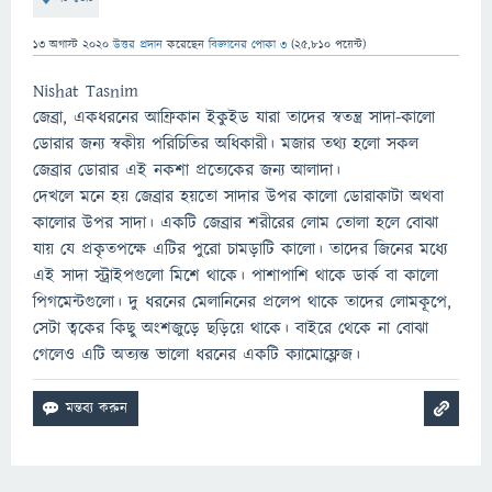
13 অগাস্ট 2020
উত্তর প্রদান
করেছেন
বিজ্ঞানের পোকা ৩
(
25,810
পয়েন্ট)
Nishat Tasnim
জেব্রা, একধরনের আফ্রিকান ইকুইড যারা তাদের স্বতন্ত্র সাদা-কালো
ডোরার জন্য স্বকীয় পরিচিতির অধিকারী। মজার তথ্য হলো সকল
জেব্রার ডোরার এই নকশা প্রত্যেকের জন্য আলাদা।
দেখলে মনে হয় জেব্রার হয়তো সাদার উপর কালো ডোরাকাটা অথবা
কালোর উপর সাদা। একটি জেব্রার শরীরের লোম তোলা হলে বোঝা
যায় যে প্রকৃতপক্ষে এটির পুরো চামড়াটি কালো। তাদের জিনের মধ্যে
এই সাদা স্ট্রাইপগুলো মিশে থাকে। পাশাপাশি থাকে ডার্ক বা কালো
পিগমেন্টগুলো। দু ধরনের মেলানিনের প্রলেপ থাকে তাদের লোমকূপে,
সেটা ত্বকের কিছু অংশজুড়ে ছড়িয়ে থাকে। বাইরে থেকে না বোঝা
গেলেও এটি অত্যন্ত ভালো ধরনের একটি ক্যামোফ্লেজ।