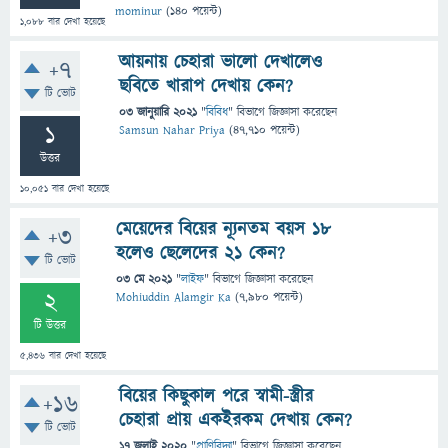
mominur
(
140
পয়েন্ট)
1,088
বার দেখা হয়েছে
আয়নায় চেহারা ভালো দেখালেও
+7
ছবিতে খারাপ দেখায় কেন?
টি ভোট
03 জানুয়ারি 2021
"
বিবিধ
" বিভাগে
জিজ্ঞাসা
করেছেন
1
Samsun Nahar Priya
(
47,710
পয়েন্ট)
উত্তর
10,051
বার দেখা হয়েছে
মেয়েদের বিয়ের ন্যূনতম বয়স ১৮
+3
হলেও ছেলেদের ২১ কেন?
টি ভোট
03 মে 2021
"
লাইফ
" বিভাগে
জিজ্ঞাসা
করেছেন
2
Mohiuddin Alamgir Ka
(
7,980
পয়েন্ট)
টি উত্তর
5,436
বার দেখা হয়েছে
বিয়ের কিছুকাল পরে স্বামী-স্ত্রীর
+16
চেহারা প্রায় একইরকম দেখায় কেন?
টি ভোট
17 জুলাই 2020
"
প্রাণিবিদ্যা
" বিভাগে
জিজ্ঞাসা
করেছেন