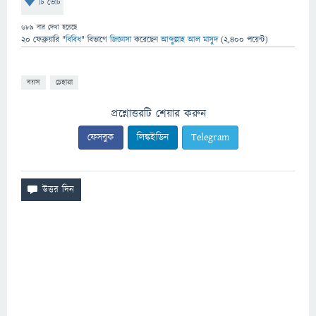
টি ভোট
689
বার দেখা হয়েছে
20 ফেব্রুয়ারি
"
বিবিধ
" বিভাগে
জিজ্ঞাসা
করেছেন
আব্দুল্লাহ আল মাসুদ
(
2,400
পয়েন্ট)
বয়স
চেহারা
প্রশ্নোত্তরটি শেয়ার করুন
ফেসবুক
লিঙ্কইডিন
Telegram