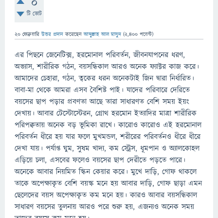
0
টি ভোট
20 ফেব্রুয়ারি
উত্তর প্রদান
করেছেন
আব্দুল্লাহ আল মাসুদ
(
2,400
পয়েন্ট)
এর পিছনে জেনেটিক্স, হরমোনাল পরিবর্তন, জীবনযাপনের ধরণ,
অভ্যাস, শারীরিক গঠন, বয়সন্ধিকাল আরও অনেক ফ্যাক্টর কাজ করে।
আমাদের চেহারা, গঠন, ত্বকের ধরন অনেকটাই জিন দ্বারা নির্ধারিত।
বাবা-মা থেকে আমরা এসব বৈশিষ্ট পাই। যাদের পরিবারে দেরিতে
বয়সের ছাপ পড়ার প্রবণতা আছে তারা সাধারণত বেশি সময় ইয়ং
দেখায়। আবার টেস্টোস্টেরন, গ্রোথ হরমোন ইত্যাদির মাত্রা শারীরিক
পরিপক্বতায় অনেক বড় ভূমিকা রাখে। কারোও কারোও এই হরমোনাল
পরিবর্তন ধীরে হয় যার ফলে মুখমন্ডল, শরীরের পরিবর্তনও ধীরে ধীরে
দেখা যায়। পর্যাপ্ত ঘুম, সুষম খাদ্য, কম স্ট্রেস, ধূমপান ও অ্যালকোহল
এড়িয়ে চলা, এসবের ফলেও বয়সের ছাপ দেরীতে পড়তে পারে।
অনেকে আবার নিয়মিত স্কিন কেয়ার করে। মুখে দাড়ি, গোফ থাকলে
তাকে অপেক্ষাকৃত বেশি বয়স্ক মনে হয় আবার দাড়ি, গোফ ছাড়া এমন
ছেলেদের বয়স অপেক্ষাকৃত কম মনে হয়। কারও আবার বয়সন্ধিকাল
সাধারণ বয়সের তুলনায় আরও পরে শুরু হয়, এজন্যও অনেক সময়