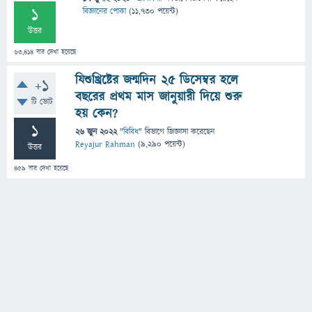
1
বিজ্ঞানের পোকা
(
11,730
পয়েন্ট)
উত্তর
63,414
বার দেখা হয়েছে
যিশুখ্রিষ্টের জন্মদিন ২৫ ডিসেম্বর হলে
+1
বছরের প্রথম মাস জানুয়ারী দিয়ে শুরু
টি ভোট
হয় কেন?
1
26 জুন 2022
"
বিবিধ
" বিভাগে
জিজ্ঞাসা
করেছেন
Reyajur Rahman
(
9,290
পয়েন্ট)
উত্তর
459
বার দেখা হয়েছে