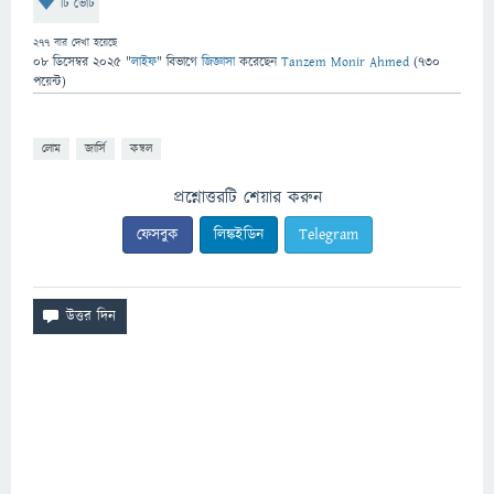
টি ভোট
277
বার দেখা হয়েছে
08 ডিসেম্বর 2025
"
লাইফ
" বিভাগে
জিজ্ঞাসা
করেছেন
Tanzem Monir Ahmed
(
730
পয়েন্ট)
লোম
জার্সি
কম্বল
প্রশ্নোত্তরটি শেয়ার করুন
ফেসবুক
লিঙ্কইডিন
Telegram