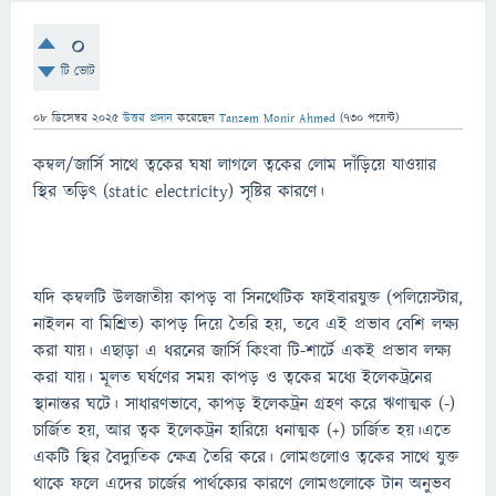
0
টি ভোট
08 ডিসেম্বর 2025
উত্তর প্রদান
করেছেন
Tanzem Monir Ahmed
(
730
পয়েন্ট)
কম্বল/জার্সি সাথে ত্বকের ঘষা লাগলে ত্বকের লোম দাঁড়িয়ে যাওয়ার
স্থির তড়িৎ (static electricity) সৃষ্টির কারণে।
যদি কম্বলটি উলজাতীয় কাপড় বা সিনথেটিক ফাইবারযুক্ত (পলিয়েস্টার,
নাইলন বা মিশ্রিত) কাপড় দিয়ে তৈরি হয়, তবে এই প্রভাব বেশি লক্ষ্য
করা যায়। এছাড়া এ ধরনের জার্সি কিংবা টি-শার্টে একই প্রভাব লক্ষ্য
করা যায়। মূলত ঘর্ষণের সময় কাপড় ও ত্বকের মধ্যে ইলেকট্রনের
স্থানান্তর ঘটে। সাধারণভাবে, কাপড় ইলেকট্রন গ্রহণ করে ঋণাত্মক (-)
চার্জিত হয়, আর ত্বক ইলেকট্রন হারিয়ে ধনাত্মক (+) চার্জিত হয়।এতে
একটি স্থির বৈদ্যুতিক ক্ষেত্র তৈরি করে। লোমগুলোও ত্বকের সাথে যুক্ত
থাকে ফলে এদের চার্জের পার্থক্যের কারণে লোমগুলোকে টান অনুভব