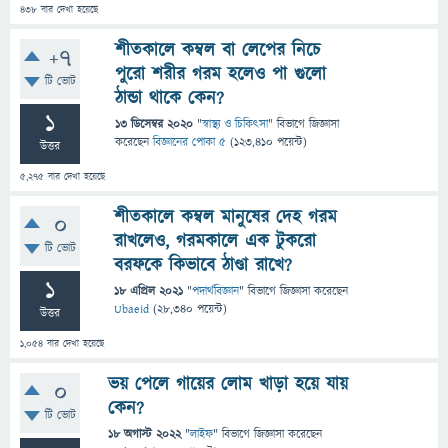
438
বার দেখা হয়েছে
শীতকালে কম্বল বা লেপের নিচে
+7
পুরো শরীর গরম হলেও পা গুলো
টি ভোট
ঠান্ডা থাকে কেন?
1
13 ডিসেম্বর 2020
"
স্বাস্থ্য ও চিকিৎসা
" বিভাগে
জিজ্ঞাসা
করেছেন
বিজ্ঞানের পোকা ৫
(
123,410
পয়েন্ট)
উত্তর
5,275
বার দেখা হয়েছে
শীতকালে কম্বল মানুষের দেহ গরম
0
রাখলেও, গরমকালে এক টুকরো
টি ভোট
বরফকে কিভাবে ঠাণ্ডা রাখে?
1
18 এপ্রিল 2021
"
পদার্থবিজ্ঞান
" বিভাগে
জিজ্ঞাসা
করেছেন
Ubaeid
(
28,340
পয়েন্ট)
উত্তর
1,054
বার দেখা হয়েছে
ভয় পেলে গায়ের লোম খাড়া হয়ে যায়
0
কেন?
টি ভোট
18 অগাস্ট 2022
"
লাইফ
" বিভাগে
জিজ্ঞাসা
করেছেন