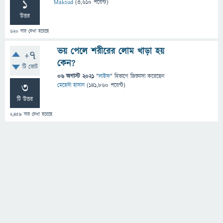
1
Maksud
(
3,610
পয়েন্ট)
উত্তর
620
বার দেখা হয়েছে
ভয় পেলে শরীরের লোম খাড়া হয়
+7
কেন?
টি ভোট
06 অগাস্ট 2021
"
লাইফ
" বিভাগে
জিজ্ঞাসা
করেছেন
3
মেহেদী হাসান
(
141,860
পয়েন্ট)
টি উত্তর
2,459
বার দেখা হয়েছে