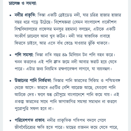
চ্যালেঞ্জ ও সমস্যা
:
নদীর প্রকৃতি
: তিস্তা একটি ব্রেইডেড নদী, যার চরিত্র হাজার হাজার
বছর ধরে গড়ে উঠেছে। বিশেষজ্ঞরা (যেমন বাংলাদেশ প্রকৌশল
বিশ্ববিদ্যালয়ের প্রফেসর মনসুর রহমান) বলছেন, এটাকে একটি
সংকীর্ণ চ্যানেলে আনা খুব কঠিন। নদী তার স্বাভাবিক প্রবাহে
ফিরতে চাইবে, আর এতে বাঁধ ভেঙে যাওয়ার ঝুঁকি থাকবে।
পলি সমস্যা
: তিস্তা প্রতি বছর ৪৯ মিলিয়ন টন পলি বহন করে।
খনন করলেও এই পলি দ্রুত জমে নদী আবার ভরাট হয়ে যেতে
পারে। এটার জন্য নিয়মিত রক্ষণাবেক্ষণ লাগবে, যা ব্যয়বহুল।
উজানের পানি নির্ভরতা
: তিস্তার পানি ভারতের সিকিম ও পশ্চিমবঙ্গ
থেকে আসে। ভারতে ৩৫টির বেশি ব্যারেজ আছে, যেগুলো পানি
আটকে দেয়। ফলে শুষ্ক মৌসুমে বাংলাদেশে পানি কমে যায়। এই
প্রকল্প ভারতের সাথে পানি ভাগাভাগির সমস্যা সমাধান না করলে
পুরোপুরি সফল হবে না।
পরিবেশগত প্রভাব
: নদীর প্রাকৃতিক গতিপথ বদলে গেলে
জীববৈচিত্র্যের ক্ষতি হতে পারে। মাছের প্রজনন কমে যেতে পারে,