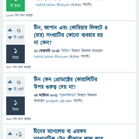
Nahid Jahan Bhuiyan
(
4,460
পয়েন্ট)
টি উত্তর
1,036
বার দেখা হয়েছে
চীন, জাপান এবং কোরিয়ার লিফটে ৪
0
(চার) সংখ্যাটির কোনো ব্যবহার হয়
টি ভোট
না কেন?
1
22 ফেব্রুয়ারি 2024
"
বিবিধ
" বিভাগে
জিজ্ঞাসা
করেছেন
Nahid Jahan Bhuiyan
(
4,460
পয়েন্ট)
উত্তর
355
বার দেখা হয়েছে
চীন কেন প্রোডাক্টের কোয়ালিটির
0
উপর গুরুত্ব দেয় না?
টি ভোট
24 অক্টোবর 2021
"
সৃজনশীলতা
" বিভাগে
জিজ্ঞাসা
1
করেছেন
Anupom
(
15,280
পয়েন্ট)
উত্তর
393
বার দেখা হয়েছে
চীনের ম্যাগলেভ বা এরকম
+1