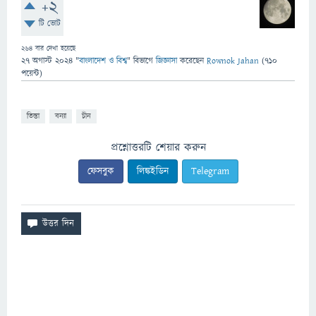
+2
টি ভোট
264
বার দেখা হয়েছে
27 অগাস্ট 2024
"
বাংলাদেশ ও বিশ্ব
" বিভাগে
জিজ্ঞাসা
করেছেন
Rownok Jahan
(
710
পয়েন্ট)
তিস্তা
বন্যা
চীন
প্রশ্নোত্তরটি শেয়ার করুন
ফেসবুক
লিঙ্কইডিন
Telegram