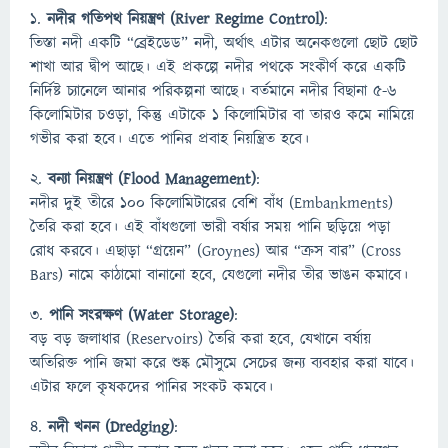
১.
নদীর গতিপথ নিয়ন্ত্রণ (River Regime Control)
:
তিস্তা নদী একটি “ব্রেইডেড” নদী, অর্থাৎ এটার অনেকগুলো ছোট ছোট
শাখা আর দ্বীপ আছে। এই প্রকল্পে নদীর পথকে সংকীর্ণ করে একটি
নির্দিষ্ট চ্যানেলে আনার পরিকল্পনা আছে। বর্তমানে নদীর বিছানা ৫-৬
কিলোমিটার চওড়া, কিন্তু এটাকে ১ কিলোমিটার বা তারও কমে নামিয়ে
গভীর করা হবে। এতে পানির প্রবাহ নিয়ন্ত্রিত হবে।
২.
বন্যা নিয়ন্ত্রণ (Flood Management)
:
নদীর দুই তীরে ১০০ কিলোমিটারের বেশি বাঁধ (Embankments)
তৈরি করা হবে। এই বাঁধগুলো ভারী বর্ষার সময় পানি ছড়িয়ে পড়া
রোধ করবে। এছাড়া “গ্রয়েন” (Groynes) আর “ক্রস বার” (Cross
Bars) নামে কাঠামো বানানো হবে, যেগুলো নদীর তীর ভাঙন কমাবে।
৩.
পানি সংরক্ষণ (Water Storage)
:
বড় বড় জলাধার (Reservoirs) তৈরি করা হবে, যেখানে বর্ষায়
অতিরিক্ত পানি জমা করে শুষ্ক মৌসুমে সেচের জন্য ব্যবহার করা যাবে।
এটার ফলে কৃষকদের পানির সংকট কমবে।
৪.
নদী খনন (Dredging)
: