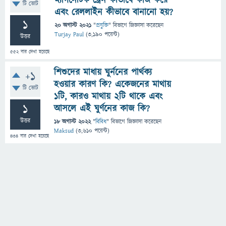
ম্যাগনেটিক ট্রেন কীভাবে কাজ করে
টি ভোট
এবং রেললাইন কীভাবে বানানো হয়?
1
20 অগাস্ট 2021
"
প্রযুক্তি
" বিভাগে
জিজ্ঞাসা
করেছেন
Turjay Paul
(
3,190
পয়েন্ট)
উত্তর
552
বার দেখা হয়েছে
শিশুদের মাধায় ঘুর্ননের পার্থক্য
+1
হওয়ার কারণ কি? একেজনের মাথায়
টি ভোট
১টি, কারও মাথায় ২টি থাকে এবং
1
আসলে এই ঘুর্ণনের কাজ কি?
উত্তর
18 অগাস্ট 2022
"
বিবিধ
" বিভাগে
জিজ্ঞাসা
করেছেন
Maksud
(
3,610
পয়েন্ট)
434
বার দেখা হয়েছে