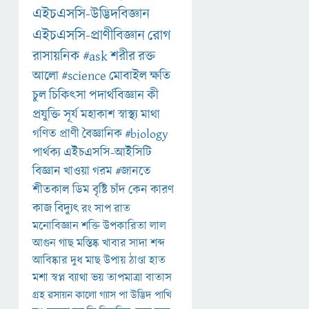
এইচএসসি-উদ্ভিদবিজ্ঞান
এইচএসসি-প্রাণীবিজ্ঞান
রোগ
রাসায়নিক
#ask
শরীর
রক্ত
আলো
#science
মোবাইল
ক্ষতি
চুল
চিকিৎসা
পদার্থবিজ্ঞান
কী
প্রযুক্তি
সূর্য
মহাকাশ
স্বাস্থ্য
মাথা
গণিত
প্রাণী
বৈজ্ঞানিক
#biology
পার্থক্য
এইচএসসি-আইসিটি
বিজ্ঞান
খাওয়া
গরম
#জানতে
শীতকাল
ডিম
বৃষ্টি
চাঁদ
কেন
কারণ
কাজ
বিদ্যুৎ
রং
সাপ
রাত
মনোবিজ্ঞান
শক্তি
উপকারিতা
লাল
আগুন
গাছ
মস্তিষ্ক
খাবার
সাদা
শব্দ
আবিষ্কার
দুধ
মাছ
উপায়
ঠাণ্ডা
হাত
মশা
স্বপ্ন
ব্যাথা
ভয়
তাপমাত্রা
বাতাস
গ্রহ
রসায়ন
কালো
গ্যাস
পা
উদ্ভিদ
পাখি