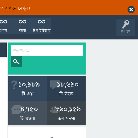
ারিত
এখানে
দেখুন।
পোল
ব্যাজ
টপ ইউজার
লগ ইন
10,989
18,690
টি প্রশ্ন
টি উত্তর
4,750
890,159
টি মন্তব্য
জন সদস্য