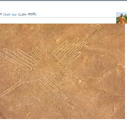
েন
Shah Nur
(
1,140
পয়েন্ট)