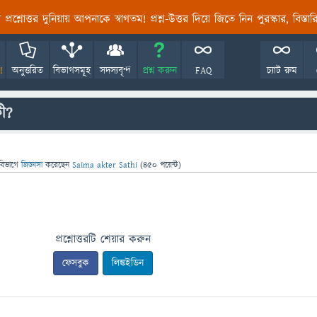
তির প্রশ্নোত্তর দুনিয়ায় আপনাকে স্বাগতম! প্রশ্ন-উত্তর দিয়ে জিতে নিন পুরস্কার, বিস্ত
!
অনুত্তরিত
বিভাগসমূহ
সদস্যবৃন্দ
প্রশ্ন করুন
FAQ
চ্যাট রুম
ী?
বিভাগে
জিজ্ঞাসা
করেছেন
Saima akter Sathi
(
450
পয়েন্ট)
প্রশ্নোত্তরটি শেয়ার করুন
ফেসবুক
লিঙ্কইডিন