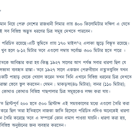
"
ন নিয়ে পেরু দেশের রাজধানী লিমার প্রায় ৪০০ কিলোমিটার দক্ষিণ এ যেতে
সব বিভিন্ন অদ্ভুত ধরণের চিত্র সমূহ দেখতে পারবেন।
পরিচিত রয়েছে।এটি ভূমিতে প্রায় ১৭০ মাইল^2 এলাকা জুড়ে বিস্তৃত রয়েছে।
ুব হলে ৬-১২ মিটার তবে এগুলো লম্বায় সর্বোচ্চ ৩০০ মিটার হতে পারে ।
তকে আবিষ্কার করা হয়।কিন্তু ১৯২৭ সালের আগ পর্যন্ত সবার ধারণা ছিল যে
ভ্যতা ব্যবহৃত রাস্তা। তবে ১৯২৭ সালে একজন পেরুবীয়ান প্রত্নতত্ত্ববিদ যখন
টি পাহাড় থেকে খেয়াল করেন তখন তিনি এখানে বিভিন্ন ধরনের চিত্র দেখতে
াস্তা ভেবে ভুল করতেন। যেমন : মাকড়সা(৪৬ মিটার); বানর (১১০ মিটার);
কোথাও কোথাও বিভিন্ন গাছপালার চিত্র সমূহকেও লক্ষ্য করা যায়।
ত খ্রিস্টপূর্ব ২০০ হতে ৫০০ খ্রিস্টাব্দ এই সময়কালের মধ্যে এগুলো তৈরি করা
করে ছিল তারা ইতিহাসে নাজকা জাতি হিসেবে পরিচিত।যদিও অনেকেই ধারণা
তৈরি করেছে তবে এ সম্পর্কে কোন প্রমাণ পাওয়া যায়নি। ধারণা করা হয়,
ভিন্ন অনুষ্ঠানের জন্য ব্যবহার করতেন।