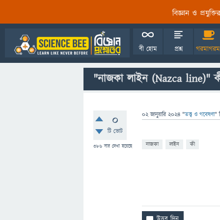
বিজ্ঞান ও প্রযুক্
বী হোম
প্রশ্ন
গরমাগরম
"নাজকা লাইন (Nazca line)" ক
02 জানুয়ারি 2024
"
তত্ত্ব ও গবেষণা
" 
0
টি ভোট
নাজকা
লাইন
কী
386
বার দেখা হয়েছে