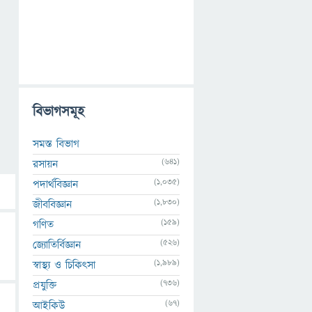
বিভাগসমূহ
সমস্ত বিভাগ
(641)
রসায়ন
(1,035)
পদার্থবিজ্ঞান
(1,830)
জীববিজ্ঞান
(159)
গণিত
(526)
জ্যোতির্বিজ্ঞান
(1,989)
স্বাস্থ্য ও চিকিৎসা
(736)
প্রযুক্তি
(67)
আইকিউ