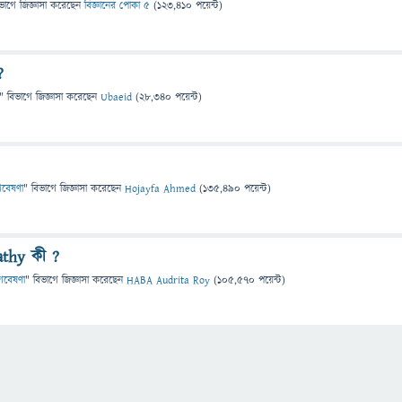
ভাগে
জিজ্ঞাসা
করেছেন
বিজ্ঞানের পোকা ৫
(
123,410
পয়েন্ট)
?
" বিভাগে
জিজ্ঞাসা
করেছেন
Ubaeid
(
28,340
পয়েন্ট)
 গবেষণা
" বিভাগে
জিজ্ঞাসা
করেছেন
Hojayfa Ahmed
(
135,490
পয়েন্ট)
athy কী ?
 গবেষণা
" বিভাগে
জিজ্ঞাসা
করেছেন
HABA Audrita Roy
(
105,570
পয়েন্ট)