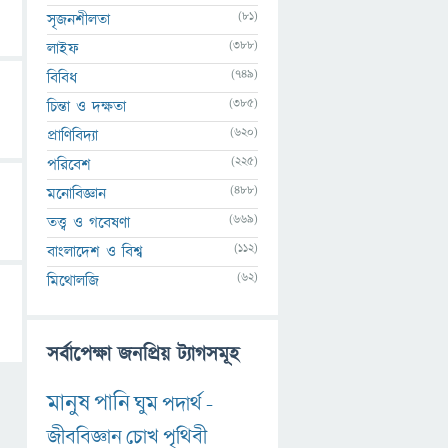
(81)
সৃজনশীলতা
(388)
লাইফ
(749)
বিবিধ
(385)
চিন্তা ও দক্ষতা
(620)
প্রাণিবিদ্যা
(225)
পরিবেশ
(488)
মনোবিজ্ঞান
(669)
তত্ত্ব ও গবেষণা
(112)
বাংলাদেশ ও বিশ্ব
(62)
মিথোলজি
সর্বাপেক্ষা জনপ্রিয় ট্যাগসমূহ
মানুষ
পানি
ঘুম
পদার্থ
-
জীববিজ্ঞান
চোখ
পৃথিবী