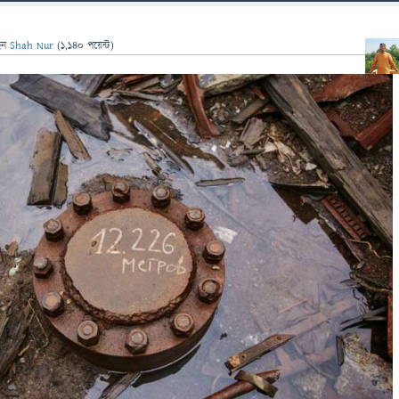
েন
Shah Nur
(
1,140
পয়েন্ট)