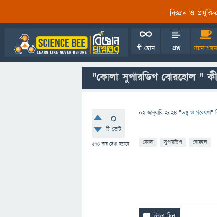
বিজ্ঞান ও প্রযুক্
বী হোম
প্রশ্ন
গরমাগরম
"কোলা সুপারডিপ বোরহোল " কী? 
02 জানুয়ারি 2024
"
তত্ত্ব ও গবেষণা
" 
0
টি ভোট
কোলা
সুপারডিপ
বোরহল
574
বার দেখা হয়েছে