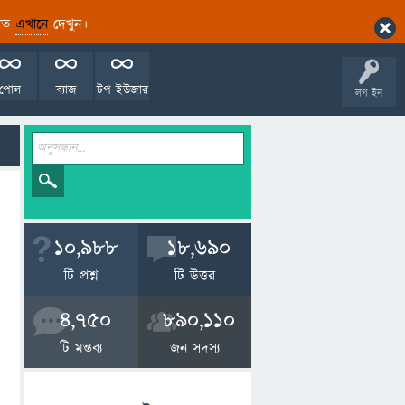
ারিত
এখানে
দেখুন।
পোল
ব্যাজ
টপ ইউজার
লগ ইন
10,988
18,690
টি প্রশ্ন
টি উত্তর
4,750
890,110
টি মন্তব্য
জন সদস্য