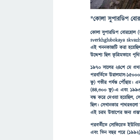
"কোলা সুপারডিপ বো
কোলা সুপারডিপ বোরহোল 
sverkhglubokaya skvazhi
এই খননকাজটি করা হয়েছিল ব
উদ্দেশ্য ছিল কৃত্রিমভাবে পৃ
১৯৭০ সালের ২৪শে মে প্রথম
পরবর্তিতে উরালমাস-১৫০০০ 
ফু) গভীর পর্যন্ত পৌঁছায়
(৪৪,৩০০ ফু)-এ এবং ১৯৯৩ 
বন্ধ করে দেওয়া হয়েছিল, 
ছিল। সেখানকার পাথরগুলো ত
এই চরম উত্তাপের জন্য প্রস্ত
পরবর্তীতে সোভিয়েত ইউনিয়
এবং তিন বছর পরে (১৯৯২) পু