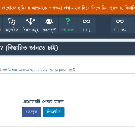
তির প্রশ্নোত্তর দুনিয়ায় আপনাকে স্বাগতম! প্রশ্ন-উত্তর দিয়ে জিতে নিন পুরস্কার, বিস্ত
!
অনুত্তরিত
বিভাগসমূহ
সদস্যবৃন্দ
প্রশ্ন করুন
FAQ
চ্যাট রুম
(বিস্তারিত জানতে চাই)
বিভাগে
জিজ্ঞাসা
করেছেন
Saima akter Sathi
(
450
পয়েন্ট)
প্রশ্নোত্তরটি শেয়ার করুন
ফেসবুক
লিঙ্কইডিন