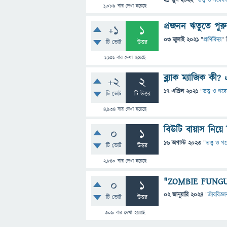
21 জুন 2022
"
তত্ত্ব ও গবেষণ
1,089
বার দেখা হয়েছে
প্রজনন ঋতুতে পুরু
+1
1
03 জুলাই 2021
"
প্রাণিবিদ্যা
" 
টি ভোট
উত্তর
1,131
বার দেখা হয়েছে
ব্ল্যাক ম্যাজিক কী?
+2
2
17 এপ্রিল 2021
"
তত্ত্ব ও গব
টি ভোট
টি উত্তর
4,934
বার দেখা হয়েছে
বিউটি বায়াস নিয়ে 
0
1
16 অগাস্ট 2023
"
তত্ত্ব ও গ
টি ভোট
উত্তর
2,840
বার দেখা হয়েছে
"ZOMBIE FUNGUS"
0
1
02 জানুয়ারি 2024
"
জীববিজ্ঞা
টি ভোট
উত্তর
309
বার দেখা হয়েছে