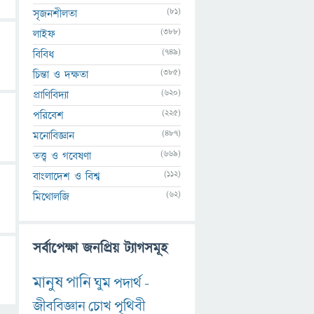
(81)
সৃজনশীলতা
(388)
লাইফ
(749)
বিবিধ
(385)
চিন্তা ও দক্ষতা
(620)
প্রাণিবিদ্যা
(225)
পরিবেশ
(487)
মনোবিজ্ঞান
(669)
তত্ত্ব ও গবেষণা
(112)
বাংলাদেশ ও বিশ্ব
(62)
মিথোলজি
সর্বাপেক্ষা জনপ্রিয় ট্যাগসমূহ
মানুষ
পানি
ঘুম
পদার্থ
-
জীববিজ্ঞান
চোখ
পৃথিবী