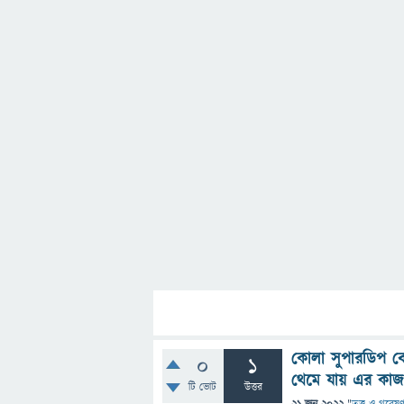
কোলা সুপারডিপ বোর
0
1
থেমে যায় এর কাজ
টি ভোট
উত্তর