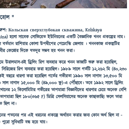
রহোল "
(রুশ: Кольская сверхглубокая скважина, Kolskaya
na) হলো সাবেক সোভিয়েত ইউনিয়নের একটি বৈজ্ঞানিক খনন প্রকল্পের নাম।
র্তমান রাশিয়ার কোলা উপদ্বীপের পেচেংস্কি জেলায় । খননকাজ প্রকল্পটির
থিবীর কেন্দ্রের দিকে যতদূর সম্ভব হয় খনন করা।
ে উরালমাস-৪ই ড্রিলিং রিগ ব্যবহার করে খনন কাজটি শুরু করা হয়েছিল,
সিরিজের রিগ ব্যবহার করা হয়েছিল। ১৯৮৯ সালে গর্তটি ১২,২৬২ মি (৪০,২৩০
। একই বছরে ধারণা করা হয়েছিল গর্তের গভীরতা ১৯৯০ সাল নাগাদ ১৩,৫০০ মি
সাল নাগাদ ১৫,০০০ মি (৪৯,০০০ ফু)-এ পৌঁছাবে। তবে ১৯৯২ সালে ড্রিলিং
সেখানের ১২ কিলোমিটার গভীরের তাপমাত্রা বিজ্ঞানীদের ধারণার চেয়ে অনেক বেশি
াপমাত্রা ছিল ১৮০(৩৬৫ F) ডিগ্রি সেলসিয়াসের অনেক কাছাকাছি! ফলে তারা
ুত ছিল না।
নের পতনের পর এই ধরনের প্রকল্পে অর্থায়ন করার জন্য কোন অর্থ ছিল না -
রো সুবিধাটি বন্ধ হয়ে যায়।