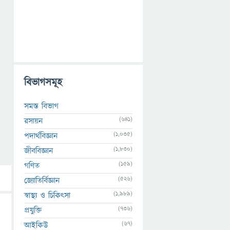
বিভাগসমূহ
সমস্ত বিভাগ
(641)
রসায়ন
(1,035)
পদার্থবিজ্ঞান
(1,830)
জীববিজ্ঞান
(159)
গণিত
(526)
জ্যোতির্বিজ্ঞান
(1,989)
স্বাস্থ্য ও চিকিৎসা
(736)
প্রযুক্তি
(67)
আইকিউ