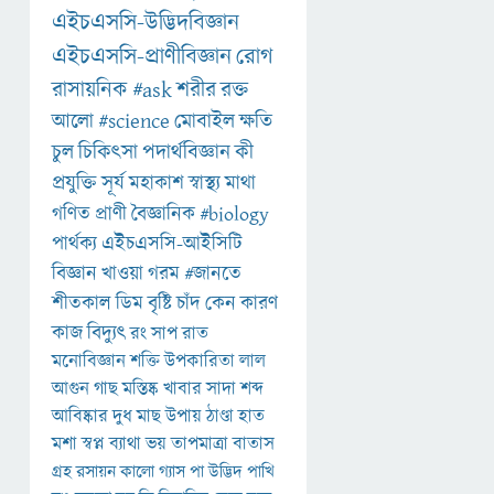
এইচএসসি-উদ্ভিদবিজ্ঞান
এইচএসসি-প্রাণীবিজ্ঞান
রোগ
রাসায়নিক
#ask
শরীর
রক্ত
আলো
#science
মোবাইল
ক্ষতি
চুল
চিকিৎসা
পদার্থবিজ্ঞান
কী
প্রযুক্তি
সূর্য
মহাকাশ
স্বাস্থ্য
মাথা
গণিত
প্রাণী
বৈজ্ঞানিক
#biology
পার্থক্য
এইচএসসি-আইসিটি
বিজ্ঞান
খাওয়া
গরম
#জানতে
শীতকাল
ডিম
বৃষ্টি
চাঁদ
কেন
কারণ
কাজ
বিদ্যুৎ
রং
সাপ
রাত
মনোবিজ্ঞান
শক্তি
উপকারিতা
লাল
আগুন
গাছ
মস্তিষ্ক
খাবার
সাদা
শব্দ
আবিষ্কার
দুধ
মাছ
উপায়
ঠাণ্ডা
হাত
মশা
স্বপ্ন
ব্যাথা
ভয়
তাপমাত্রা
বাতাস
গ্রহ
রসায়ন
কালো
গ্যাস
পা
উদ্ভিদ
পাখি