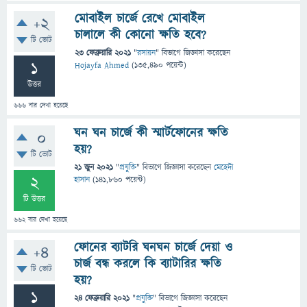
মোবাইল চার্জে রেখে মোবাইল
+2
চালালে কী কোনো ক্ষতি হবে?
টি ভোট
23 ফেব্রুয়ারি 2021
"
রসায়ন
" বিভাগে
জিজ্ঞাসা
করেছেন
1
Hojayfa Ahmed
(
135,490
পয়েন্ট)
উত্তর
666
বার দেখা হয়েছে
ঘন ঘন চার্জে কী স্মার্টফোনের ক্ষতি
0
হয়?
টি ভোট
21 জুন 2021
"
প্রযুক্তি
" বিভাগে
জিজ্ঞাসা
করেছেন
মেহেদী
2
হাসান
(
141,860
পয়েন্ট)
টি উত্তর
662
বার দেখা হয়েছে
ফোনের ব্যাটরি ঘনঘন চার্জে দেয়া ও
+4
চার্জ বন্ধ করলে কি ব্যাটারির ক্ষতি
টি ভোট
হয়?
1
24 ফেব্রুয়ারি 2021
"
প্রযুক্তি
" বিভাগে
জিজ্ঞাসা
করেছেন