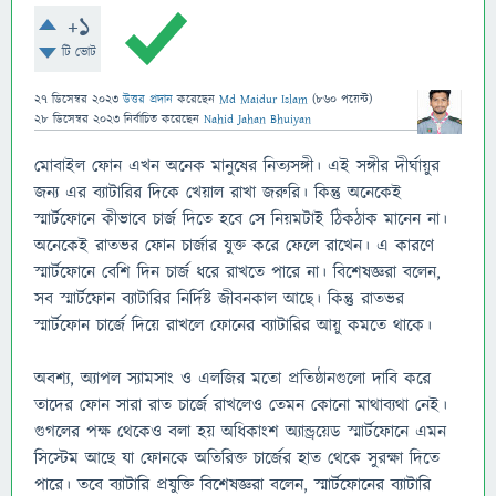
+1
টি ভোট
27 ডিসেম্বর 2023
উত্তর প্রদান
করেছেন
Md Maidur Islam
(
860
পয়েন্ট)
28 ডিসেম্বর 2023
নির্বাচিত
করেছেন
Nahid Jahan Bhuiyan
মোবাইল ফোন এখন অনেক মানুষের নিত্যসঙ্গী। এই সঙ্গীর দীর্ঘায়ুর
জন্য এর ব্যাটারির দিকে খেয়াল রাখা জরুরি। কিন্তু অনেকেই
স্মার্টফোনে কীভাবে চার্জ দিতে হবে সে নিয়মটাই ঠিকঠাক মানেন না।
অনেকেই রাতভর ফোন চার্জার যুক্ত করে ফেলে রাখেন। এ কারণে
স্মার্টফোনে বেশি দিন চার্জ ধরে রাখতে পারে না। বিশেষজ্ঞরা বলেন,
সব স্মার্টফোন ব্যাটারির নির্দিষ্ট জীবনকাল আছে। কিন্তু রাতভর
স্মার্টফোন চার্জে দিয়ে রাখলে ফোনের ব্যাটারির আয়ু কমতে থাকে।
অবশ্য, অ্যাপল স্যামসাং ও এলজির মতো প্রতিষ্ঠানগুলো দাবি করে
তাদের ফোন সারা রাত চার্জে রাখলেও তেমন কোনো মাথাব্যথা নেই।
গুগলের পক্ষ থেকেও বলা হয় অধিকাংশ অ্যান্ড্রয়েড স্মার্টফোনে এমন
সিস্টেম আছে যা ফোনকে অতিরিক্ত চার্জের হাত থেকে সুরক্ষা দিতে
পারে। তবে ব্যাটারি প্রযুক্তি বিশেষজ্ঞরা বলেন, স্মার্টফোনের ব্যাটারি