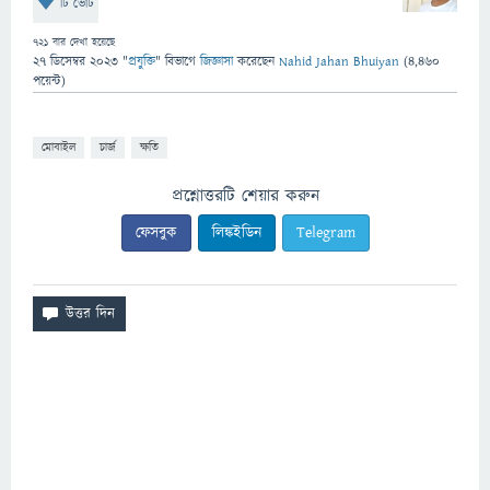
টি ভোট
721
বার দেখা হয়েছে
27 ডিসেম্বর 2023
"
প্রযুক্তি
" বিভাগে
জিজ্ঞাসা
করেছেন
Nahid Jahan Bhuiyan
(
4,460
পয়েন্ট)
মোবাইল
চার্জ
ক্ষতি
প্রশ্নোত্তরটি শেয়ার করুন
ফেসবুক
লিঙ্কইডিন
Telegram