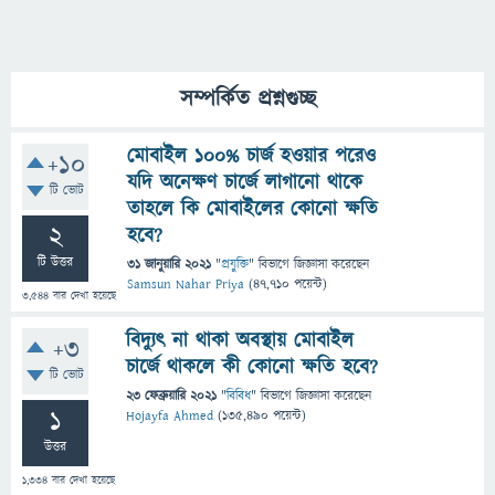
সম্পর্কিত প্রশ্নগুচ্ছ
মোবাইল ১০০% চার্জ হওয়ার পরেও
+10
যদি অনেক্ষণ চার্জে লাগানো থাকে
টি ভোট
তাহলে কি মোবাইলের কোনো ক্ষতি
2
হবে?
টি উত্তর
31 জানুয়ারি 2021
"
প্রযুক্তি
" বিভাগে
জিজ্ঞাসা
করেছেন
Samsun Nahar Priya
(
47,710
পয়েন্ট)
3,544
বার দেখা হয়েছে
বিদ্যুৎ না থাকা অবস্থায় মোবাইল
+3
চার্জে থাকলে কী কোনো ক্ষতি হবে?
টি ভোট
23 ফেব্রুয়ারি 2021
"
বিবিধ
" বিভাগে
জিজ্ঞাসা
করেছেন
1
Hojayfa Ahmed
(
135,490
পয়েন্ট)
উত্তর
1,334
বার দেখা হয়েছে