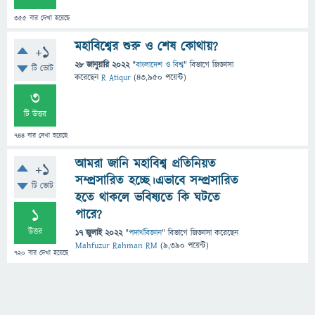
355
বার দেখা হয়েছে
মহাবিশ্বের শুরু ও শেষ কোথায়?
+1
28 জানুয়ারি 2022
"
বাংলাদেশ ও বিশ্ব
" বিভাগে
জিজ্ঞাসা
টি ভোট
করেছেন
R Atiqur
(
43,950
পয়েন্ট)
3
টি উত্তর
744
বার দেখা হয়েছে
আমরা জানি মহাবিশ্ব প্রতিনিয়ত
+1
সম্প্রসারিত হচ্ছে।এভাবে সম্প্রসারিত
টি ভোট
হতে থাকলে ভবিষ্যতে কি ঘটতে
1
পারে?
উত্তর
17 জুলাই 2022
"
পদার্থবিজ্ঞান
" বিভাগে
জিজ্ঞাসা
করেছেন
Mahfuzur Rahman RM
(
9,390
পয়েন্ট)
720
বার দেখা হয়েছে