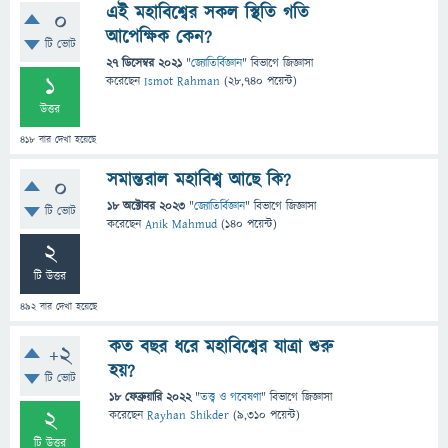
এই মহাবিশ্বের সকল স্থিতি গতি
0
আপেক্ষিক কেন?
টি ভোট
27 ডিসেম্বর 2021
"
জ্যোতির্বিজ্ঞান
" বিভাগে
জিজ্ঞাসা
1
করেছেন
Ismot Rahman
(
28,740
পয়েন্ট)
উত্তর
418
বার দেখা হয়েছে
সমান্তরাল মহাবিশ্ব আছে কি?
0
18 অক্টোবর 2023
"
জ্যোতির্বিজ্ঞান
" বিভাগে
জিজ্ঞাসা
টি ভোট
করেছেন
Anik Mahmud
(
140
পয়েন্ট)
2
টি উত্তর
492
বার দেখা হয়েছে
কত বছর ধরে মহাবিশ্বের যাত্রা শুরু
+2
হয়?
টি ভোট
18 ফেব্রুয়ারি 2022
"
তত্ত্ব ও গবেষণা
" বিভাগে
জিজ্ঞাসা
2
করেছেন
Rayhan Shikder
(
9,310
পয়েন্ট)
টি উত্তর