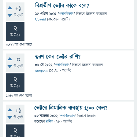
বিপ্রতীপ ভেক্টর কাকে বলে?
+1
15 এপ্রিল 2021
"
পদার্থবিজ্ঞান
" বিভাগে
জিজ্ঞাসা
করেছেন
টি ভোট
Ubaeid
(
28,340
পয়েন্ট)
2
টি উত্তর
5,762
বার দেখা হয়েছে
ত্বরণ কেন ভেক্টর রাশি?
0
06 মে 2022
"
পদার্থবিজ্ঞান
" বিভাগে
জিজ্ঞাসা
করেছেন
টি ভোট
Anupom
(
15,280
পয়েন্ট)
2
টি উত্তর
1,643
বার দেখা হয়েছে
ভেক্টরে ত্রিমাত্রিক ব্যবস্থায় i.j=0 কেন?
+1
05 নভেম্বর 2022
"
পদার্থবিজ্ঞান
" বিভাগে
জিজ্ঞাসা
টি ভোট
করেছেন
রাকিব
(
260
পয়েন্ট)
2