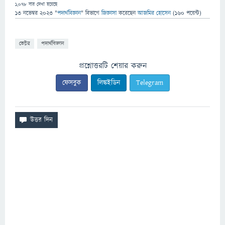
1,078
বার দেখা হয়েছে
13 নভেম্বর 2023
"
পদার্থবিজ্ঞান
" বিভাগে
জিজ্ঞাসা
করেছেন
আজমির হোসেন
(
160
পয়েন্ট)
ভেক্টর
পদার্থবিজ্ঞান
প্রশ্নোত্তরটি শেয়ার করুন
ফেসবুক
লিঙ্কইডিন
Telegram