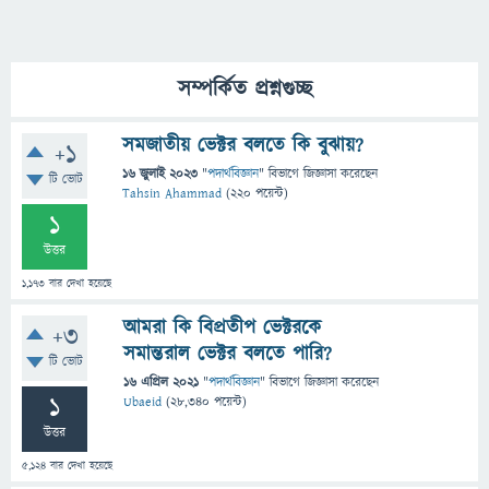
সম্পর্কিত প্রশ্নগুচ্ছ
সমজাতীয় ভেক্টর বলতে কি বুঝায়?
+1
16 জুলাই 2023
"
পদার্থবিজ্ঞান
" বিভাগে
জিজ্ঞাসা
করেছেন
টি ভোট
Tahsin Ahammad
(
220
পয়েন্ট)
1
উত্তর
1,173
বার দেখা হয়েছে
আমরা কি বিপ্রতীপ ভেক্টরকে
+3
সমান্তরাল ভেক্টর বলতে পারি?
টি ভোট
16 এপ্রিল 2021
"
পদার্থবিজ্ঞান
" বিভাগে
জিজ্ঞাসা
করেছেন
1
Ubaeid
(
28,340
পয়েন্ট)
উত্তর
5,124
বার দেখা হয়েছে