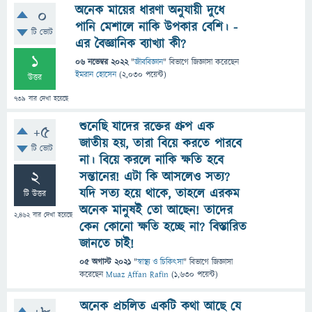
অনেক মায়ের ধারণা অনুযায়ী দুধে
0
পানি মেশালে নাকি উপকার বেশি। -
টি ভোট
এর বৈজ্ঞানিক ব্যাখ্যা কী?
1
06 নভেম্বর 2022
"
জীববিজ্ঞান
" বিভাগে
জিজ্ঞাসা
করেছেন
ইমরান হোসেন
(
2,030
পয়েন্ট)
উত্তর
739
বার দেখা হয়েছে
শুনেছি যাদের রক্তের গ্রুপ এক
+5
জাতীয় হয়, তারা বিয়ে করতে পারবে
টি ভোট
না। বিয়ে করলে নাকি ক্ষতি হবে
2
সন্তানের! এটা কি আসলেও সত্য?
যদি সত্য হয়ে থাকে, তাহলে এরকম
টি উত্তর
অনেক মানুষই তো আছেন! তাদের
2,462
বার দেখা হয়েছে
কেন কোনো ক্ষতি হচ্ছে না? বিস্তারিত
জানতে চাই!
05 অগাস্ট 2021
"
স্বাস্থ্য ও চিকিৎসা
" বিভাগে
জিজ্ঞাসা
করেছেন
Muaz Affan Rafin
(
1,630
পয়েন্ট)
অনেক প্রচলিত একটি কথা আছে যে