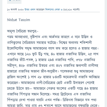
10 অগাস্ট 2020
উত্তর প্রদান
করেছেন
বিজ্ঞানের পোকা ৩
(
25,810
পয়েন্ট)
Nishat Tasnim
অমূল্য বৈচিত্র্যে ভরপুর:-
গরম আবহাওয়া, বৃষ্টিপাত এবং আর্দ্রতার কারণে এ বনে উদ্ভিদ ও
প্রাণিকুলের বৈচিত্র্যময় সমাহার ঘটেছে। বিশ্বের অন্যতম শক্তিশালী
ইকোসিস্টেম সমৃদ্ধ আমাজনের বয়স কম করে হলেও ৩ হাজার বছর।
এখানে আছে ১২০ ফুট উঁচু গাছ, ৪০ হাজার প্রজাতির উদ্ভিদ, ২৫ লাখ
প্রজাতির কীট-পতঙ্গ, ১ হাজার ২৯৪ প্রজাতির পাখি, ৩৭৮ প্রজাতির
সরীসৃপ, ৪২৮ প্রজাতির উভচর এবং ৪২৭ প্রজাতির স্তন্যপায়ী প্রাণীসহ
হাজারো প্রজাতির অজানা জীব-অণুজীব। গবেষকরা শুধু আমাজনের
ব্রাজিল অংশেই ১ লাখ ২৮ হাজার ৮৪৩টি অমেরুদণ্ডী প্রজাতি আবিষ্কার
করেছেন। আমাজনের প্রাণী-বৈচিত্র্যের ছোট একটি উদাহরণ পেলেই
চমকে উঠতে হয়— আমাজনে পেরুর অংশের একটি গাছে ৪৩ হাজার
প্রজাতির পিঁপড়ার সন্ধান মিলেছে। সমগ্র ব্রিটেনেও এত প্রজাতির
পিঁপড়ার দেখা পাওয়া যায়নি এখন পর্যন্ত। চিকিৎসা বিজ্ঞানে যত পথ্য
আমরা জানি, তার প্রায় ৩৭ শতাংশ আসে আমাজনের বৃক্ষরাজি থেকে।