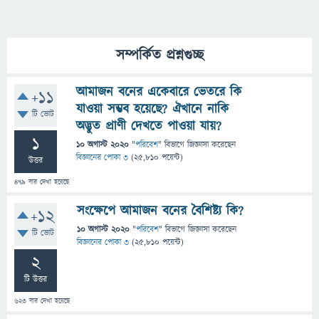
সম্পর্কিত প্রশ্নগুচ্ছ
আমাজন বনের একেবারে ভেতরে কি
+11
যাওয়া সম্ভব হয়েছে? ঐখানে নাকি
টি ভোট
অদ্ভুত প্রাণী দেখতে পাওয়া যায়?
1
10 অগাস্ট 2020
"
পরিবেশ
" বিভাগে
জিজ্ঞাসা
করেছেন
বিজ্ঞানের পোকা ৩
(
25,810
পয়েন্ট)
উত্তর
479
বার দেখা হয়েছে
সংক্ষেপে আমাজন বনের বৈশিষ্ট্য কি?
+12
10 অগাস্ট 2020
"
পরিবেশ
" বিভাগে
জিজ্ঞাসা
করেছেন
টি ভোট
বিজ্ঞানের পোকা ৩
(
25,810
পয়েন্ট)
2
টি উত্তর
623
বার দেখা হয়েছে