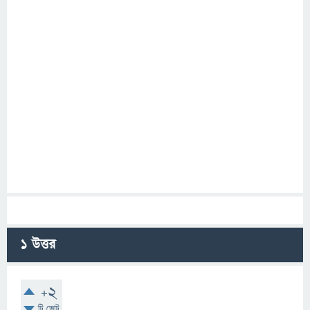
1
উত্তর
+2
টি ভোট