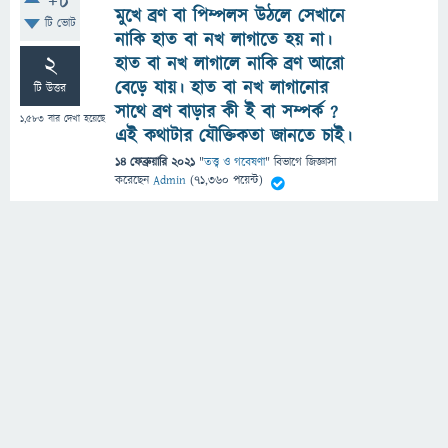
+8
মুখে ব্রণ বা পিম্পলস উঠলে সেখানে
টি ভোট
নাকি হাত বা নখ লাগাতে হয় না।
2
হাত বা নখ লাগালে নাকি ব্রণ আরো
বেড়ে যায়। হাত বা নখ লাগানোর
টি উত্তর
সাথে ব্রণ বাড়ার কী ই বা সম্পর্ক ?
1,583
বার দেখা হয়েছে
এই কথাটার যৌক্তিকতা জানতে চাই।
14 ফেব্রুয়ারি 2021
"
তত্ত্ব ও গবেষণা
" বিভাগে
জিজ্ঞাসা
করেছেন
Admin
(
71,360
পয়েন্ট)