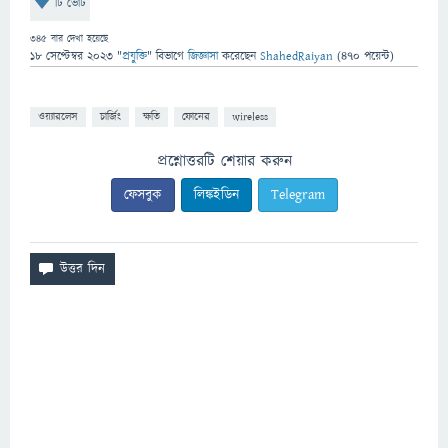
টি ভোট
345
বার দেখা হয়েছে
18 সেপ্টেম্বর 2023
"
প্রযুক্তি
" বিভাগে
জিজ্ঞাসা
করেছেন
ShahedRaiyan
(
470
পয়েন্ট)
ওয়্যারলেস
চার্জিং
ক্ষতি
ফোনের
wireless
প্রশ্নোত্তরটি শেয়ার করুন
ফেসবুক
লিঙ্কইডিন
Telegram