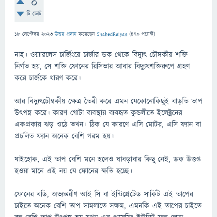
0
টি ভোট
18 সেপ্টেম্বর 2023
উত্তর প্রদান
করেছেন
ShahedRaiyan
(
470
পয়েন্ট)
নাহ। ওয়্যারলেস চার্জিংয়ে চার্জার ডক থেকে বিদ্যুৎ চৌম্বকীয় শক্তি
নির্গত হয়, সে শক্তি ফোনের রিসিভার আবার বিদ্যুৎশক্তিরুপে গ্রহণ
করে চার্জকে ধারণ করে।
আর বিদ্যুৎচৌম্বকীয় ক্ষেত্র তৈরী করে এমন যেকোনোকিছুই বাড়তি তাপ
উৎপন্ন করে। কারণ গোটা ব্যবস্থায় ব্যবহৃত কুন্ডলীতে ইলেক্ট্রনের
একপ্রকার ঝড় ওঠে তখন। ঠিক যে কারণে এসি মোটর, এসি ফ্যান বা
প্রচলিত ফ্যান অনেক বেশি গরম হয়।
যাইহোক, এই তাপ বেশি মনে হলেও ঘাবড়াবার কিছু নেই, ডক উত্তপ্ত
হওয়া মানে এই নয় যে ফোনের ক্ষতি হচ্ছে।
ফোনের বডি, অভ্যন্তরীণ আই সি বা ইন্টিগ্রেটেড সার্কিট এই তাপের
চাইতে অনেক বেশি তাপ সামলাতে সক্ষম, এমনকি এই তাপের চাইতে