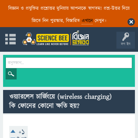
বিজ্ঞান ও প্রযুক্তির প্রশ্নোত্তর দুনিয়ায় আপনাকে স্বাগতম! প্রশ্ন-উত্তর দিয়ে
জিতে নিন পুরস্কার, বিস্তারিত
এখানে
দেখুন।
লগ ইন
ওয়্যারলেস চার্জিংয়ে (wireless charging)
কি ফোনের কোনো ক্ষতি হয়?
+1