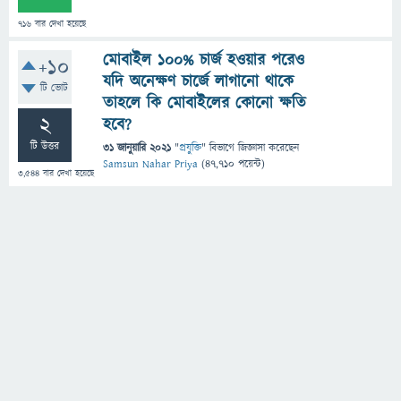
716
বার দেখা হয়েছে
মোবাইল ১০০% চার্জ হওয়ার পরেও
+10
যদি অনেক্ষণ চার্জে লাগানো থাকে
টি ভোট
তাহলে কি মোবাইলের কোনো ক্ষতি
2
হবে?
টি উত্তর
31 জানুয়ারি 2021
"
প্রযুক্তি
" বিভাগে
জিজ্ঞাসা
করেছেন
Samsun Nahar Priya
(
47,710
পয়েন্ট)
3,544
বার দেখা হয়েছে