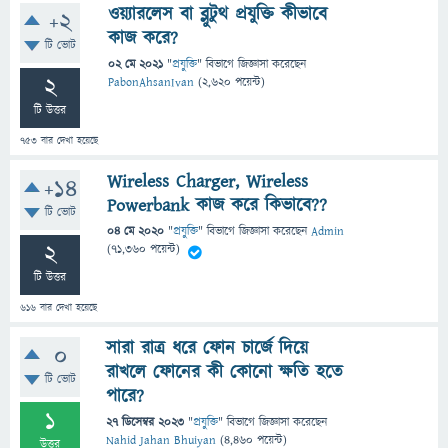
ওয়্যারলেস বা ব্লুটুথ প্রযুক্তি কীভাবে
+2
কাজ করে?
টি ভোট
02 মে 2021
"
প্রযুক্তি
" বিভাগে
জিজ্ঞাসা
করেছেন
2
PabonAhsanIvan
(
2,620
পয়েন্ট)
টি উত্তর
753
বার দেখা হয়েছে
Wireless Charger, Wireless
+14
Powerbank কাজ করে কিভাবে??
টি ভোট
04 মে 2020
"
প্রযুক্তি
" বিভাগে
জিজ্ঞাসা
করেছেন
Admin
2
(
71,360
পয়েন্ট)
টি উত্তর
616
বার দেখা হয়েছে
সারা রাত্র ধরে ফোন চার্জে দিয়ে
0
রাখলে ফোনের কী কোনো ক্ষতি হতে
টি ভোট
পারে?
1
27 ডিসেম্বর 2023
"
প্রযুক্তি
" বিভাগে
জিজ্ঞাসা
করেছেন
Nahid Jahan Bhuiyan
(
4,460
পয়েন্ট)
উত্তর