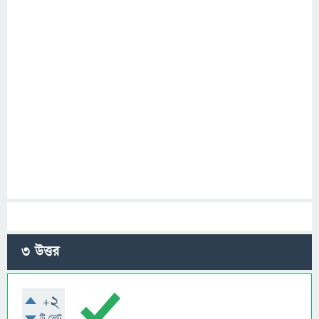
3
উত্তর
+2
টি ভোট