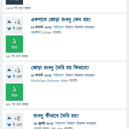
2,883
বার দেখা হয়েছে
একসাথে জোড়া রংধনু কেন হয়?
+2
12 অগাস্ট 2021
"
পরিবেশ
" বিভাগে
জিজ্ঞাসা
করেছেন
টি ভোট
প্যারাফিন
(
2,760
পয়েন্ট)
1
উত্তর
616
বার দেখা হয়েছে
জোড়া রংধনু তৈরি হয় কিভাবে?
+1
11 অগাস্ট 2021
"
পরিবেশ
" বিভাগে
জিজ্ঞাসা
করেছেন
টি ভোট
Mushfiqur Rahman
(
590
পয়েন্ট)
1
উত্তর
455
বার দেখা হয়েছে
রংধনু কীভাবে তৈরি হয়?
+5
26 জুলাই 2021
"
পরিবেশ
" বিভাগে
জিজ্ঞাসা
করেছেন
টি ভোট
মেহেদী হাসান
(
141,860
পয়েন্ট)