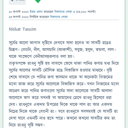
10 অগাস্ট 2020
উত্তর প্রদান
করেছেন
বিজ্ঞানের পোকা ৩
(
25,810
পয়েন্ট)
13 অগাস্ট 2020
নির্বাচিত
করেছেন
বিজ্ঞানের পোকা
Nishat Tasnim
সূর্যের আলো আপাত দৃষ্টিতে দেখতে সাদা হলেও তা সাতটি রঙের
মিশ্রণ। বেগুনি, নীল, আসমানি (আকাশী), সবুজ, হলুদ, কমলা, লাল।
যাকে সংক্ষেপে বেনীআসহকলাও বলা হয়।
প্রকৃতপক্ষে রংধনু সৃষ্টি হয় বাতাসে ভেসে থাকা পানির কণার মধ্য দিয়ে
সূর্যের আলোর সাতটি মৌলিক রঙে বিভাজিত হওয়ার মাধ্যমে। বৃষ্টি
শেষে বাতাসে যে পানির কণা ভাসমান থাকে তা অনেকটা প্রিজমের
মতো কাজ করে সূর্যের আলোকে বিভাজিত করে। যখন প্রিজমের মতো
আচরণ করে পানির কণাগুলো সূর্যের সাদা আলোকে সাতটি আলাদা
আলোতে ভাগ করে তখনই তা আমাদের চোখে রংধনু হিসেবে ধরা
দেয়। রংধনুতে একদম উপরের দিকে থাকে লাল রং আর একদম
নিচের দিকে থাকে বেগুনী রং। তবে রংধনুতে সবসময়ই যে সাতটি রং
দেখা যাবে এমনটি নাও হতে পারে। কখনো কখনো সাতটির কম রং
নিয়ে রংধনু সৃষ্টি সম্ভব।