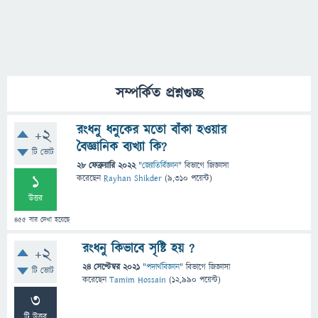
সম্পর্কিত প্রশ্নগুচ্ছ
রংধনু ধনুকের মতো বাঁকা হওয়ার
+2
বৈজ্ঞানিক ব্যখ্যা কি?
টি ভোট
28 ফেব্রুয়ারি 2022
"
জ্যোতির্বিজ্ঞান
" বিভাগে
জিজ্ঞাসা
1
করেছেন
Rayhan Shikder
(
9,310
পয়েন্ট)
উত্তর
455
বার দেখা হয়েছে
রংধনু কিভাবে সৃষ্টি হয় ?
+2
24 সেপ্টেম্বর 2021
"
পদার্থবিজ্ঞান
" বিভাগে
জিজ্ঞাসা
টি ভোট
করেছেন
Tamim Hossain
(
12,990
পয়েন্ট)
3
টি উত্তর