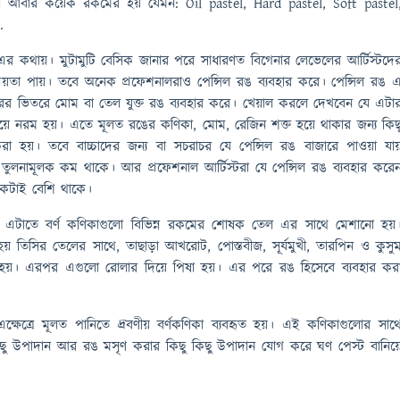
টেল আবার কয়েক রকমের হয় যেমন: Oil pastel, Hard pastel, Soft pastel
.
র কথায়। মুটামুটি বেসিক জানার পরে সাধারণত বিগেনার লেভেলের আর্টিস্টদে
িয়তা পায়। তবে অনেক প্রফেশনালরাও পেন্সিল রঙ ব্যবহার করে। পেন্সিল রঙ 
ারের ভিতরে মোম বা তেল যুক্ত রঙ ব্যবহার করে। খেয়াল করলে দেখবেন যে এটা
 চেয়ে নরম হয়। এতে মূলত রঙের কণিকা, মোম, রেজিন শক্ত হয়ে থাকার জন্য কিছ
রা হয়। তবে বাচ্চাদের জন্য বা সচরাচর যে পেন্সিল রঙ বাজারে পাওয়া যা
লনামূলক কম থাকে। আর প্রফেশনাল আর্টিস্টরা যে পেন্সিল রঙ ব্যবহার করে
কটাই বেশি থাকে।
টাতে বর্ণ কণিকাগুলো বিভিন্ন রকমের শোষক তেল এর সাথে মেশানো হয়
 হয় তিসির তেলের সাথে, তাছাড়া আখরোট, পোস্তবীজ, সূর্যমুখী, তারপিন ও কুসু
 হয়। এরপর এগুলো রোলার দিয়ে পিষা হয়। এর পরে রঙ হিসেবে ব্যবহার কর
ষেত্রে মূলত পানিতে দ্রবণীয় বর্ণকণিকা ব্যবহৃত হয়। এই কণিকাগুলোর সাথ
িছু উপাদান আর রঙ মসৃণ করার কিছু কিছু উপাদান যোগ করে ঘণ পেস্ট বানিয়