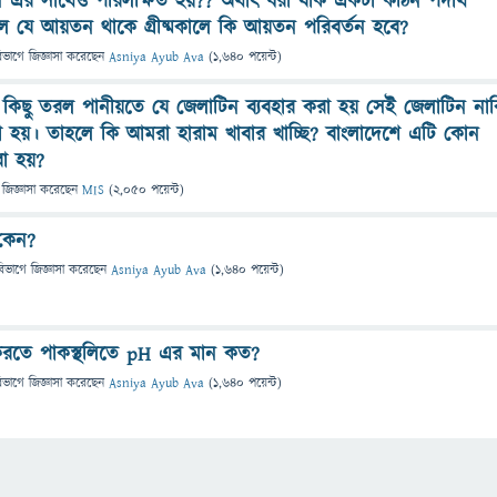
তন এর সাথেও পরিলক্ষিত হয়?? অর্থাৎ ধরা যাক একটা কঠিন পদার্থ
যে আয়তন থাকে গ্রীষ্মকালে কি আয়তন পরিবর্তন হবে?
িভাগে
জিজ্ঞাসা
করেছেন
Asniya Ayub Ava
(
1,640
পয়েন্ট)
, কিছু তরল পানীয়তে যে জেলাটিন ব্যবহার করা হয় সেই জেলাটিন না
 হয়। তাহলে কি আমরা হারাম খাবার খাচ্ছি? বাংলাদেশে এটি কোন
রা হয়?
জিজ্ঞাসা
করেছেন
MIS
(
2,050
পয়েন্ট)
 কেন?
বিভাগে
জিজ্ঞাসা
করেছেন
Asniya Ayub Ava
(
1,640
পয়েন্ট)
করতে পাকস্থলিতে pH এর মান কত?
িভাগে
জিজ্ঞাসা
করেছেন
Asniya Ayub Ava
(
1,640
পয়েন্ট)