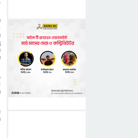
,
র
এ
র
ু
য়
ন
।
ম
া
ে
ে