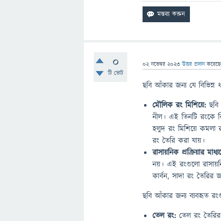
0
02 নভেম্বর 2023
উত্তর প্রদান
করেছ
টি ভোট
ছবি আঁকার জন্য যে বিভিন্ন 
মৌলিক রং মিশিয়ে:
ছবি 
নীল। এই তিনটি রংকে বি
হলুদ রং মিশিয়ে কমলা 
রং তৈরি করা যায়।
রাসায়নিক প্রক্রিয়ার মাধ্য
নয়। এই রংগুলো রাসায়ন
কার্বন, সাদা রং তৈরির 
ছবি আঁকার জন্য ব্যবহৃত রং
তেল রং:
তেল রং তৈরির 