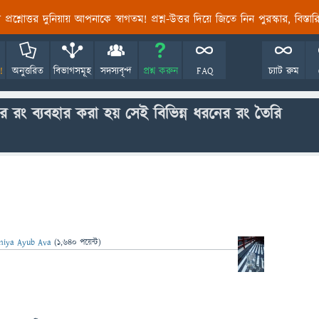
তির প্রশ্নোত্তর দুনিয়ায় আপনাকে স্বাগতম! প্রশ্ন-উত্তর দিয়ে জিতে নিন পুরস্কার, বিস্ত
!
অনুত্তরিত
বিভাগসমূহ
সদস্যবৃন্দ
প্রশ্ন করুন
FAQ
চ্যাট রুম
র রং ব্যবহার করা হয় সেই বিভিন্ন ধরনের রং তৈরি
niya Ayub Ava
(
1,640
পয়েন্ট)