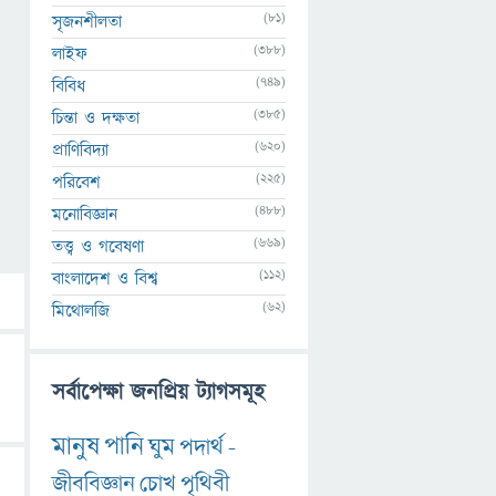
(81)
সৃজনশীলতা
(388)
লাইফ
(749)
বিবিধ
(385)
চিন্তা ও দক্ষতা
(620)
প্রাণিবিদ্যা
(225)
পরিবেশ
(488)
মনোবিজ্ঞান
(669)
তত্ত্ব ও গবেষণা
(112)
বাংলাদেশ ও বিশ্ব
(62)
মিথোলজি
সর্বাপেক্ষা জনপ্রিয় ট্যাগসমূহ
মানুষ
পানি
ঘুম
পদার্থ
-
জীববিজ্ঞান
চোখ
পৃথিবী