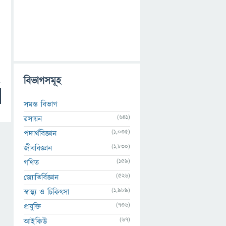
বিভাগসমূহ
সমস্ত বিভাগ
(641)
রসায়ন
(1,035)
পদার্থবিজ্ঞান
(1,830)
জীববিজ্ঞান
(159)
গণিত
(526)
জ্যোতির্বিজ্ঞান
(1,989)
স্বাস্থ্য ও চিকিৎসা
(736)
প্রযুক্তি
(67)
আইকিউ