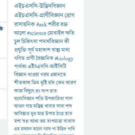
এইচএসসি-উদ্ভিদবিজ্ঞান
এইচএসসি-প্রাণীবিজ্ঞান
রোগ
রাসায়নিক
#ask
শরীর
রক্ত
কি
আলো
#science
মোবাইল
ক্ষতি
চুল
চিকিৎসা
পদার্থবিজ্ঞান
কী
প্রযুক্তি
সূর্য
মহাকাশ
স্বাস্থ্য
মাথা
গণিত
প্রাণী
বৈজ্ঞানিক
#biology
পার্থক্য
এইচএসসি-আইসিটি
বিজ্ঞান
খাওয়া
গরম
#জানতে
শীতকাল
ডিম
বৃষ্টি
চাঁদ
কেন
কারণ
কাজ
বিদ্যুৎ
রং
সাপ
রাত
মনোবিজ্ঞান
শক্তি
উপকারিতা
লাল
আগুন
গাছ
মস্তিষ্ক
খাবার
সাদা
শব্দ
আবিষ্কার
দুধ
মাছ
উপায়
ঠাণ্ডা
হাত
মশা
স্বপ্ন
ব্যাথা
ভয়
তাপমাত্রা
বাতাস
গ্রহ
রসায়ন
কালো
গ্যাস
পা
উদ্ভিদ
পাখি