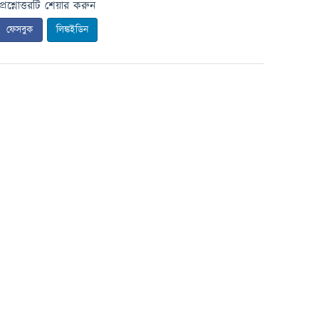
প্রশ্নোত্তরটি শেয়ার করুন
ফেসবুক
লিঙ্কইডিন