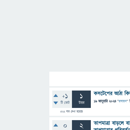
কসটেপের আঠা কিভ
+1
1
19 জানুয়ারি 2024
"
রসায়ন
" 
টি ভোট
উত্তর
522
বার দেখা হয়েছে
তাপমাত্রা বাড়লে ব
0
2