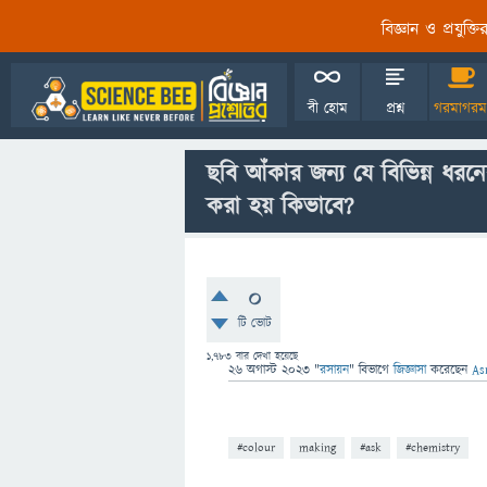
বিজ্ঞান ও প্রযুক্
বী হোম
প্রশ্ন
গরমাগরম
ছবি আঁকার জন্য যে বিভিন্ন ধরনে
করা হয় কিভাবে?
0
টি ভোট
1,783
বার দেখা হয়েছে
26 অগাস্ট 2023
"
রসায়ন
" বিভাগে
জিজ্ঞাসা
করেছেন
As
#colour
making
#ask
#chemistry