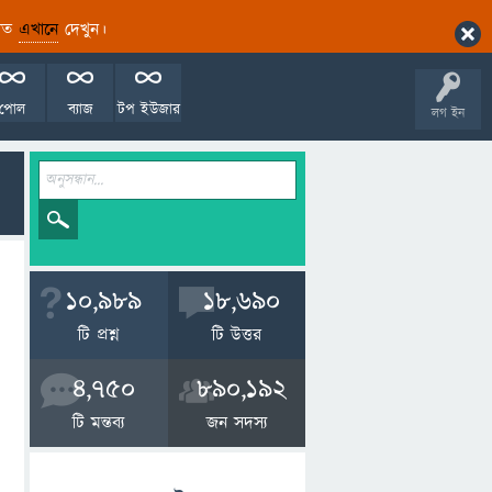
ারিত
এখানে
দেখুন।
পোল
ব্যাজ
টপ ইউজার
লগ ইন
10,989
18,690
টি প্রশ্ন
টি উত্তর
4,750
890,192
টি মন্তব্য
জন সদস্য