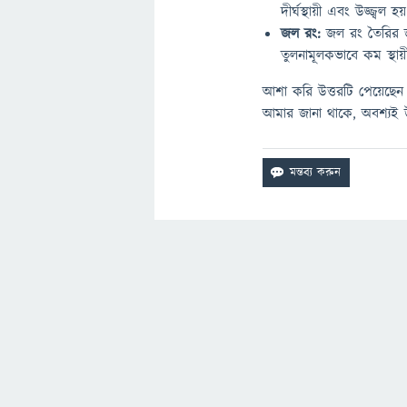
দীর্ঘস্থায়ী এবং উজ্জ্বল হয
জল রং:
জল রং তৈরির জন
তুলনামূলকভাবে কম স্থায়
আশা করি উত্তরটি পেয়েছেন।
আমার জানা থাকে, অবশ্যই উত