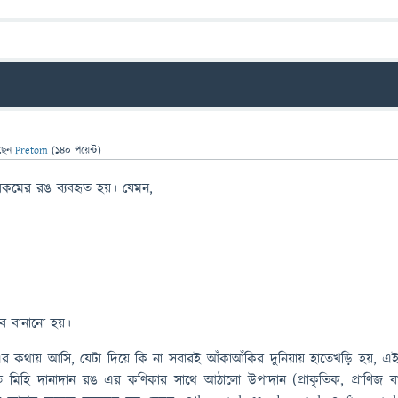
ছেন
Pretom
(
140
পয়েন্ট)
কমের রঙ ব্যবহৃত হয়। যেমন,
ে বানানো হয়।
 এর কথায় আসি, যেটা দিয়ে কি না সবারই আঁকাআঁকির দুনিয়ায় হাতেখড়ি হয়, এ
ত মিহি দানাদান রঙ এর কণিকার সাথে আঠালো উপাদান (প্রাকৃতিক, প্রাণিজ ব