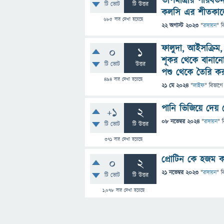
তাপমাত্রার পরিবর্
টি ভোট
টি উত্তর
কলসি এর শীতকালে 
685
বার দেখা হয়েছে
22 অগাস্ট 2023
"
রসায়ন
" ব
ফালুদা, আইসক্রিম
0
1
শূকর থেকে বানানো
টি ভোট
উত্তর
পশু থেকে তৈরি ক
494
বার দেখা হয়েছে
21 মে 2024
"
লাইফ
" বিভাগে
পানি ভিজিয়ে দেয়
+1
2
08 নভেম্বর 2024
"
রসায়ন
" 
টি ভোট
টি উত্তর
371
বার দেখা হয়েছে
প্রোটিন কে হজম 
0
2
21 নভেম্বর 2023
"
রসায়ন
" ব
টি ভোট
টি উত্তর
1,078
বার দেখা হয়েছে