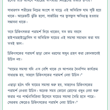
হলেও এটি আসলে শরীরের তাপমাত্রা নিয়ন্ত্রণের একটি উপায়।
সাধারণত শরীরের নিচের অংশে বা ঘাড়ে এই অতিরিক্ত ঘাম সৃষ্টি হয়ে
থাকে। আরেকটি ঝুঁকি হলো, সার্জারির পর ফুসফুস ক্ষতিগ্রস্থ হওয়ার
সম্ভাবনা থাকে।
তবে চিকিৎসকরা পরামর্শ দিয়ে থাকেন, যত কম বয়সে
হাইপারহাইড্রোসিস বা অতিরিক্ত ঘামের এই সমস্যা সমাধান করা যায়
ততই ভাল।
চিকিৎসকের পরামর্শ ছাড়া কোন ধরণের অষুধ গ্রহণ করা কোনভাবেই
উচিত নয়।
"ঘামের সমস্যা যদি এত বেশি থাকে যে আপনার দৈনন্দিন কার্যক্রম
বাধাগ্রস্ত হয়, তাহলে চিকিৎসকের পরামর্শ নেয়া উচিত।"
এছাড়া হঠাৎ যদি ঘামের সমস্যা শুরু হয়, তাহলেও চিকিৎসকের
পরামর্শ নেওয়া উচিত। অনেক সময় কোনো রোগের ওষুধ নেয়া শুরু
করার পর পার্শ্বপ্রতিক্রিয়া হিসেবে ঘামের সমস্যা তৈরি হতে পারে।
সেরকম ক্ষেত্রেও চিকিৎসকের পরার্মশ নেয়া উচিত।"