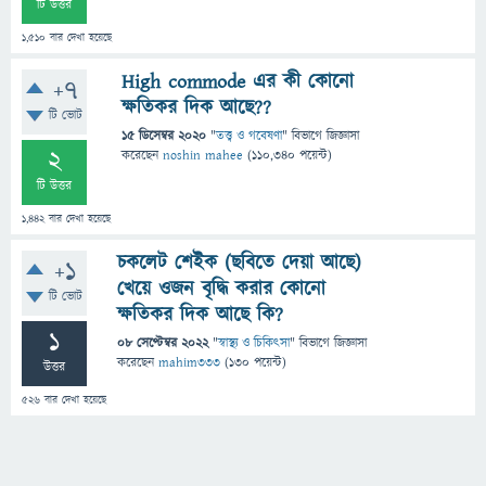
টি উত্তর
1,510
বার দেখা হয়েছে
High commode এর কী কোনো
+7
ক্ষতিকর দিক আছে??
টি ভোট
15 ডিসেম্বর 2020
"
তত্ত্ব ও গবেষণা
" বিভাগে
জিজ্ঞাসা
2
করেছেন
noshin mahee
(
110,340
পয়েন্ট)
টি উত্তর
1,442
বার দেখা হয়েছে
চকলেট শেইক (ছবিতে দেয়া আছে)
+1
খেয়ে ওজন বৃদ্ধি করার কোনো
টি ভোট
ক্ষতিকর দিক আছে কি?
1
08 সেপ্টেম্বর 2022
"
স্বাস্থ্য ও চিকিৎসা
" বিভাগে
জিজ্ঞাসা
করেছেন
mahim333
(
130
পয়েন্ট)
উত্তর
526
বার দেখা হয়েছে