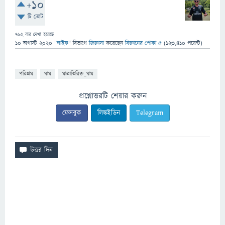
+10
টি ভোট
762
বার দেখা হয়েছে
10 অগাস্ট 2020
"
লাইফ
" বিভাগে
জিজ্ঞাসা
করেছেন
বিজ্ঞানের পোকা ৫
(
123,410
পয়েন্ট)
পরিশ্রম
ঘাম
মাত্রাতিরিক্ত_ঘাম
প্রশ্নোত্তরটি শেয়ার করুন
ফেসবুক
লিঙ্কইডিন
Telegram