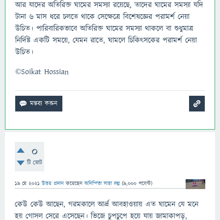
আর যাদের অতিরিক্ত ঘামের সমস্যা রয়েছে, তাদের ঘামের সমস্যা যদি
টানা ৬ মাস ধরে চলতে থাকে সেক্ষেত্রে বিশেষজ্ঞের পরামর্শ নেয়া
উচিত। পারিবারিকভাবে অতিরিক্ত ঘামের সমস্যা থাকলে বা শুধুমাত্র
নির্দিষ্ট একটি সময়ে, যেমন রাতে, ঘামলে চিকিৎসকের পরামর্শ নেয়া
উচিত।
©Soikat Hossian
0
টি ভোট
19 মে 2021
উত্তর প্রদান
করেছেন
অনিন্দিতা সাহা লগ্ন
(
9,000
পয়েন্ট)
কেউ কেউ আছেন, গরমকালে আর্দ্র আবহাওয়ায় এত ঘামেন যে মনে
হয় গোসল সেরে এসেছেন। ভিজে চুপচুপে হয়ে যায় জামাকাপড়,