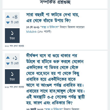
সম্পর্কিত প্রশ্নগুচ্ছ
সারা বছরই পা ফাটতে দেখা যায়,
+4
এর থেকে বাঁচতে উপায় কি?
টি ভোট
17 মে 2021
"
স্বাস্থ্য ও চিকিৎসা
" বিভাগে
জিজ্ঞাসা
করেছেন
1
Midul89
(
170
পয়েন্ট)
উত্তর
322
বার দেখা হয়েছে
দীর্ঘক্ষণ বসে বা শুয়ে থাকার পর
+1
উঠলে বা হাঁটতে শুরু করলে যেকোন
টি ভোট
একদিকের পা ভিতর থেকে বেঁকে
1
যেতে ধরে,মনে হয় পা থেকে কিছু
প্রবাহিত হয়ে একইদিকের হাতে
উত্তর
আসে যা আংগুল পর্যন্ত প্রবাহিত হয়।
961
বার দেখা হয়েছে
প্রবাহের সাথে হাত,আঙ্গুল বেঁকে যায়।
এই অবস্থাটি 3-৫ সেকেন্ড পর্যন্ত স্থায়ী
হয়. কারণ এবং প্রতিকার কি?
23 জুলাই 2022
"
স্বাস্থ্য ও চিকিৎসা
" বিভাগে
জিজ্ঞাসা