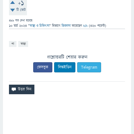
+1
টি ভোট
499
বার দেখা হয়েছে
10 মার্চ 2023
"
স্বাস্থ্য ও চিকিৎসা
" বিভাগে
জিজ্ঞাসা
করেছেন
Nh
(
320
পয়েন্ট)
পা
স্বাস্থ্য
প্রশ্নোত্তরটি শেয়ার করুন
ফেসবুক
লিঙ্কইডিন
Telegram