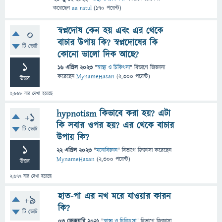
করেছেন
aa ratul
(
170
পয়েন্ট)
স্বপ্নদোষ কেন হয় এবং এর থেকে
0
বাচার উপায় কি? স্বপ্নদোষের কি
টি ভোট
কোনো ভালো দিক আছে?
1
16 এপ্রিল 2023
"
স্বাস্থ্য ও চিকিৎসা
" বিভাগে
জিজ্ঞাসা
করেছেন
MynameHasan
(
2,300
পয়েন্ট)
উত্তর
2,668
বার দেখা হয়েছে
hypnotism কিভাবে করা হয়? এটা
+1
কি সবার ওপর হয়? এর থেকে বাচার
টি ভোট
উপায় কি?
1
22 এপ্রিল 2023
"
মনোবিজ্ঞান
" বিভাগে
জিজ্ঞাসা
করেছেন
MynameHasan
(
2,300
পয়েন্ট)
উত্তর
2,677
বার দেখা হয়েছে
হাত-পা এর নখ মরে যাওয়ার কারন
+9
কি?
টি ভোট
03 ফেব্রুয়ারি 2021
"
স্বাস্থ্য ও চিকিৎসা
" বিভাগে
জিজ্ঞাসা