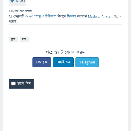
টি ভোট
546
বার দেখা হয়েছে
24 ফেব্রুয়ারি 2023
"
স্বাস্থ্য ও চিকিৎসা
" বিভাগে
জিজ্ঞাসা
করেছেন
Mashrul Ahasan
(
280
পয়েন্ট)
ব্লাড
রক্ত
প্রশ্নোত্তরটি শেয়ার করুন
ফেসবুক
লিঙ্কইডিন
Telegram