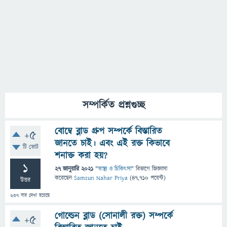
সম্পর্কিত প্রশ্নগুচ্ছ
বোম্বে ব্লাড গ্রুপ সম্পর্কে বিস্তারিত
+5
জানতে চাই। এবং এই রক্ত কিভাবে
টি ভোট
শনাক্ত করা হয়?
1
27 জানুয়ারি 2021
"
স্বাস্থ্য ও চিকিৎসা
" বিভাগে
জিজ্ঞাসা
করেছেন
Samsun Nahar Priya
(
47,710
পয়েন্ট)
উত্তর
637
বার দেখা হয়েছে
গোল্ডেন ব্লাড (সোনালী রক্ত) সম্পর্কে
+5