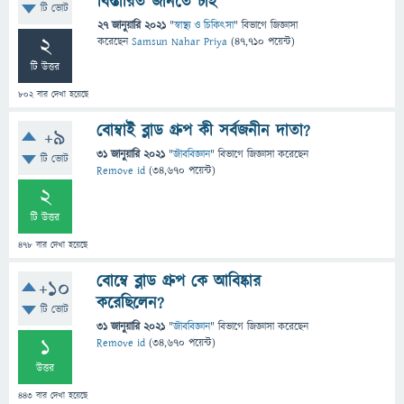
বিস্তারিত জানতে চাই
টি ভোট
27 জানুয়ারি 2021
"
স্বাস্থ্য ও চিকিৎসা
" বিভাগে
জিজ্ঞাসা
2
করেছেন
Samsun Nahar Priya
(
47,710
পয়েন্ট)
টি উত্তর
802
বার দেখা হয়েছে
বোম্বাই ব্লাড গ্রুপ কী সর্বজনীন দাতা?
+9
31 জানুয়ারি 2021
"
জীববিজ্ঞান
" বিভাগে
জিজ্ঞাসা
করেছেন
টি ভোট
Remove id
(
34,670
পয়েন্ট)
2
টি উত্তর
478
বার দেখা হয়েছে
বোম্বে ব্লাড গ্রুপ কে আবিষ্কার
+10
করেছিলেন?
টি ভোট
31 জানুয়ারি 2021
"
জীববিজ্ঞান
" বিভাগে
জিজ্ঞাসা
করেছেন
1
Remove id
(
34,670
পয়েন্ট)
উত্তর
443
বার দেখা হয়েছে