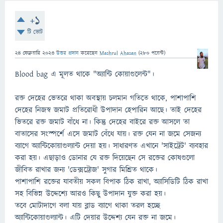
+1
টি ভোট
24 ফেব্রুয়ারি 2023
উত্তর প্রদান
করেছেন
Mashrul Ahasan
(
280
পয়েন্ট)
Blood bag এ মূলত থাকে "অ্যান্টি কোয়াগুলেন্ট"।
রক্ত দেহের ভেতরে থাকা অবস্থায় চলমান গতিতে থাকে, পাশাপাশি
দেহের নিজস্ব জমাট প্রতিরোধী উপাদান হেপারিন আছে। তাই দেহের
ভিতরে রক্ত জমাট বাঁধে না। কিন্তু দেহের বাইরে রক্ত আসলে তা
বাতাসের সংস্পর্শে এসে জমাট বেঁধে যায়। রক্ত যেন না জমে সেজন্য
ব্যাগে অ্যান্টিকোয়াগুল্যান্ট দেয়া হয়। সাধারণত এখানে 'সাইট্রেট' ব্যবহার
করা হয়। এছাড়াও ডোনার যে রক্ত দিয়েছেন সে রক্তের কোষগুলো
জীবিত রাখার জন্য 'ডেক্সট্রোজ' সুগার মিশ্রিত থাকে।
পাশাপাশি রক্তের যাবতীয় সকল বিপাক ঠিক রাখা, অ্যাসিডিটি ঠিক রাখা
সহ বিভিন্ন উদ্দেশ্যে আরও কিছু উপাদান যুক্ত করা হয়।
তবে মোটাদাগে বলা যায় ব্লাড ব্যাগে থাকা তরল হচ্ছে
অ্যান্টিকোয়াগুল্যান্ট। এটি দেয়ার উদ্দেশ্য যেন রক্ত না জমে।