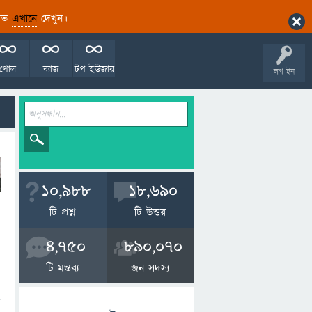
ারিত
এখানে
দেখুন।
পোল
ব্যাজ
টপ ইউজার
লগ ইন
10,988
18,690
টি প্রশ্ন
টি উত্তর
4,750
890,070
টি মন্তব্য
জন সদস্য