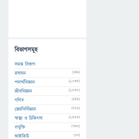
বিভাগসমূহ
সমস্ত বিভাগ
(641)
রসায়ন
(1,035)
পদার্থবিজ্ঞান
(1,830)
জীববিজ্ঞান
(159)
গণিত
(526)
জ্যোতির্বিজ্ঞান
(1,989)
স্বাস্থ্য ও চিকিৎসা
(736)
প্রযুক্তি
(67)
আইকিউ