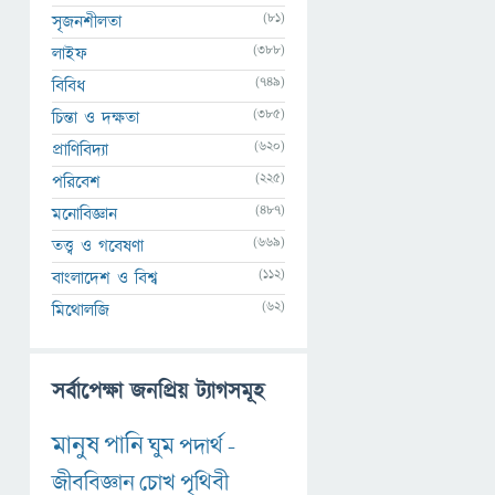
(81)
সৃজনশীলতা
(388)
লাইফ
(749)
বিবিধ
(385)
চিন্তা ও দক্ষতা
(620)
প্রাণিবিদ্যা
(225)
পরিবেশ
(487)
মনোবিজ্ঞান
(669)
তত্ত্ব ও গবেষণা
(112)
বাংলাদেশ ও বিশ্ব
(62)
মিথোলজি
সর্বাপেক্ষা জনপ্রিয় ট্যাগসমূহ
মানুষ
পানি
ঘুম
পদার্থ
-
জীববিজ্ঞান
চোখ
পৃথিবী