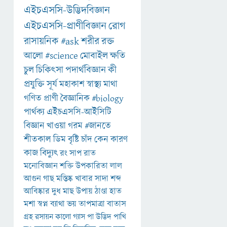
এইচএসসি-উদ্ভিদবিজ্ঞান
এইচএসসি-প্রাণীবিজ্ঞান
রোগ
রাসায়নিক
#ask
শরীর
রক্ত
আলো
#science
মোবাইল
ক্ষতি
চুল
চিকিৎসা
পদার্থবিজ্ঞান
কী
প্রযুক্তি
সূর্য
মহাকাশ
স্বাস্থ্য
মাথা
গণিত
প্রাণী
বৈজ্ঞানিক
#biology
পার্থক্য
এইচএসসি-আইসিটি
বিজ্ঞান
খাওয়া
গরম
#জানতে
শীতকাল
ডিম
বৃষ্টি
চাঁদ
কেন
কারণ
কাজ
বিদ্যুৎ
রং
সাপ
রাত
মনোবিজ্ঞান
শক্তি
উপকারিতা
লাল
আগুন
গাছ
মস্তিষ্ক
খাবার
সাদা
শব্দ
আবিষ্কার
দুধ
মাছ
উপায়
ঠাণ্ডা
হাত
মশা
স্বপ্ন
ব্যাথা
ভয়
তাপমাত্রা
বাতাস
গ্রহ
রসায়ন
কালো
গ্যাস
পা
উদ্ভিদ
পাখি