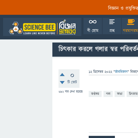
বিজ্ঞান ও প্রযুক্
বী হোম
প্রশ্ন
গরমাগরম
চিৎকার করলে গলার স্বর পরিবর্
12 ডিসেম্বর 2022
"
জীববিজ্ঞান
" বিভাগ
0
টি ভোট
692
বার দেখা হয়েছে
কণ্ঠস্বর
গলা
ভাঙা
চিৎকার