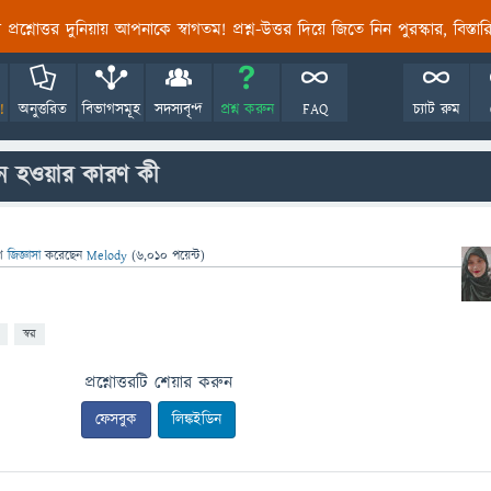
তির প্রশ্নোত্তর দুনিয়ায় আপনাকে স্বাগতম! প্রশ্ন-উত্তর দিয়ে জিতে নিন পুরস্কার, বিস্ত
!
অনুত্তরিত
বিভাগসমূহ
সদস্যবৃন্দ
প্রশ্ন করুন
FAQ
চ্যাট রুম
তন হওয়ার কারণ কী
ে
জিজ্ঞাসা
করেছেন
Melody
(
6,010
পয়েন্ট)
স্বর
প্রশ্নোত্তরটি শেয়ার করুন
ফেসবুক
লিঙ্কইডিন