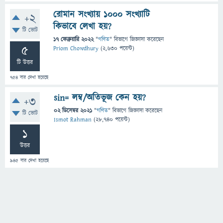
রোমান সংখ্যায় 1000 সংখ্যাটি
+2
কিভাবে লেখা হয়?
টি ভোট
17 ফেব্রুয়ারি 2022
"
গণিত
" বিভাগে
জিজ্ঞাসা
করেছেন
5
Priom Chowdhury
(
2,630
পয়েন্ট)
টি উত্তর
754
বার দেখা হয়েছে
sin= লম্ব/অতিভূজ কেন হয়?
+3
02 ডিসেম্বর 2021
"
গণিত
" বিভাগে
জিজ্ঞাসা
করেছেন
টি ভোট
Ismot Rahman
(
28,740
পয়েন্ট)
1
উত্তর
945
বার দেখা হয়েছে