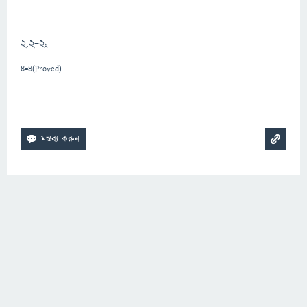
2.2=2
2
4=4(Proved)