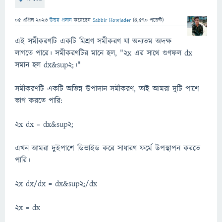
05 এপ্রিল 2023
উত্তর প্রদান
করেছেন
Sabbir Howlader
(
4,570
পয়েন্ট)
এই সমীকরণটি একটি মিশ্রণ সমীকরণ যা অন্যতম অদক্ষ
লাগতে পারে। সমীকরণটির মানে হল, "2x এর সাথে গুণফল dx
সমান হল dx&sup2;।"
সমীকরণটি একটি অভিন্ন উপাদান সমীকরণ, তাই আমরা দুটি পাশে
ভাগ করতে পারি:
2x dx = dx&sup2;
এখন আমরা দুইপাশে ডিভাইড করে সাধারণ ফর্মে উপস্থাপন করতে
পারি।
2x dx/dx = dx&sup2;/dx
2x = dx