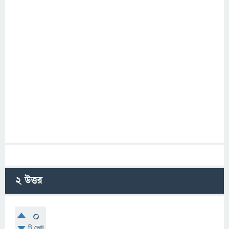
2
উত্তর
0
টি ভোট