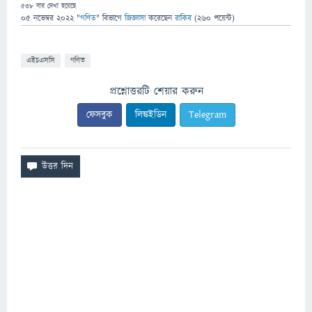
538
বার দেখা হয়েছে
05 নভেম্বর 2022
"
গণিত
" বিভাগে
জিজ্ঞাসা
করেছেন
রাকিব
(
260
পয়েন্ট)
এইচএসসি
গণিত
প্রশ্নোত্তরটি শেয়ার করুন
ফেসবুক
লিঙ্কইডিন
Telegram