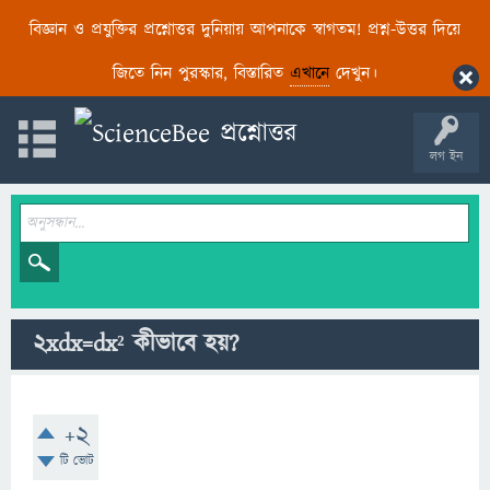
বিজ্ঞান ও প্রযুক্তির প্রশ্নোত্তর দুনিয়ায় আপনাকে স্বাগতম! প্রশ্ন-উত্তর দিয়ে
জিতে নিন পুরস্কার, বিস্তারিত
এখানে
দেখুন।
লগ ইন
2xdx=dx² কীভাবে হয়?
+2
টি ভোট