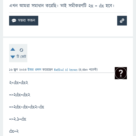
এখন আমরা সমাধান করেছি। তাই সমীকরণটি 2x = dx হবে।
0
টি ভোট
16 জুন 2023
উত্তর প্রদান
করেছেন
Rafikul Al Imran
(
5,390
পয়েন্ট)
2×dx=dx2
=>2dx=dx2
=>2dx÷dx=dx2÷dx
=>2.1=dx
dx=2