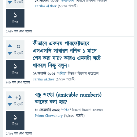
17 ডিসেম্বর 2023
"
জীববিজ্ঞান
" বিভাগে
জিজ্ঞাসা
করেছেন
টি ভোট
Fariha akther
(
1,810
পয়েন্ট)
1
উত্তর
1,758
বার দেখা হয়েছে
কীভাবে একদম পারফেক্টভাবে
0
এসএসসি সাধারণ গণিত ১ মাসে
টি ভোট
শেষ করা যায়? কারও এমনটা ঘটে
1
থাকলে কিছু বলুন।
উত্তর
27 অগাস্ট 2023
"
গণিত
" বিভাগে
জিজ্ঞাসা
করেছেন
Fariha akther
(
1,810
পয়েন্ট)
429
বার দেখা হয়েছে
বন্ধু সংখ্যা (amicable numbers)
+1
কাদের বলা হয়?
টি ভোট
17 ফেব্রুয়ারি 2022
"
গণিত
" বিভাগে
জিজ্ঞাসা
করেছেন
1
Priom Chowdhury
(
2,630
পয়েন্ট)
উত্তর
1,296
বার দেখা হয়েছে