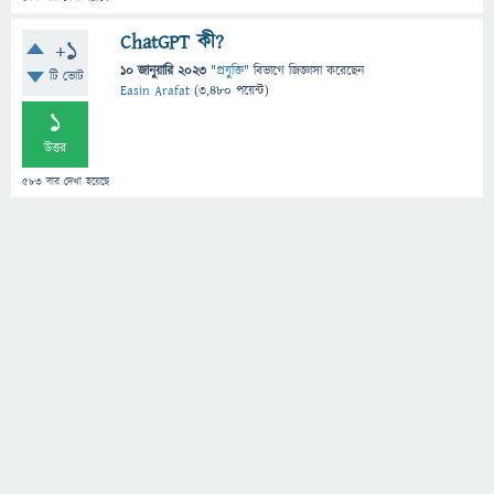
ChatGPT কী?
+1
10 জানুয়ারি 2023
"
প্রযুক্তি
" বিভাগে
জিজ্ঞাসা
করেছেন
টি ভোট
Easin Arafat
(
3,480
পয়েন্ট)
1
উত্তর
583
বার দেখা হয়েছে