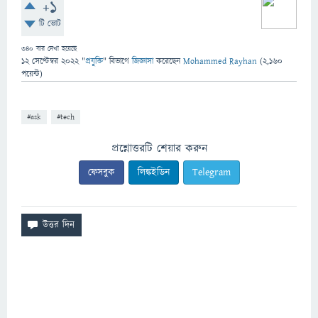
+1
টি ভোট
340
বার দেখা হয়েছে
12 সেপ্টেম্বর 2022
"
প্রযুক্তি
" বিভাগে
জিজ্ঞাসা
করেছেন
Mohammed Rayhan
(
2,160
পয়েন্ট)
#ask
#tech
প্রশ্নোত্তরটি শেয়ার করুন
ফেসবুক
লিঙ্কইডিন
Telegram