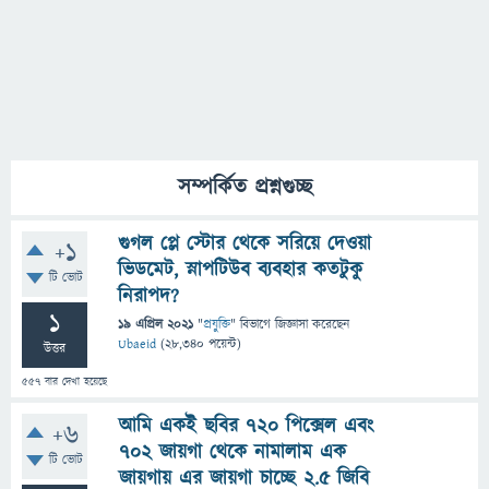
সম্পর্কিত প্রশ্নগুচ্ছ
গুগল প্লে স্টোর থেকে সরিয়ে দেওয়া
+1
ভিডমেট, স্নাপটিউব ব্যবহার কতটুকু
টি ভোট
নিরাপদ?
1
19 এপ্রিল 2021
"
প্রযুক্তি
" বিভাগে
জিজ্ঞাসা
করেছেন
Ubaeid
(
28,340
পয়েন্ট)
উত্তর
557
বার দেখা হয়েছে
আমি একই ছবির 720 পিক্সেল এবং
+6
702 জায়গা থেকে নামালাম এক
টি ভোট
জায়গায় এর জায়গা চাচ্ছে 2.5 জিবি