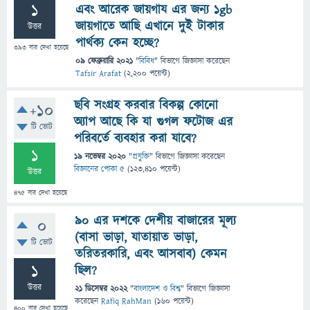
1
এবং আরেক জায়গায এর জন্য 1gb
জায়গাতে আছি এখানে দুই টাকার
উত্তর
পার্থক্য কেন হচ্ছে?
393
বার দেখা হয়েছে
09 ফেব্রুয়ারি 2021
"
বিবিধ
" বিভাগে
জিজ্ঞাসা
করেছেন
Tafsir Arafat
(
2,200
পয়েন্ট)
ছবি সংগ্রহ করবার বিকল্প কোনো
+10
অ্যাপ আছে কি যা গুগল ফটোজ এর
টি ভোট
পরিবর্তে ব্যবহার করা যাবে?
1
19 নভেম্বর 2020
"
প্রযুক্তি
" বিভাগে
জিজ্ঞাসা
করেছেন
বিজ্ঞানের পোকা ৫
(
123,410
পয়েন্ট)
উত্তর
475
বার দেখা হয়েছে
৯০ এর দশকে দেশীয় বাজারের মূল্য
0
(বাসা ভাড়া, যাতায়াত ভাড়া,
টি ভোট
তরিতরকারি, এবং আসবাব) কেমন
1
ছিল?
উত্তর
21 ডিসেম্বর 2022
"
বাংলাদেশ ও বিশ্ব
" বিভাগে
জিজ্ঞাসা
করেছেন
Rafiq RahMan
(
160
পয়েন্ট)
400
বার দেখা হয়েছে