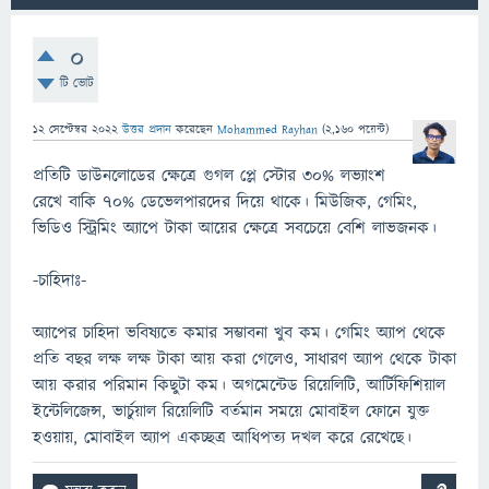
0
টি ভোট
12 সেপ্টেম্বর 2022
উত্তর প্রদান
করেছেন
Mohammed Rayhan
(
2,160
পয়েন্ট)
প্রতিটি ডাউনলোডের ক্ষেত্রে গুগল প্লে স্টোর ৩০% লভ্যাংশ
রেখে বাকি ৭০% ডেভেলপারদের দিয়ে থাকে। মিউজিক, গেমিং,
ভিডিও স্ট্রিমিং অ্যাপে টাকা আয়ের ক্ষেত্রে সবচেয়ে বেশি লাভজনক।
-চাহিদাঃ-
অ্যাপের চাহিদা ভবিষ্যতে কমার সম্ভাবনা খুব কম। গেমিং অ্যাপ থেকে
প্রতি বছর লক্ষ লক্ষ টাকা আয় করা গেলেও, সাধারণ অ্যাপ থেকে টাকা
আয় করার পরিমান কিছুটা কম। অগমেন্টেড রিয়েলিটি, আর্টিফিশিয়াল
ইন্টেলিজেন্স, ভার্চুয়াল রিয়েলিটি বর্তমান সময়ে মোবাইল ফোনে যুক্ত
হওয়ায়, মোবাইল অ্যাপ একচ্ছত্র আধিপত্য দখল করে রেখেছে।