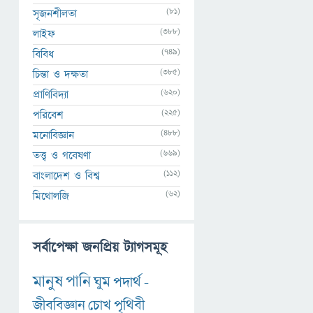
(81)
সৃজনশীলতা
(388)
লাইফ
(749)
বিবিধ
(385)
চিন্তা ও দক্ষতা
(620)
প্রাণিবিদ্যা
(225)
পরিবেশ
(488)
মনোবিজ্ঞান
(669)
তত্ত্ব ও গবেষণা
(112)
বাংলাদেশ ও বিশ্ব
(62)
মিথোলজি
সর্বাপেক্ষা জনপ্রিয় ট্যাগসমূহ
মানুষ
পানি
ঘুম
পদার্থ
-
জীববিজ্ঞান
চোখ
পৃথিবী