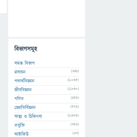
বিভাগসমূহ
সমস্ত বিভাগ
(641)
রসায়ন
(1,035)
পদার্থবিজ্ঞান
(1,830)
জীববিজ্ঞান
(159)
গণিত
(526)
জ্যোতির্বিজ্ঞান
(1,989)
স্বাস্থ্য ও চিকিৎসা
(736)
প্রযুক্তি
(67)
আইকিউ