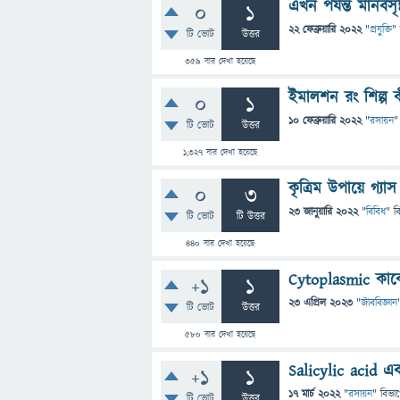
এখন পর্যন্ত মানবস
0
1
22 ফেব্রুয়ারি 2022
"
প্রযুক্তি
"
টি ভোট
উত্তর
359
বার দেখা হয়েছে
ইমালশন রং শিল্প ক
0
1
10 ফেব্রুয়ারি 2022
"
রসায়ন
"
টি ভোট
উত্তর
1,327
বার দেখা হয়েছে
কৃত্রিম উপায়ে গ্য
0
3
23 জানুয়ারি 2022
"
বিবিধ
" ব
টি ভোট
টি উত্তর
440
বার দেখা হয়েছে
Cytoplasmic কাকে
+1
1
23 এপ্রিল 2023
"
জীববিজ্ঞান
টি ভোট
উত্তর
580
বার দেখা হয়েছে
Salicylic acid এব
+1
1
17 মার্চ 2022
"
রসায়ন
" বিভা
টি ভোট
উত্তর