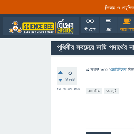
বিজ্ঞান ও প্রযুক্
বী হোম
প্রশ্ন
গরমাগরম
পৃথিবীর সবচেয়ে দামি পদার্থের
31 অগাস্ট 2022
"
জ্যোতির্বিজ্ঞান
" বিভা
0
টি ভোট
510
বার দেখা হয়েছে
রাসায়নিক
মানবসৃষ্ট