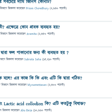
ৃষ্ট সবচেয়ে দামি জিনিস কোনটি?
 বিভাগে
জিজ্ঞাসা
করেছেন
Priom Chowdhury
(
2,630
পয়েন্ট)
ী? এক্ষেত্রে কোন দ্রাবক ব্যবহৃত হয়?
 বিভাগে
জিজ্ঞাসা
করেছেন
Aramita
(
2,350
পয়েন্ট)
াস দ্বারা ফল পাকানোর জন্য কী ব্যবহৃত হয় ?
িভাগে
জিজ্ঞাসা
করেছেন
Subrata Saha
(
15,210
পয়েন্ট)
 বলে? এর কাজ কি কি এবং এটি কি দ্বারা গঠিত?
" বিভাগে
জিজ্ঞাসা
করেছেন
MynameHasan
(
2,300
পয়েন্ট)
ং Lactic acid collodion কি? এটি কতটুকু বিষাক্ত?
গে
জিজ্ঞাসা
করেছেন
Abu Reza
(
10,660
পয়েন্ট)