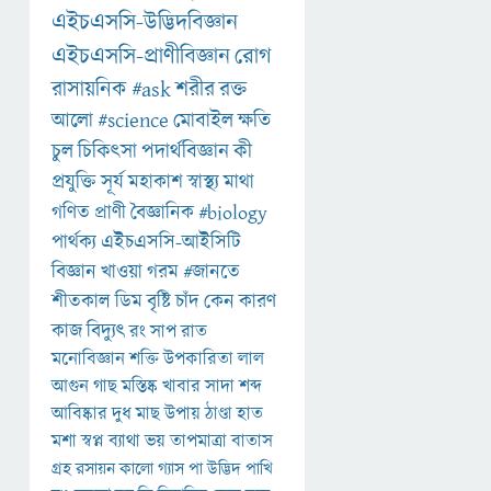
এইচএসসি-উদ্ভিদবিজ্ঞান
এইচএসসি-প্রাণীবিজ্ঞান
রোগ
রাসায়নিক
#ask
শরীর
রক্ত
আলো
#science
মোবাইল
ক্ষতি
চুল
চিকিৎসা
পদার্থবিজ্ঞান
কী
প্রযুক্তি
সূর্য
মহাকাশ
স্বাস্থ্য
মাথা
গণিত
প্রাণী
বৈজ্ঞানিক
#biology
পার্থক্য
এইচএসসি-আইসিটি
বিজ্ঞান
খাওয়া
গরম
#জানতে
শীতকাল
ডিম
বৃষ্টি
চাঁদ
কেন
কারণ
কাজ
বিদ্যুৎ
রং
সাপ
রাত
মনোবিজ্ঞান
শক্তি
উপকারিতা
লাল
আগুন
গাছ
মস্তিষ্ক
খাবার
সাদা
শব্দ
আবিষ্কার
দুধ
মাছ
উপায়
ঠাণ্ডা
হাত
মশা
স্বপ্ন
ব্যাথা
ভয়
তাপমাত্রা
বাতাস
গ্রহ
রসায়ন
কালো
গ্যাস
পা
উদ্ভিদ
পাখি