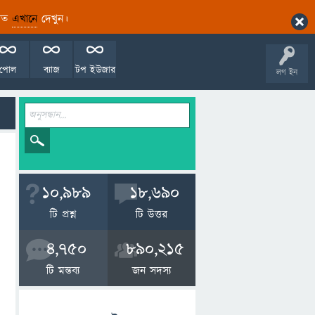
ারিত
এখানে
দেখুন।
পোল
ব্যাজ
টপ ইউজার
লগ ইন
10,989
18,690
টি প্রশ্ন
টি উত্তর
4,750
890,215
টি মন্তব্য
জন সদস্য