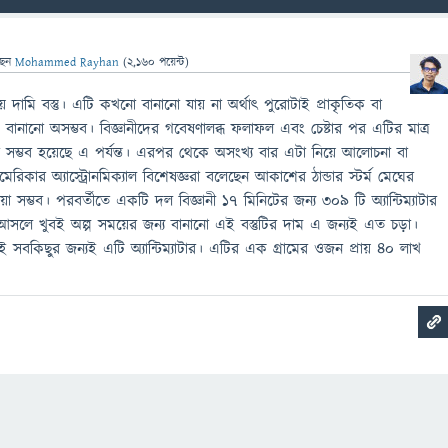
ছেন
Mohammed Rayhan
(
2,160
পয়েন্ট)
েয়ে দামি বস্তু। এটি কখনো বানানো যায় না অর্থাৎ পুরোটাই প্রাকৃতিক বা
ানানো অসম্ভব। বিজ্ঞানীদের গবেষণালব্ধ ফলাফল এবং চেষ্টার পর এটির মাত্র
সম্ভব হয়েছে এ পর্যন্ত। এরপর থেকে অসংখ্য বার এটা নিয়ে আলোচনা বা
িকার অ্যাস্ট্রোনমিক্যাল বিশেষজ্ঞরা বলেছেন আকাশের ঠান্ডার স্টর্ম মেঘের
়া সম্ভব। পরবর্তীতে একটি দল বিজ্ঞানী ১৭ মিনিটের জন্য ৩০৯ টি অ্যান্টিম্যাটার
লে খুবই অল্প সময়ের জন্য বানানো এই বস্তুটির দাম এ জন্যই এত চড়া।
 সবকিছুর জন্যই এটি অ্যান্টিম্যাটার। এটির এক গ্রামের ওজন প্রায় ৪০ লাখ