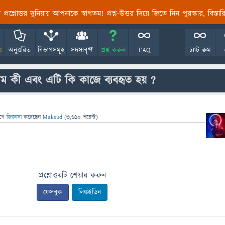
তির প্রশ্নোত্তর দুনিয়ায় আপনাকে স্বাগতম! প্রশ্ন-উত্তর দিয়ে জিতে নিন পুরস্কার, বিস্ত
!
অনুত্তরিত
বিভাগসমূহ
সদস্যবৃন্দ
প্রশ্ন করুন
FAQ
চ্যাট রুম
 নাম কী এবং এটি কি কাজে ব্যবহৃত হয় ?
গে
জিজ্ঞাসা
করেছেন
Maksud
(
3,610
পয়েন্ট)
প্রশ্নোত্তরটি শেয়ার করুন
ফেসবুক
লিঙ্কইডিন