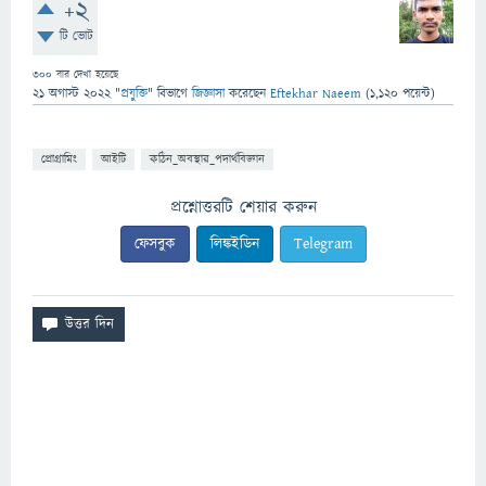
+2
টি ভোট
300
বার দেখা হয়েছে
21 অগাস্ট 2022
"
প্রযুক্তি
" বিভাগে
জিজ্ঞাসা
করেছেন
Eftekhar Naeem
(
1,120
পয়েন্ট)
প্রোগ্রামিং
আইটি
কঠিন_অবস্থার_পদার্থবিজ্ঞান
প্রশ্নোত্তরটি শেয়ার করুন
ফেসবুক
লিঙ্কইডিন
Telegram