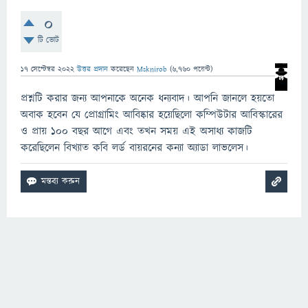
0
টি ভোট
17 সেপ্টেম্বর 2022
উত্তর প্রদান
করেছেন
Msknirob
(
6,760
পয়েন্ট)
প্রশ্নটি করার জন্য আপনাকে অনেক ধন্যবাদ। আপনি জানলে হয়তো
অবাক হবেন যে প্রোগ্রামিং আবিষ্কার হয়েছিলো কম্পিউটার আবিস্কারের
ও প্রায় ১০০ বছর আগে এবং তখন সময় এই অসাধ্য কাজটি
করেছিলেন বিখ্যাত কবি লর্ড বায়রনের কন্যা অ্যাডা লাভলেস।