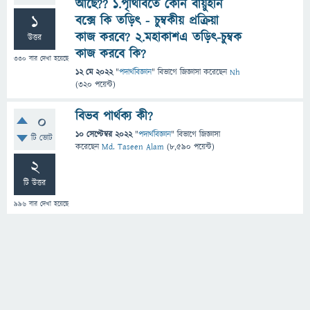
আছে?? 1.পৃথিবিতে কোন বায়ুহীন
1
বক্সে কি তড়িৎ - চুম্বকীয় প্রক্রিয়া
কাজ করবে? 2.মহাকাশএ তড়িৎ-চুম্বক
উত্তর
কাজ করবে কি?
330
বার দেখা হয়েছে
12 মে 2022
"
পদার্থবিজ্ঞান
" বিভাগে
জিজ্ঞাসা
করেছেন
Nh
(
320
পয়েন্ট)
বিভব পার্থক্য কী?
0
10 সেপ্টেম্বর 2022
"
পদার্থবিজ্ঞান
" বিভাগে
জিজ্ঞাসা
টি ভোট
করেছেন
Md. Taseen Alam
(
8,590
পয়েন্ট)
2
টি উত্তর
996
বার দেখা হয়েছে