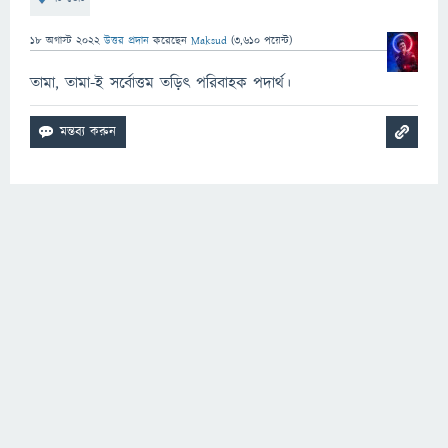
18 অগাস্ট 2022
উত্তর প্রদান
করেছেন
Maksud
(
3,610
পয়েন্ট)
তামা, তামা-ই সর্বোত্তম তড়িৎ পরিবাহক পদার্থ।