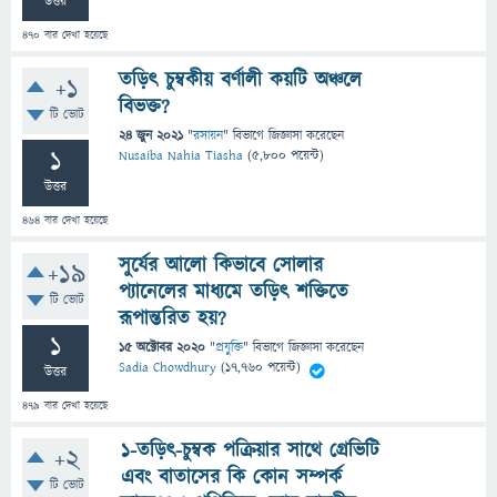
উত্তর
470
বার দেখা হয়েছে
তড়িৎ চুম্বকীয় বর্ণালী কয়টি অঞ্চলে
+1
বিভক্ত?
টি ভোট
24 জুন 2021
"
রসায়ন
" বিভাগে
জিজ্ঞাসা
করেছেন
1
Nusaiba Nahia Tiasha
(
5,800
পয়েন্ট)
উত্তর
464
বার দেখা হয়েছে
সুর্যের আলো কিভাবে সোলার
+19
প্যানেলের মাধ্যমে তড়িৎ শক্তিতে
টি ভোট
রূপান্তরিত হয়?
1
15 অক্টোবর 2020
"
প্রযুক্তি
" বিভাগে
জিজ্ঞাসা
করেছেন
Sadia Chowdhury
(
17,760
পয়েন্ট)
উত্তর
479
বার দেখা হয়েছে
1-তড়িৎ-চুম্বক পক্রিয়ার সাথে গ্রেভিটি
+2
এবং বাতাসের কি কোন সম্পর্ক
টি ভোট