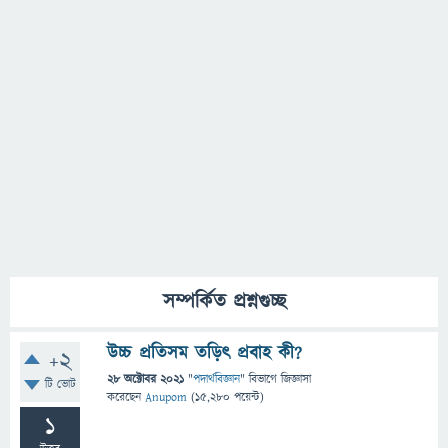
সম্পর্কিত প্রশ্নগুচ্ছ
উচ্চ প্রতিসম তড়িৎ প্রবাহ কী?
+2
28 অক্টোবর 2021
"
পদার্থবিজ্ঞান
" বিভাগে
জিজ্ঞাসা
টি ভোট
করেছেন
Anupom
(
15,280
পয়েন্ট)
1