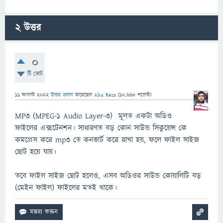
2
উত্তর
0
টি ভোট
11 অগাস্ট 2022
উত্তর প্রদান
করেছেন
Abu Reza
(
10,660
পয়েন্ট)
MP3 (MPEG-1 Audio Layer-3) মূলত একটা অডিও
ফাইলের এক্সটেনশন। সাধারণত বড় কোন সাউন্ড সিকুয়েন্স কে
কমপ্রেস করে mp3 তে কনভার্ট করে রাখা হয়, ফলে ফাইল সাইজ
ছোট হয়ে যায়।
তবে ফাইল সাইজ ছোট হলেও, এসব অডিওর সাউন্ড কোয়ালিটি বড়
(মেইন ফাইল) ফাইলের মতই থাকে।