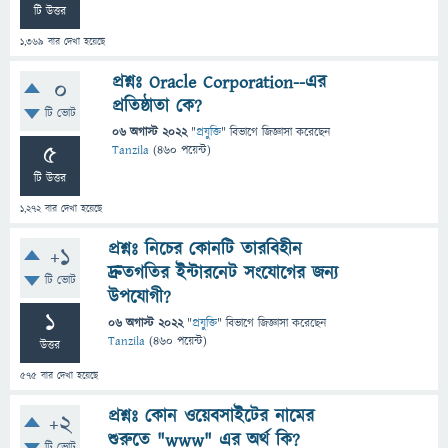
টি উত্তর
1,369
বার দেখা হয়েছে
প্রশ্নঃ Oracle Corporation--এর
0
প্রতিষ্ঠাতা কে?
টি ভোট
06 অগাস্ট 2022
"
প্রযুক্তি
" বিভাগে
জিজ্ঞাসা
করেছেন
5
Tanzila
(
460
পয়েন্ট)
টি উত্তর
1,272
বার দেখা হয়েছে
প্রশ্নঃ নিচের কোনটি তারবিহীন
+1
দ্রুতগতির ইন্টারনেট সংযোগের জন্য
টি ভোট
উপযোগী?
1
06 অগাস্ট 2022
"
প্রযুক্তি
" বিভাগে
জিজ্ঞাসা
করেছেন
Tanzila
(
460
পয়েন্ট)
উত্তর
575
বার দেখা হয়েছে
প্রশ্নঃ কোন ওয়েবসাইটের নামের
+2
শুরুতে "www" এর অর্থ কি?
টি ভোট