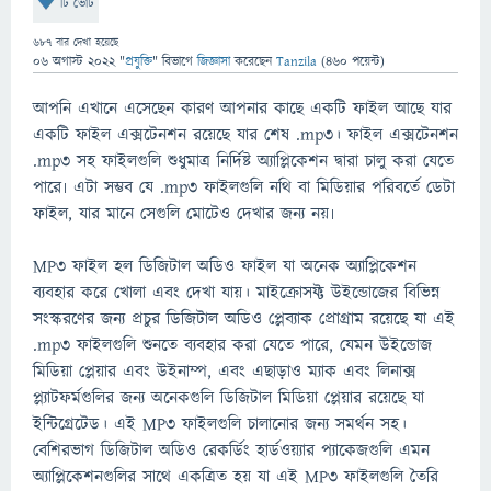
টি ভোট
687
বার দেখা হয়েছে
06 অগাস্ট 2022
"
প্রযুক্তি
" বিভাগে
জিজ্ঞাসা
করেছেন
Tanzila
(
460
পয়েন্ট)
আপনি এখানে এসেছেন কারণ আপনার কাছে একটি ফাইল আছে যার
একটি ফাইল এক্সটেনশন রয়েছে যার শেষ .mp3। ফাইল এক্সটেনশন
.mp3 সহ ফাইলগুলি শুধুমাত্র নির্দিষ্ট অ্যাপ্লিকেশন দ্বারা চালু করা যেতে
পারে৷ এটা সম্ভব যে .mp3 ফাইলগুলি নথি বা মিডিয়ার পরিবর্তে ডেটা
ফাইল, যার মানে সেগুলি মোটেও দেখার জন্য নয়৷
MP3 ফাইল হল ডিজিটাল অডিও ফাইল যা অনেক অ্যাপ্লিকেশন
ব্যবহার করে খোলা এবং দেখা যায়। মাইক্রোসফ্ট উইন্ডোজের বিভিন্ন
সংস্করণের জন্য প্রচুর ডিজিটাল অডিও প্লেব্যাক প্রোগ্রাম রয়েছে যা এই
.mp3 ফাইলগুলি শুনতে ব্যবহার করা যেতে পারে, যেমন উইন্ডোজ
মিডিয়া প্লেয়ার এবং উইনাম্প, এবং এছাড়াও ম্যাক এবং লিনাক্স
প্ল্যাটফর্মগুলির জন্য অনেকগুলি ডিজিটাল মিডিয়া প্লেয়ার রয়েছে যা
ইন্টিগ্রেটেড। এই MP3 ফাইলগুলি চালানোর জন্য সমর্থন সহ।
বেশিরভাগ ডিজিটাল অডিও রেকর্ডিং হার্ডওয়্যার প্যাকেজগুলি এমন
অ্যাপ্লিকেশনগুলির সাথে একত্রিত হয় যা এই MP3 ফাইলগুলি তৈরি