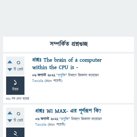
সম্পর্কিত প্রশ্নগুচ্ছ
প্রশ্নঃ The brain of a computer
0
within the CPU is -
টি ভোট
06 অগাস্ট 2022
"
প্রযুক্তি
" বিভাগে
জিজ্ঞাসা
করেছেন
1
Tanzila
(
460
পয়েন্ট)
উত্তর
421
বার দেখা হয়েছে
প্রশ্নঃ WI MAX- এর পূর্ণরূপ কি?
0
06 অগাস্ট 2022
"
প্রযুক্তি
" বিভাগে
জিজ্ঞাসা
করেছেন
টি ভোট
Tanzila
(
460
পয়েন্ট)
2