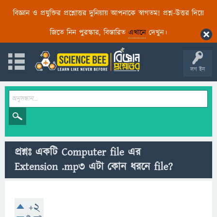
বিজ্ঞান ও প্রযুক্তির প্রশ্নোত্তর দুনিয়ায় আপনাকে স্বাগতম! প্রশ্ন-উত্তর দিয়ে
জিতে নিন পুরস্কার, বিস্তারিত
এখানে
দেখুন।
লগ ইন
প্রশ্নঃ একটি Computer file এর
Extension .mp3 এটা কোন ধরনে file?
+2