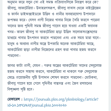
অনুমান করে বলুন তো এই সমস্ত প্রক্রিয়াগুলিকে নিয়ন্ত্রণ করে কে?
জীবাণু, ব্যাকটেরিয়া। উদাহরণস্বরূপ, জীবাণু বাতাস থেকে নাইট্রোজেন
ও কার্বন ডাইঅক্সাইডকে উদ্ভিদ ও প্রানীর ব্যবহারযোগ্য উপাদানে
রূপান্তর করে। যেসব প্রাণী নিজের খাবার নিজে তৈরি করতে পারেনা
তাদের জন্য পৃথিবী সমস্ত জীবাণু গায়েব হয়ে যাওয়া একটি ভয়ানক
খবর। কারণ জীবাণু বা ব্যাকটেরিয়া ছাড়া উদ্ভিদ সালোকসংশ্লেষণের
মাধ্যমে খাবার উৎপাদন করতে পারবেনা এবং এক সময় মারা যাবে।
মানুষ ও অন্যান্য প্রাণীর অন্ত্রে উপকারি অনেক ব্যাকটেরিয়া আছে,
ব্যাকটেরিয়া ছাড়া প্রাণীরা নিজেদের গ্রহণ করা খাবার হজম করতে
পারবেনা।
জাবর কাটা প্রাণী, যেমন : গরুর অন্ত্রের ব্যাকটেরিয়া তাদের সেলুলোজ
হজম করতে সাহায্য করতে, ব্যাকটেরিয়া না থাকলে গরু সেলুলোজ
ভেঙে প্রয়োজনীয় পুষ্টি উপাদান শোষণ করতে পারবেনা। মোটকথা,
জীবাণু গায়েব হয়ে গেলে পৃথিবীর বাস্তুতন্ত্র এবং জৈব রসায়নের
বিশৃঙ্খলা সৃষ্টি হবে।
রেফারেন্স :
https://journals.plos.org/plosbiology/article?
id=10.1371%2Fjournal.pbio.1002020