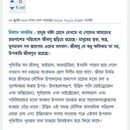
0
টি ভোট
03 জুলাই 2022
উত্তর প্রদান
করেছেন
Nishat Tasnim
(
7,950
পয়েন্ট)
নিশাত তাসনিম :
মানুষ খালি চোখে দেখতে না পেলেও আমাদের
চারপাশের পরিবেশে জীবাণু ছড়িয়ে রয়েছে। মানুষের ত্বক, অন্ত্র,
মুখমন্ডল সব জায়গায় এদের বসবাস। জীবাণু যে শুধু ক্ষতিকর তা নয়,
উপকারি জীবাণুও রয়েছে।
পৃথিবীর সব জীবাণু, ভাইরাস, ব্যাকটেরিয়া, ইত্যাদি গায়েব হয়ে গেলে
প্রথমত সব ধরনের সংক্রমক রোগ বিলীন হয়ে যাবে। জীবন নির্ভর
করে জীবনের মৌলিক উপাদানের ক্রমাগত চক্রের মতো চলা ও
পুনর্ব্যবহার করার উপর। উদাহরণস্বরূপ, উদ্ভিদ পানি (হাইড্রোজেন
এবং অক্সিজেন), সূর্যালোক এবং নাইট্রোজেন, ফসফরাস এবং
পটাসিয়ামের মতো অন্যান্য উপাদান ব্যবহার করে সালোকসংশ্লেষণের
মাধ্যমে বেঁচে থাকে। উদ্ভিদ এই সমস্ত মৌলিক রাসায়নিক পরিবেশ
থেকে নেয় এবং উদ্ভিদজাত খাবার খাওয়ার পরে এইসব উপাদান
পৃথিবীতে পুনরায় নানা মাধ্যমে রিসাইকল হয়ে ফিরে আসে।