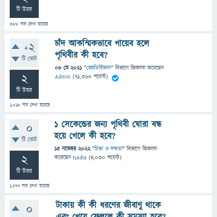
টি উত্তর
388
বার দেখা হয়েছে
চাঁদ আকস্মিকভাবে গায়েব হলে
+2
পৃথিবীর কী হবে?
টি ভোট
08 মে 2021
"
জ্যোতির্বিজ্ঞান
" বিভাগে
জিজ্ঞাসা
করেছেন
2
Admin
(
71,360
পয়েন্ট)
টি উত্তর
1,018
বার দেখা হয়েছে
১ সেকেন্ডের জন্য পৃথিবী ঘোরা বন্ধ
0
হয়ে গেলে কী হবে?
টি ভোট
15 নভেম্বর 2022
"
চিন্তা ও দক্ষতা
" বিভাগে
জিজ্ঞাসা
2
করেছেন
Nadia
(
4,030
পয়েন্ট)
টি উত্তর
1,277
বার দেখা হয়েছে
টাকায় কী কী ধরণের জীবাণু থাকে
0