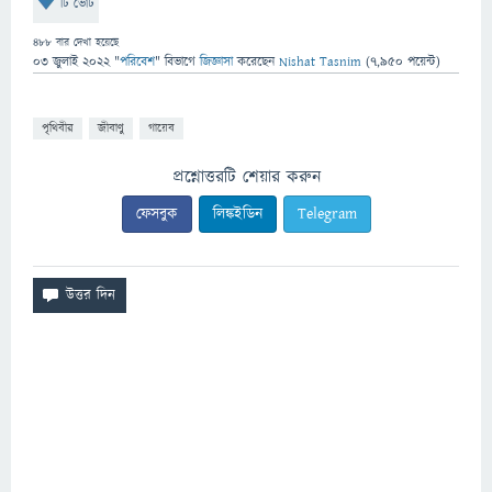
টি ভোট
488
বার দেখা হয়েছে
03 জুলাই 2022
"
পরিবেশ
" বিভাগে
জিজ্ঞাসা
করেছেন
Nishat Tasnim
(
7,950
পয়েন্ট)
পৃথিবীর
জীবাণু
গায়েব
প্রশ্নোত্তরটি শেয়ার করুন
ফেসবুক
লিঙ্কইডিন
Telegram