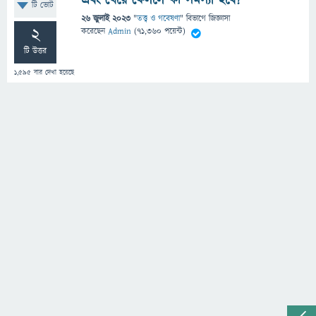
এবং খেয়ে ফেললে কী সমস্যা হবে?
টি ভোট
26 জুলাই 2023
"
তত্ত্ব ও গবেষণা
" বিভাগে
জিজ্ঞাসা
2
করেছেন
Admin
(
71,360
পয়েন্ট)
টি উত্তর
1,595
বার দেখা হয়েছে