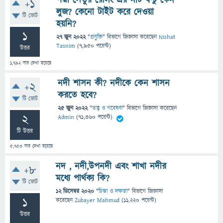
পদ্মা সেতুর রেলিং এর নাট বল্টু কেন
+1
লুজ? কেনো টাইট করে দেওয়া
টি ভোট
হয়নি?
1
27 জুন 2022
"
প্রযুক্তি
" বিভাগে
জিজ্ঞাসা
করেছেন
Nishat
Tasnim
(
7,950
পয়েন্ট)
উত্তর
1,792
বার দেখা হয়েছে
নদী শাসন কী? নদীকে কেন শাসন
+2
করতে হবে?
টি ভোট
25 জুন 2022
"
তত্ত্ব ও গবেষণা
" বিভাগে
জিজ্ঞাসা
করেছেন
2
Admin
(
71,360
পয়েন্ট)
টি উত্তর
5,753
বার দেখা হয়েছে
নদ , নদী,উপনদী এবং শাখা নদীর
+8
মধ্যে পার্থক্য কি?
টি ভোট
12 ডিসেম্বর 2020
"
চিন্তা ও দক্ষতা
" বিভাগে
জিজ্ঞাসা
1
করেছেন
Zubayer Mahmud
(
11,220
পয়েন্ট)
উত্তর