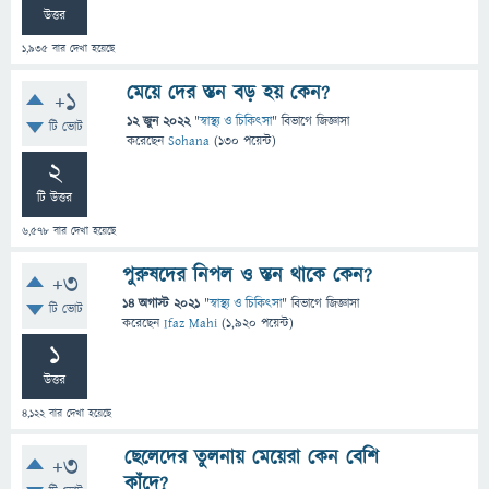
উত্তর
1,935
বার দেখা হয়েছে
মেয়ে দের স্তন বড় হয় কেন?
+1
12 জুন 2022
"
স্বাস্থ্য ও চিকিৎসা
" বিভাগে
জিজ্ঞাসা
টি ভোট
করেছেন
Sohana
(
130
পয়েন্ট)
2
টি উত্তর
6,578
বার দেখা হয়েছে
পুরুষদের নিপল ও স্তন থাকে কেন?
+3
14 অগাস্ট 2021
"
স্বাস্থ্য ও চিকিৎসা
" বিভাগে
জিজ্ঞাসা
টি ভোট
করেছেন
Ifaz Mahi
(
1,920
পয়েন্ট)
1
উত্তর
4,122
বার দেখা হয়েছে
ছেলেদের তুলনায় মেয়েরা কেন বেশি
+3
কাঁদে?