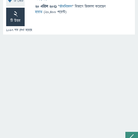
টি ভোট
20 এপ্রিল 2021
"
জীববিজ্ঞান
" বিভাগে
জিজ্ঞাসা
করেছেন
2
হায়াত
(
20,400
পয়েন্ট)
টি উত্তর
1,097
বার দেখা হয়েছে