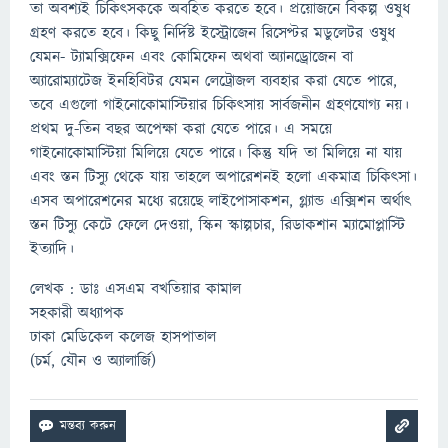
তা অবশ্যই চিকিৎসককে অবহিত করতে হবে। প্রয়োজনে বিকল্প ওষুধ
গ্রহণ করতে হবে। কিছু নির্দিষ্ট ইস্ট্রোজেন রিসেপ্টর মডুলেটর ওষুধ
যেমন- ট্যামক্সিফেন এবং কোমিফেন অথবা অ্যানড্রোজেন বা
অ্যারোম্যাটেজ ইনহিবিটর যেমন লেট্রোজল ব্যবহার করা যেতে পারে,
তবে এগুলো গাইনোকোমাস্টিয়ার চিকিৎসায় সার্বজনীন গ্রহণযোগ্য নয়।
প্রথম দু-তিন বছর অপেক্ষা করা যেতে পারে। এ সময়ে
গাইনোকোমাস্টিয়া মিলিয়ে যেতে পারে। কিন্তু যদি তা মিলিয়ে না যায়
এবং স্তন টিস্যু থেকে যায় তাহলে অপারেশনই হলো একমাত্র চিকিৎসা।
এসব অপারেশনের মধ্যে রয়েছে লাইপোসাকশন, গ্ল্যান্ড এক্সিশন অর্থাৎ
স্তন টিস্যু কেটে ফেলে দেওয়া, স্কিন স্কাল্পচার, রিডাকশান ম্যামোপ্লাস্টি
ইত্যাদি।
লেখক : ডাঃ এসএম বখতিয়ার কামাল
সহকারী অধ্যাপক
ঢাকা মেডিকেল কলেজ হাসপাতাল
(চর্ম, যৌন ও অ্যালার্জি)