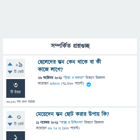
সম্পর্কিত প্রশ্নগুচ্ছ
ছেলেদের স্তন কেন থাকে বা কী
+9
কাজে লাগে?
টি ভোট
26 অক্টোবর 2021
"
চিন্তা ও দক্ষতা
" বিভাগে
জিজ্ঞাসা
3
করেছেন
Admin
(
71,360
পয়েন্ট)
টি উত্তর
39,622
বার দেখা হয়েছে
মেয়েদেন স্তন ছোট করার উপায় কি?
0
11 নভেম্বর 2021
"
স্বাস্থ্য ও চিকিৎসা
" বিভাগে
জিজ্ঞাসা
টি ভোট
করেছেন
Ha Sa N
(
120
পয়েন্ট)
1