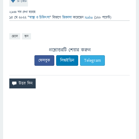
টি ভোট
2,944
বার দেখা হয়েছে
15 মে 2022
"
স্বাস্থ্য ও চিকিৎসা
" বিভাগে
জিজ্ঞাসা
করেছেন
Naba
(
120
পয়েন্ট)
ছেলে
স্তন
প্রশ্নোত্তরটি শেয়ার করুন
ফেসবুক
লিঙ্কইডিন
Telegram