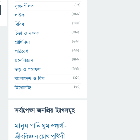
(81)
সৃজনশীলতা
(388)
লাইফ
(749)
বিবিধ
(385)
চিন্তা ও দক্ষতা
(620)
প্রাণিবিদ্যা
(225)
পরিবেশ
(488)
মনোবিজ্ঞান
(669)
তত্ত্ব ও গবেষণা
(112)
বাংলাদেশ ও বিশ্ব
(62)
মিথোলজি
সর্বাপেক্ষা জনপ্রিয় ট্যাগসমূহ
মানুষ
পানি
ঘুম
পদার্থ
-
জীববিজ্ঞান
চোখ
পৃথিবী