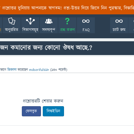
তির প্রশ্নোত্তর দুনিয়ায় আপনাকে স্বাগতম! প্রশ্ন-উত্তর দিয়ে জিতে নিন পুরস্কার, বিস্ত
!
অনুত্তরিত
বিভাগসমূহ
সদস্যবৃন্দ
প্রশ্ন করুন
FAQ
চ্যাট রুম
জন কমানোর জন্য কোনো ঔষধ আছে.?
িভাগে
জিজ্ঞাসা
করেছেন
mdsoriful618
(
130
পয়েন্ট)
প্রশ্নোত্তরটি শেয়ার করুন
ফেসবুক
লিঙ্কইডিন