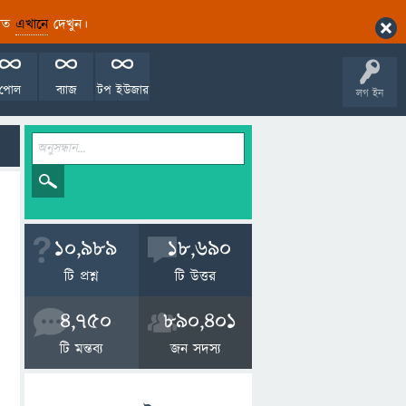
ারিত
এখানে
দেখুন।
পোল
ব্যাজ
টপ ইউজার
লগ ইন
10,989
18,690
টি প্রশ্ন
টি উত্তর
4,750
890,401
টি মন্তব্য
জন সদস্য