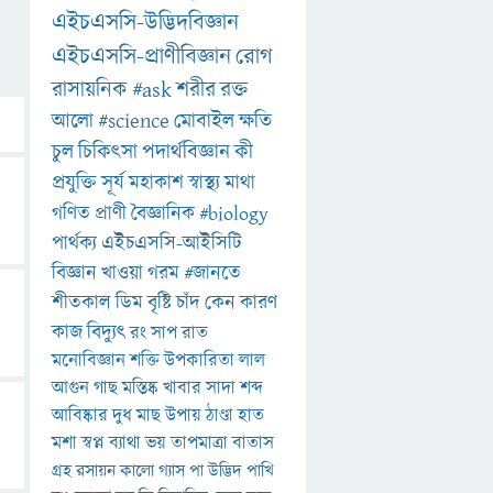
এইচএসসি-উদ্ভিদবিজ্ঞান
এইচএসসি-প্রাণীবিজ্ঞান
রোগ
রাসায়নিক
#ask
শরীর
রক্ত
আলো
#science
মোবাইল
ক্ষতি
চুল
চিকিৎসা
পদার্থবিজ্ঞান
কী
প্রযুক্তি
সূর্য
মহাকাশ
স্বাস্থ্য
মাথা
গণিত
প্রাণী
বৈজ্ঞানিক
#biology
পার্থক্য
এইচএসসি-আইসিটি
বিজ্ঞান
খাওয়া
গরম
#জানতে
শীতকাল
ডিম
বৃষ্টি
চাঁদ
কেন
কারণ
কাজ
বিদ্যুৎ
রং
সাপ
রাত
মনোবিজ্ঞান
শক্তি
উপকারিতা
লাল
আগুন
গাছ
মস্তিষ্ক
খাবার
সাদা
শব্দ
আবিষ্কার
দুধ
মাছ
উপায়
ঠাণ্ডা
হাত
মশা
স্বপ্ন
ব্যাথা
ভয়
তাপমাত্রা
বাতাস
গ্রহ
রসায়ন
কালো
গ্যাস
পা
উদ্ভিদ
পাখি