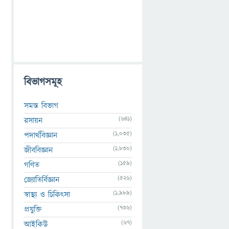
বিভাগসমূহ
সমস্ত বিভাগ
(641)
রসায়ন
(1,035)
পদার্থবিজ্ঞান
(1,830)
জীববিজ্ঞান
(159)
গণিত
(526)
জ্যোতির্বিজ্ঞান
(1,989)
স্বাস্থ্য ও চিকিৎসা
(736)
প্রযুক্তি
(67)
আইকিউ