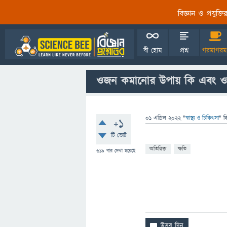
বিজ্ঞান ও প্রযুক্
বী হোম
প্রশ্ন
গরমাগরম
ওজন কমানোর উপায় কি এবং ও
01 এপ্রিল 2022
"
স্বাস্থ্য ও চিকিৎসা
" ব
+1
টি ভোট
অতিরিক্ত
ক্ষতি
619
বার দেখা হয়েছে