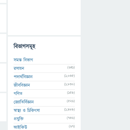
বিভাগসমূহ
সমস্ত বিভাগ
(641)
রসায়ন
(1,035)
পদার্থবিজ্ঞান
(1,830)
জীববিজ্ঞান
(159)
গণিত
(526)
জ্যোতির্বিজ্ঞান
(1,989)
স্বাস্থ্য ও চিকিৎসা
(736)
প্রযুক্তি
(67)
আইকিউ