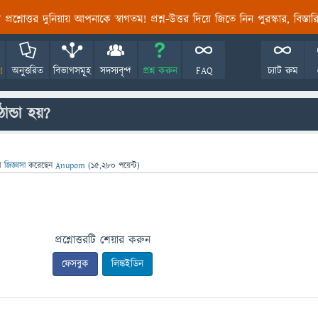
তির প্রশ্নোত্তর দুনিয়ায় আপনাকে স্বাগতম! প্রশ্ন-উত্তর দিয়ে জিতে নিন পুরস্কার, বিস্ত
!
অনুত্তরিত
বিভাগসমূহ
সদস্যবৃন্দ
প্রশ্ন করুন
FAQ
চ্যাট রুম
ান্ডা হয়?
ে
জিজ্ঞাসা
করেছেন
Anupom
(
15,280
পয়েন্ট)
প্রশ্নোত্তরটি শেয়ার করুন
ফেসবুক
লিঙ্কইডিন