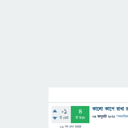
কালো কাপে রাখা চা
+1
4
09 জানুয়ারি 2022
"
পদার্থবিজ্
টি ভোট
টি উত্তর
811
বার দেখা হয়েছে