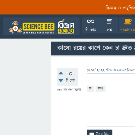
বিজ্ঞান ও প্রযুক্
বী হোম
প্রশ্ন
গরমাগরম
কালো রঙের কাপে কেন চা দ্রুত ঠ
14 মার্চ 2022
"
চিন্তা ও দক্ষতা
" বিভাগ
0
টি ভোট
চা
কাপ
840
বার দেখা হয়েছে