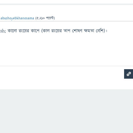
ন
abushoyebkhanosama
(
5,210
পয়েন্ট)
&ndash; কালো রংয়ের কাপে (কাল রংয়ের তাপ শোষণ ক্ষমতা বেশি)।