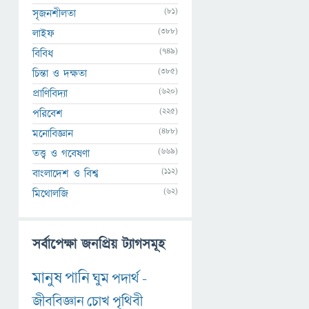
(81)
সৃজনশীলতা
(388)
লাইফ
(749)
বিবিধ
(385)
চিন্তা ও দক্ষতা
(620)
প্রাণিবিদ্যা
(225)
পরিবেশ
(488)
মনোবিজ্ঞান
(669)
তত্ত্ব ও গবেষণা
(112)
বাংলাদেশ ও বিশ্ব
(62)
মিথোলজি
সর্বাপেক্ষা জনপ্রিয় ট্যাগসমূহ
মানুষ
পানি
ঘুম
পদার্থ
-
জীববিজ্ঞান
চোখ
পৃথিবী