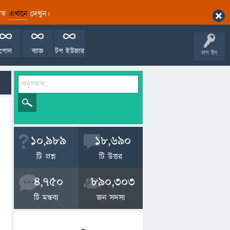
ারিত
এখানে
দেখুন।
পোল
ব্যাজ
টপ ইউজার
লগ ইন
10,989
18,690
টি প্রশ্ন
টি উত্তর
4,750
890,303
টি মন্তব্য
জন সদস্য