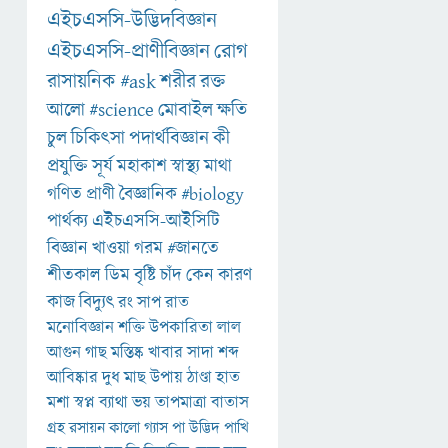
এইচএসসি-উদ্ভিদবিজ্ঞান
এইচএসসি-প্রাণীবিজ্ঞান
রোগ
রাসায়নিক
#ask
শরীর
রক্ত
আলো
#science
মোবাইল
ক্ষতি
চুল
চিকিৎসা
পদার্থবিজ্ঞান
কী
প্রযুক্তি
সূর্য
মহাকাশ
স্বাস্থ্য
মাথা
গণিত
প্রাণী
বৈজ্ঞানিক
#biology
পার্থক্য
এইচএসসি-আইসিটি
বিজ্ঞান
খাওয়া
গরম
#জানতে
শীতকাল
ডিম
বৃষ্টি
চাঁদ
কেন
কারণ
কাজ
বিদ্যুৎ
রং
সাপ
রাত
মনোবিজ্ঞান
শক্তি
উপকারিতা
লাল
আগুন
গাছ
মস্তিষ্ক
খাবার
সাদা
শব্দ
আবিষ্কার
দুধ
মাছ
উপায়
ঠাণ্ডা
হাত
মশা
স্বপ্ন
ব্যাথা
ভয়
তাপমাত্রা
বাতাস
গ্রহ
রসায়ন
কালো
গ্যাস
পা
উদ্ভিদ
পাখি