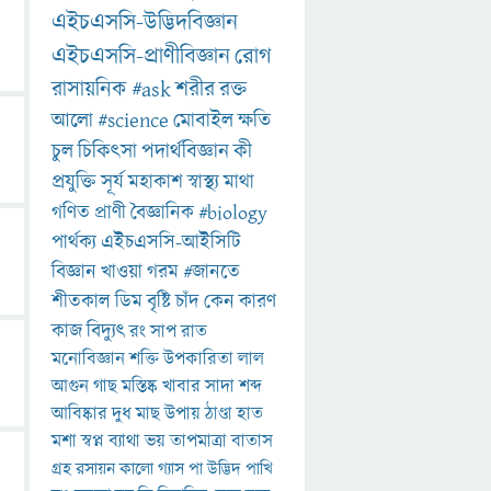
এইচএসসি-উদ্ভিদবিজ্ঞান
এইচএসসি-প্রাণীবিজ্ঞান
রোগ
রাসায়নিক
#ask
শরীর
রক্ত
আলো
#science
মোবাইল
ক্ষতি
চুল
চিকিৎসা
পদার্থবিজ্ঞান
কী
প্রযুক্তি
সূর্য
মহাকাশ
স্বাস্থ্য
মাথা
গণিত
প্রাণী
বৈজ্ঞানিক
#biology
পার্থক্য
এইচএসসি-আইসিটি
বিজ্ঞান
খাওয়া
গরম
#জানতে
শীতকাল
ডিম
বৃষ্টি
চাঁদ
কেন
কারণ
কাজ
বিদ্যুৎ
রং
সাপ
রাত
মনোবিজ্ঞান
শক্তি
উপকারিতা
লাল
আগুন
গাছ
মস্তিষ্ক
খাবার
সাদা
শব্দ
আবিষ্কার
দুধ
মাছ
উপায়
ঠাণ্ডা
হাত
মশা
স্বপ্ন
ব্যাথা
ভয়
তাপমাত্রা
বাতাস
গ্রহ
রসায়ন
কালো
গ্যাস
পা
উদ্ভিদ
পাখি