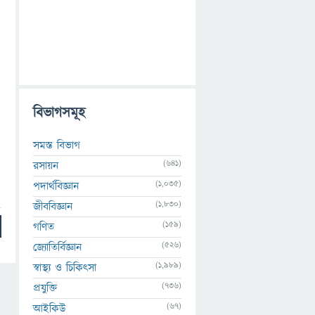
বিভাগসমূহ
সমস্ত বিভাগ
(641)
রসায়ন
(1,035)
পদার্থবিজ্ঞান
(1,830)
জীববিজ্ঞান
(159)
গণিত
(526)
জ্যোতির্বিজ্ঞান
(1,989)
স্বাস্থ্য ও চিকিৎসা
(736)
প্রযুক্তি
(67)
আইকিউ