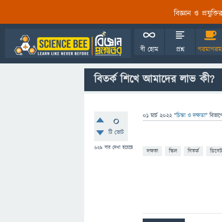
বিজ্ঞান ও প্রযুক্
বী হোম
প্রশ্ন
গরমাগরম
বিতর্ক শিখে আমাদের লাভ কী?
01 মার্চ 2022
"
চিন্তা ও দক্ষতা
" বিভাগ
0
টি ভোট
629
বার দেখা হয়েছে
দক্ষতা
স্কিল
বিতর্ক
ডিবেট