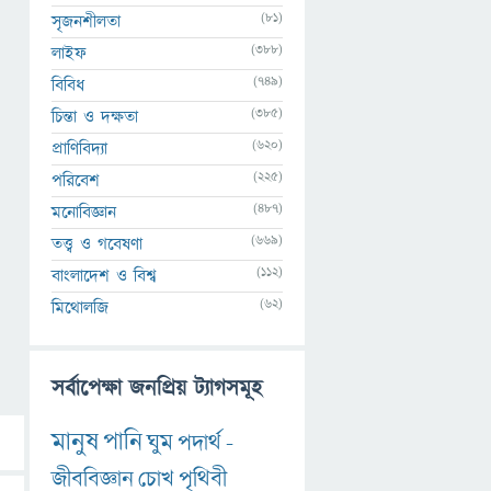
(81)
সৃজনশীলতা
(388)
লাইফ
(749)
বিবিধ
(385)
চিন্তা ও দক্ষতা
(620)
প্রাণিবিদ্যা
(225)
পরিবেশ
(487)
মনোবিজ্ঞান
(669)
তত্ত্ব ও গবেষণা
(112)
বাংলাদেশ ও বিশ্ব
(62)
মিথোলজি
সর্বাপেক্ষা জনপ্রিয় ট্যাগসমূহ
মানুষ
পানি
ঘুম
পদার্থ
-
জীববিজ্ঞান
চোখ
পৃথিবী