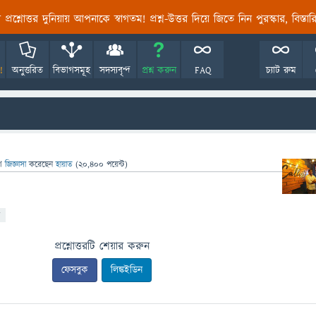
তির প্রশ্নোত্তর দুনিয়ায় আপনাকে স্বাগতম! প্রশ্ন-উত্তর দিয়ে জিতে নিন পুরস্কার, বিস্ত
!
অনুত্তরিত
বিভাগসমূহ
সদস্যবৃন্দ
প্রশ্ন করুন
FAQ
চ্যাট রুম
ে
জিজ্ঞাসা
করেছেন
হায়াত
(
20,400
পয়েন্ট)
প্রশ্নোত্তরটি শেয়ার করুন
ফেসবুক
লিঙ্কইডিন