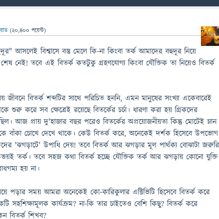
ায়াত
(
20,400
পয়েন্ট)
 বহুদূর" আসলেই বিশ্বাসে বস্তু মেলে কি-না কিংবা তর্ক আমাদের বহুদূর নিয়ে
র শেষ নেই! তবে এই বিতর্ক কতটুকু গ্রহণযোগ্য কিংবা যৌক্তিক তা নিয়েও বিতর্ক
যালয় জীবনে বিতর্ক শব্দটির সাথে পরিচিত হননি, এমন মানুষের সংখ্যা একেবারেই
 শুরু করে সব ক্ষেত্রেই রয়েছে বিতর্কের চর্চা। ধারণা করা হয় গ্রিকদের
েছিল। আজ প্রায় দু'হাজার বছর পরেও বিতর্কের অপ্রয়োজনীয়তা কিন্তু মোটেই ম্লান
কে বাঁকা চোখে দেখে থাকে। কেউ বিতর্ক করে, অনেকেই দর্শক হিসেবে উপভোগ
দের 'ঝগড়াটে' উপাধি দেয়! তবে বিতর্ক আর ঝগড়ার মূল পার্থক্য বোঝাটা জরুর
ভয়ই তর্ক। তবে সহজ কথা বিতর্ক হচ্ছে যৌক্তিক তর্ক আর ঝগড়ায় কোনো যুক্তি
োধগম্য হয় না।
্যালয়ে পড়ার সময় আমরা অনেকেই কো-কারিকুলার এক্টিভিটি হিসেবে বিতর্ক করে
টি সহশিক্ষামূলক কার্যক্রম? না-কি তার চাইতেও বেশি কিছু? বিতর্ক করে
ন বিতর্ক শিখব?