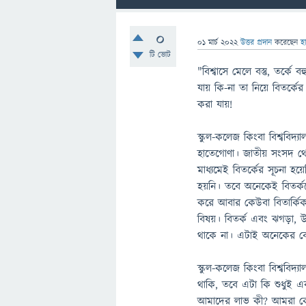
0
01 মার্চ 2022
উত্তর প্রদান
করেছেন
হ
টি ভোট
"বিশ্বাসে মেলে বস্তু, তর্কে
যায় কি-না তা নিয়ে বিতর্কে
করা যায়!
স্কুল-কলেজ কিংবা বিশ্ববিদ্
হাতেগোণা। জাতীয় সংসদ থেকে
মাধ্যমেই বিতর্কের সূচনা হয়
হয়নি। তবে অনেকেই বিতর্ক
করে আবার কেউবা বিতার্কিক
বিষয়। বিতর্ক এবং ঝগড়া, উ
থাকে না। এটাই অনেকের ব
স্কুল-কলেজ কিংবা বিশ্ববিদ
থাকি, তবে এটা কি শুধুই এক
আমাদের লাভ কী? আমরা কে