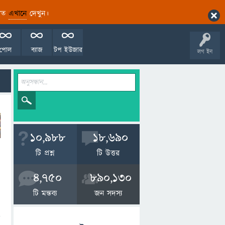
ারিত
এখানে
দেখুন।
পোল
ব্যাজ
টপ ইউজার
লগ ইন
10,988
18,690
টি প্রশ্ন
টি উত্তর
4,750
890,130
টি মন্তব্য
জন সদস্য