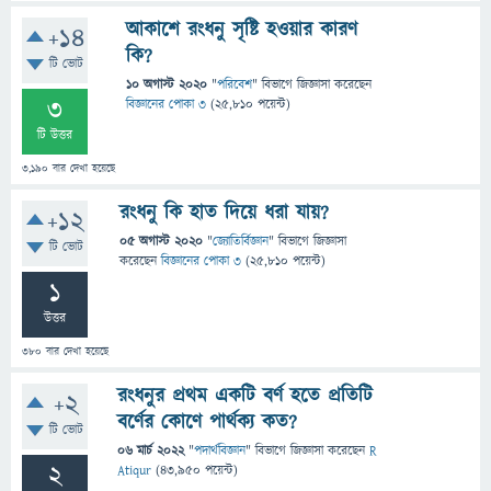
আকাশে রংধনু সৃষ্টি হওয়ার কারণ
+14
কি?
টি ভোট
10 অগাস্ট 2020
"
পরিবেশ
" বিভাগে
জিজ্ঞাসা
করেছেন
3
বিজ্ঞানের পোকা ৩
(
25,810
পয়েন্ট)
টি উত্তর
3,190
বার দেখা হয়েছে
রংধনু কি হাত দিয়ে ধরা যায়?
+12
05 অগাস্ট 2020
"
জ্যোতির্বিজ্ঞান
" বিভাগে
জিজ্ঞাসা
টি ভোট
করেছেন
বিজ্ঞানের পোকা ৩
(
25,810
পয়েন্ট)
1
উত্তর
380
বার দেখা হয়েছে
রংধনুর প্রথম একটি বর্ণ হতে প্রতিটি
+2
বর্ণের কোণে পার্থক্য কত?
টি ভোট
06 মার্চ 2022
"
পদার্থবিজ্ঞান
" বিভাগে
জিজ্ঞাসা
করেছেন
R
2
Atiqur
(
43,950
পয়েন্ট)