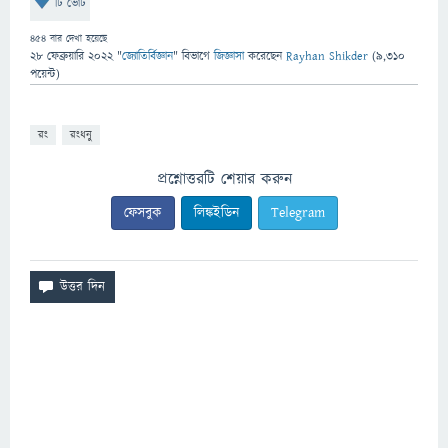
টি ভোট
454
বার দেখা হয়েছে
28 ফেব্রুয়ারি 2022
"
জ্যোতির্বিজ্ঞান
" বিভাগে
জিজ্ঞাসা
করেছেন
Rayhan Shikder
(
9,310
পয়েন্ট)
রং
রংধনু
প্রশ্নোত্তরটি শেয়ার করুন
ফেসবুক
লিঙ্কইডিন
Telegram