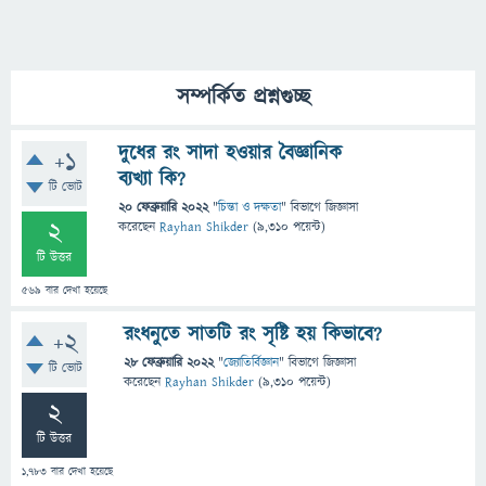
সম্পর্কিত প্রশ্নগুচ্ছ
দুধের রং সাদা হওয়ার বৈজ্ঞানিক
+1
ব্যখ্যা কি?
টি ভোট
20 ফেব্রুয়ারি 2022
"
চিন্তা ও দক্ষতা
" বিভাগে
জিজ্ঞাসা
2
করেছেন
Rayhan Shikder
(
9,310
পয়েন্ট)
টি উত্তর
569
বার দেখা হয়েছে
রংধনুতে সাতটি রং সৃষ্টি হয় কিভাবে?
+2
28 ফেব্রুয়ারি 2022
"
জ্যোতির্বিজ্ঞান
" বিভাগে
জিজ্ঞাসা
টি ভোট
করেছেন
Rayhan Shikder
(
9,310
পয়েন্ট)
2
টি উত্তর
1,783
বার দেখা হয়েছে