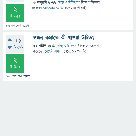
08 জানুয়ারি 2022
"
স্বাস্থ্য ও চিকিৎসা
" বিভাগে
জিজ্ঞাসা
2
করেছেন
Subrata Saha
(
15,210
পয়েন্ট)
টি উত্তর
411
বার দেখা হয়েছে
ওজন কমাতে কী খাওয়া উচিত?
+1
30 এপ্রিল 2021
"
স্বাস্থ্য ও চিকিৎসা
" বিভাগে
জিজ্ঞাসা
টি ভোট
করেছেন
মেহেদী হাসান
(
141,860
পয়েন্ট)
2
টি উত্তর
680
বার দেখা হয়েছে