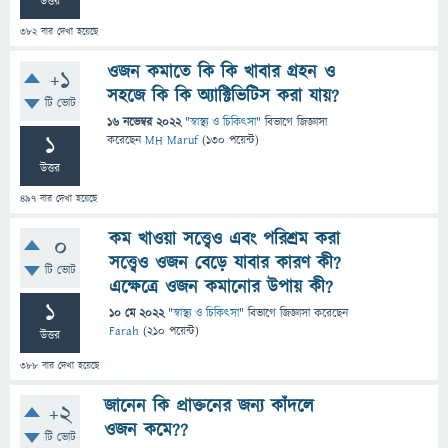
উত্তর
382
বার দেখা হয়েছে
ওজন কমাতে কি কি খাবার গ্রহন ও
+1
সহজে কি কি অ্যাক্টিভিটিস করা যায়?
টি ভোট
16 নভেম্বর 2022
"
স্বাস্থ্য ও চিকিৎসা
" বিভাগে
জিজ্ঞাসা
1
করেছেন
MH Maruf
(
130
পয়েন্ট)
উত্তর
497
বার দেখা হয়েছে
কম খাওয়া সত্ত্বেও এবং পরিশ্রম করা
0
সত্ত্বেও ওজন বেড়ে যাবার কারণ কী?
টি ভোট
এক্ষেত্রে ওজন কমানোর উপায় কী?
1
10 মে 2022
"
স্বাস্থ্য ও চিকিৎসা
" বিভাগে
জিজ্ঞাসা
করেছেন
Farah
(
210
পয়েন্ট)
উত্তর
388
বার দেখা হয়েছে
জানেন কি প্রাক্তনের জন‍্য কাঁদলে
+2
ওজন কমে??
টি ভোট