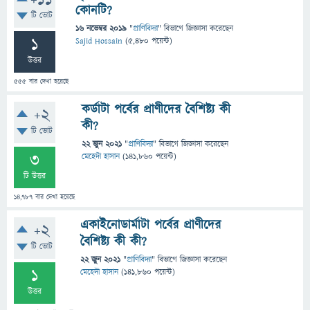
+11
কোনটি?
টি ভোট
16 নভেম্বর 2019
"
প্রাণিবিদ্যা
" বিভাগে
জিজ্ঞাসা
করেছেন
1
Sajid Hossain
(
5,480
পয়েন্ট)
উত্তর
555
বার দেখা হয়েছে
কর্ডাটা পর্বের প্রাণীদের বৈশিষ্ট্য কী
+2
কী?
টি ভোট
22 জুন 2021
"
প্রাণিবিদ্যা
" বিভাগে
জিজ্ঞাসা
করেছেন
3
মেহেদী হাসান
(
141,860
পয়েন্ট)
টি উত্তর
14,787
বার দেখা হয়েছে
একাইনোডার্মাটা পর্বের প্রাণীদের
+2
বৈশিষ্ট্য কী কী?
টি ভোট
22 জুন 2021
"
প্রাণিবিদ্যা
" বিভাগে
জিজ্ঞাসা
করেছেন
1
মেহেদী হাসান
(
141,860
পয়েন্ট)
উত্তর