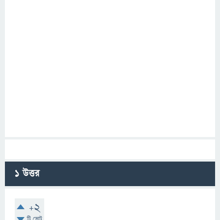
1
উত্তর
+2
টি ভোট