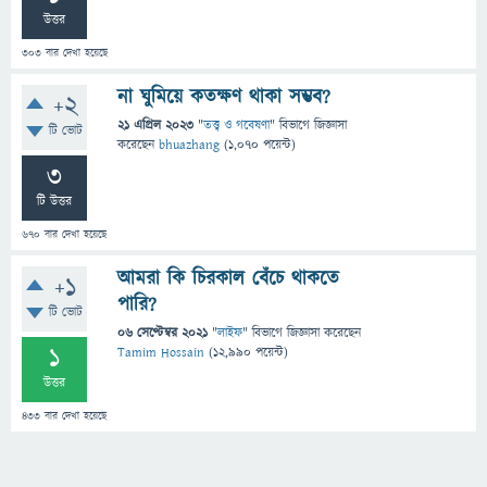
উত্তর
303
বার দেখা হয়েছে
না ঘুমিয়ে কতক্ষণ থাকা সম্ভব?
+2
21 এপ্রিল 2023
"
তত্ত্ব ও গবেষণা
" বিভাগে
জিজ্ঞাসা
টি ভোট
করেছেন
bhuazhang
(
1,070
পয়েন্ট)
3
টি উত্তর
670
বার দেখা হয়েছে
আমরা কি চিরকাল বেঁচে থাকতে
+1
পারি?
টি ভোট
06 সেপ্টেম্বর 2021
"
লাইফ
" বিভাগে
জিজ্ঞাসা
করেছেন
1
Tamim Hossain
(
12,990
পয়েন্ট)
উত্তর
433
বার দেখা হয়েছে