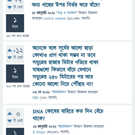
+7
অন্য গাছের উপর নির্ভর করে বাঁচে?
টি ভোট
18 জানুয়ারি 2021
"
তত্ত্ব ও গবেষণা
" বিভাগে
জিজ্ঞাসা
1
করেছেন
noshin mahee
(
110,340
পয়েন্ট)
উত্তর
747
বার দেখা হয়েছে
অনেকে বলে সূর্যের আলো ছাড়া
+12
কোথাও প্রাণ থাকা সম্ভব না তবে
টি ভোট
সমুদ্রের হাজার মিটার গভিরে থাকা
1
মাছগুলো কিভাবে বাঁচে যেখানে
সমুদ্রের ২৫০ মিটারের পর আর
উত্তর
কোনো আলো নিচে পৌঁছায় না?
789
বার দেখা হয়েছে
03 মে 2020
"
জীববিজ্ঞান
" বিভাগে
জিজ্ঞাসা
করেছেন
MRI
(
220
পয়েন্ট)
DNA কোষের বাহিরে কত দিন বেঁচে
0
থাকে?
টি ভোট
16 জানুয়ারি 2022
"
জীববিজ্ঞান
" বিভাগে
জিজ্ঞাসা
করেছেন
1
R Atiqur
(
43,950
পয়েন্ট)