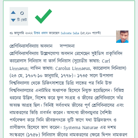
0
টি ভোট
31 জানুয়ারি 2022
উত্তর প্রদান
করেছেন
Subrata Saha
(
15,210
পয়েন্ট)
শ্রেণিবিন্যাসবিদ্যায় অবদান সম্পাদনা
শ্রেণিবিন্যাসবিদ্যায় উল্লেখযোগ্য অবদান রেখেছেন সুইডিস প্রকৃতিবিদ
ক‍্যারোলাস লিনিয়াস বা কার্ল লিনিয়াস (সুয়েডীয় ভাষায়: Carl
Linnaeus; লাতিন ভাষায়: Carolus Linnaeus, ক্যারোলাস লিনিয়াস)
(২৩ মে, ১৭০৭-১০ জানুয়ারি, ১৭৭৮)। ১৭৩৫ সালে উপসালা
বিশ্ববিদ্যালয় থেকে চিকিৎসাশাস্ত্রে ডিগ্রি লাভের পর তিনি উক্ত
বিশ্ববিদ্যালয়ের এনাটমির অধ্যাপক হিসেবে নিযুক্ত হয়েছিলেন। বিভিন্ন
ধরনের উদ্ভিদ, বিশেষ করে ফুল সংগ্রহ ও জীবের শ্রেণিবিন্যাসে তাঁর
অত্যন্ত আগ্রহ ছিল। তিনিই সর্বপ্রথম জীবের পূর্ণ শ্রেণিবিন্যাসের এবং
নামকরণের ভিত্তি প্রবর্তন করেন। অসংখ্য জীবনমুনার বৈশিষ্ট্য
পর্যবেক্ষণ করে তিনি জীবজগৎকে দুটি ভাগে যথা উদ্ভিদজগৎ ও
প্রাণীজগৎ হিসেবে ভাগ করেন। Systema Naturae এর দশম
সংস্করণে (১৭৫৮) লিনিয়াস জীবের নামকরণের ক্ষেত্রে দ্বিপদ নামকরণ