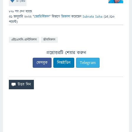
টি ভোট
876
বার দেখা হয়েছে
31 জানুয়ারি 2022
"
জ্যোতির্বিজ্ঞান
" বিভাগে
জিজ্ঞাসা
করেছেন
Subrata Saha
(
15,210
পয়েন্ট)
এইচএসসি-প্রাণীবিজ্ঞান
জীববিজ্ঞান
প্রশ্নোত্তরটি শেয়ার করুন
ফেসবুক
লিঙ্কইডিন
Telegram