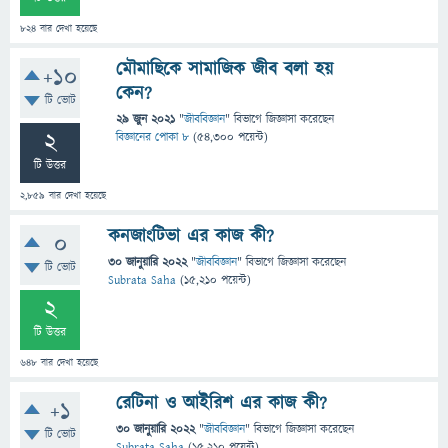
824
বার দেখা হয়েছে
মৌমাছিকে সামাজিক জীব বলা হয়
+10
কেন?
টি ভোট
29 জুন 2021
"
জীববিজ্ঞান
" বিভাগে
জিজ্ঞাসা
করেছেন
2
বিজ্ঞানের পোকা ৮
(
54,300
পয়েন্ট)
টি উত্তর
2,859
বার দেখা হয়েছে
কনজাংটিভা এর কাজ কী?
0
30 জানুয়ারি 2022
"
জীববিজ্ঞান
" বিভাগে
জিজ্ঞাসা
করেছেন
টি ভোট
Subrata Saha
(
15,210
পয়েন্ট)
2
টি উত্তর
648
বার দেখা হয়েছে
রেটিনা ও আইরিশ এর কাজ কী?
+1
30 জানুয়ারি 2022
"
জীববিজ্ঞান
" বিভাগে
জিজ্ঞাসা
করেছেন
টি ভোট
Subrata Saha
(
15,210
পয়েন্ট)