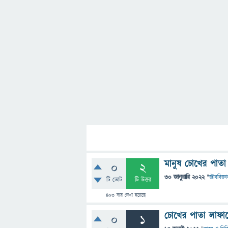
মানুষ চোখের পাতা 
0
2
30 জানুয়ারি 2022
"
জীববিজ্ঞা
টি ভোট
টি উত্তর
403
বার দেখা হয়েছে
চোখের পাতা লাফানো
0
1