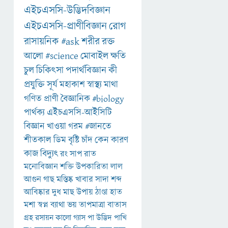
এইচএসসি-উদ্ভিদবিজ্ঞান
এইচএসসি-প্রাণীবিজ্ঞান
রোগ
রাসায়নিক
#ask
শরীর
রক্ত
আলো
#science
মোবাইল
ক্ষতি
চুল
চিকিৎসা
পদার্থবিজ্ঞান
কী
প্রযুক্তি
সূর্য
মহাকাশ
স্বাস্থ্য
মাথা
গণিত
প্রাণী
বৈজ্ঞানিক
#biology
পার্থক্য
এইচএসসি-আইসিটি
বিজ্ঞান
খাওয়া
গরম
#জানতে
শীতকাল
ডিম
বৃষ্টি
চাঁদ
কেন
কারণ
কাজ
বিদ্যুৎ
রং
সাপ
রাত
মনোবিজ্ঞান
শক্তি
উপকারিতা
লাল
আগুন
গাছ
মস্তিষ্ক
খাবার
সাদা
শব্দ
আবিষ্কার
দুধ
মাছ
উপায়
ঠাণ্ডা
হাত
মশা
স্বপ্ন
ব্যাথা
ভয়
তাপমাত্রা
বাতাস
গ্রহ
রসায়ন
কালো
গ্যাস
পা
উদ্ভিদ
পাখি