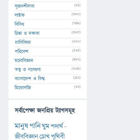
(81)
সৃজনশীলতা
(388)
লাইফ
(749)
বিবিধ
(385)
চিন্তা ও দক্ষতা
(620)
প্রাণিবিদ্যা
(225)
পরিবেশ
(487)
মনোবিজ্ঞান
(669)
তত্ত্ব ও গবেষণা
(112)
বাংলাদেশ ও বিশ্ব
(62)
মিথোলজি
সর্বাপেক্ষা জনপ্রিয় ট্যাগসমূহ
মানুষ
পানি
ঘুম
পদার্থ
-
জীববিজ্ঞান
চোখ
পৃথিবী