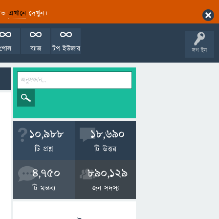
ারিত
এখানে
দেখুন।
পোল
ব্যাজ
টপ ইউজার
লগ ইন
10,988
18,690
টি প্রশ্ন
টি উত্তর
4,750
890,129
টি মন্তব্য
জন সদস্য