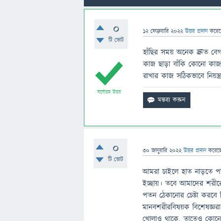
0
12 ফেব্রুয়ারি 2022
উত্তর প্রদান
করে
টি ভোট
হাঁছির সময় অনেক দ্রুত বেগ 
কাজ ছাড়া বাঁকি কোনো কাজ
রাখার কাজ সঠিকভাবে নিয়ন্ত
সর্বোত্তম উত্তর
0
30 জানুয়ারি 2022
উত্তর প্রদান
করেছ
টি ভোট
আমরা চাইলে হাত নাড়তে পার
ইচ্ছায়। তবে আমাদের শরী
পতন ঠেকানোর চেষ্টা করবে 
মানবশরীরবিষয়ক বিশেষজ্ঞরা
খোলাও থাকে, তাতেও কোনো সম