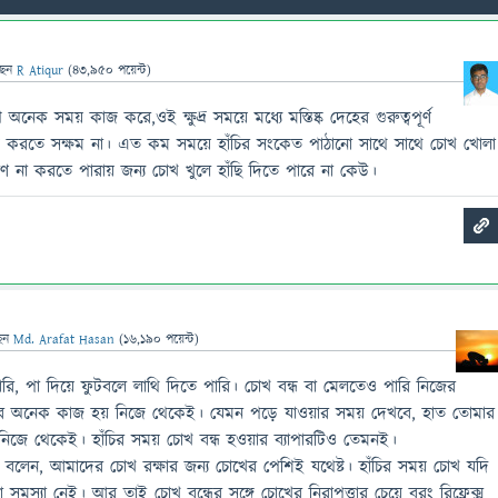
ছেন
R Atiqur
(
43,950
পয়েন্ট)
অনেক সময় কাজ করে,ওই ক্ষুদ্র সময়ে মধ্যে মস্তিষ্ক দেহের গুরুত্বপূর্ণ
 করতে সক্ষম না। এত কম সময়ে হাঁচির সংকেত পাঠানো সাথে সাথে চোখ খোলা
্রণ না করতে পারায় জন্য চোখ খুলে হাঁছি দিতে পারে না কেউ।
েন
Md. Arafat Hasan
(
16,190
পয়েন্ট)
ি, পা দিয়ে ফুটবলে লাথি দিতে পারি। চোখ বন্ধ বা মেলতেও পারি নিজের
রে অনেক কাজ হয় নিজে থেকেই। যেমন পড়ে যাওয়ার সময় দেখবে, হাত তোমার
নিজে থেকেই। হাঁচির সময় চোখ বন্ধ হওয়ার ব্যাপারটিও তেমনই।
 বলেন, আমাদের চোখ রক্ষার জন্য চোখের পেশিই যথেষ্ট। হাঁচির সময় চোখ যদি
স্যা নেই। আর তাই চোখ বন্ধের সঙ্গে চোখের নিরাপত্তার চেয়ে বরং রিফ্লেক্স