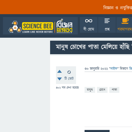
বিজ্ঞান ও প্রযুক্
বী হোম
প্রশ্ন
গরমাগরম
মানুষ চোখের পাতা মেলিয়ে হাঁছি
30 জানুয়ারি 2022
"
লাইফ
" বিভাগে
জি
0
টি ভোট
402
বার দেখা হয়েছে
মানুষ
চোখে
পাতা