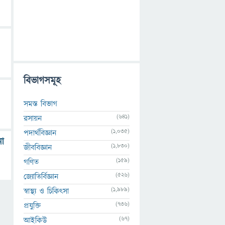
বিভাগসমূহ
সমস্ত বিভাগ
(641)
রসায়ন
(1,035)
পদার্থবিজ্ঞান
না
(1,830)
জীববিজ্ঞান
(159)
গণিত
(526)
জ্যোতির্বিজ্ঞান
(1,989)
স্বাস্থ্য ও চিকিৎসা
(736)
প্রযুক্তি
(67)
আইকিউ