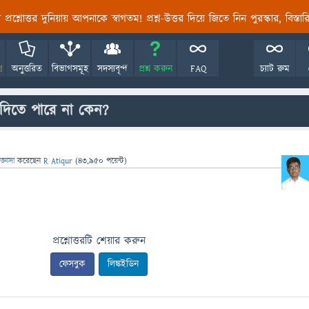
তির প্রশ্নোত্তর দুনিয়ায় আপনাকে স্বাগতম! প্রশ্ন-উত্তর দিয়ে জিতে নিন পুরস্কার, বিস্ত
!
অনুত্তরিত
বিভাগসমূহ
সদস্যবৃন্দ
প্রশ্ন করুন
FAQ
চ্যাট রুম
 দিতে পারে না কেন?
জ্ঞাসা
করেছেন
R Atiqur
(
43,950
পয়েন্ট)
প্রশ্নোত্তরটি শেয়ার করুন
ফেসবুক
লিঙ্কইডিন