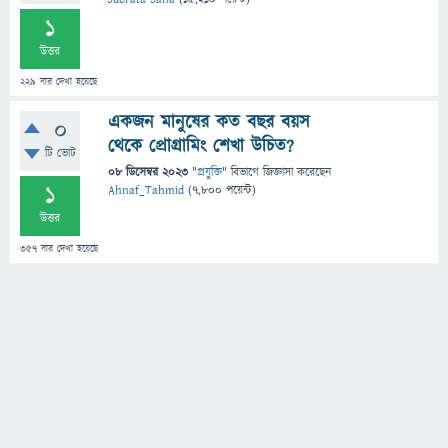
1
উত্তর
229
বার দেখা হয়েছে
একজন মানুষের কত বছর বয়স
0
থেকে প্রোগ্রামিং শেখা উচিত?
টি ভোট
08 ডিসেম্বর 2023
"
প্রযুক্তি
" বিভাগে
জিজ্ঞাসা
করেছেন
1
Ahnaf_Tahmid
(
7,800
পয়েন্ট)
উত্তর
357
বার দেখা হয়েছে