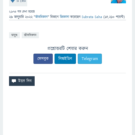
টি ভোট
2,973
বার দেখা হয়েছে
29 জানুয়ারি 2022
"
জীববিজ্ঞান
" বিভাগে
জিজ্ঞাসা
করেছেন
Subrata Saha
(
15,210
পয়েন্ট)
মানুষ
জীববিজ্ঞান
প্রশ্নোত্তরটি শেয়ার করুন
ফেসবুক
লিঙ্কইডিন
Telegram