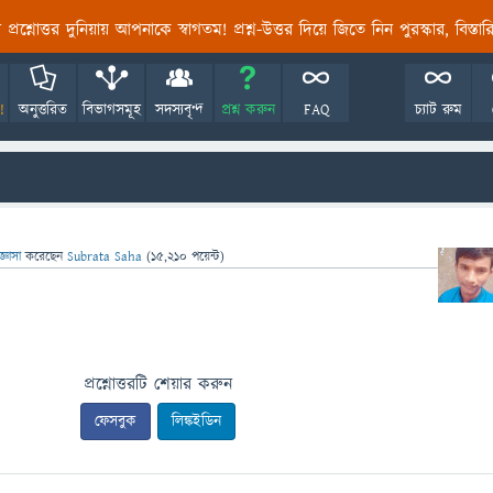
তির প্রশ্নোত্তর দুনিয়ায় আপনাকে স্বাগতম! প্রশ্ন-উত্তর দিয়ে জিতে নিন পুরস্কার, বিস্ত
!
অনুত্তরিত
বিভাগসমূহ
সদস্যবৃন্দ
প্রশ্ন করুন
FAQ
চ্যাট রুম
জ্ঞাসা
করেছেন
Subrata Saha
(
15,210
পয়েন্ট)
প্রশ্নোত্তরটি শেয়ার করুন
ফেসবুক
লিঙ্কইডিন