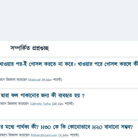
সম্পর্কিত প্রশ্নগুচ্ছ
খাওয়ার পর-ই গোসল করতে না করে। খাওয়ার পরে গোসল করলে ক
ভাগে
জিজ্ঞাসা
করেছেন
Maksud
(
3,610
পয়েন্ট)
াস দ্বারা ফল পাকানোর জন্য কী ব্যবহৃত হয় ?
িভাগে
জিজ্ঞাসা
করেছেন
Subrata Saha
(
15,210
পয়েন্ট)
মধ্যে পার্থক্য কী? H3O কে কি কোনোভাবে H2O বানানো সম্ভব?
বিভাগে
জিজ্ঞাসা
করেছেন
PabonAhsanIvan
(
2,620
পয়েন্ট)