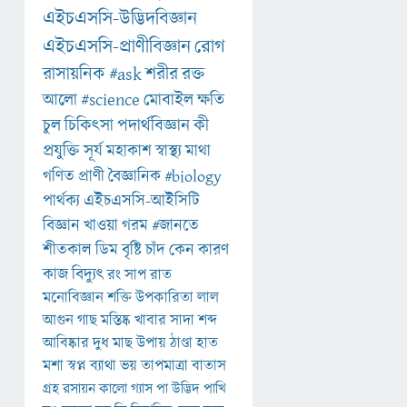
এইচএসসি-উদ্ভিদবিজ্ঞান
এইচএসসি-প্রাণীবিজ্ঞান
রোগ
রাসায়নিক
#ask
শরীর
রক্ত
আলো
#science
মোবাইল
ক্ষতি
চুল
চিকিৎসা
পদার্থবিজ্ঞান
কী
প্রযুক্তি
সূর্য
মহাকাশ
স্বাস্থ্য
মাথা
গণিত
প্রাণী
বৈজ্ঞানিক
#biology
পার্থক্য
এইচএসসি-আইসিটি
বিজ্ঞান
খাওয়া
গরম
#জানতে
শীতকাল
ডিম
বৃষ্টি
চাঁদ
কেন
কারণ
কাজ
বিদ্যুৎ
রং
সাপ
রাত
মনোবিজ্ঞান
শক্তি
উপকারিতা
লাল
আগুন
গাছ
মস্তিষ্ক
খাবার
সাদা
শব্দ
আবিষ্কার
দুধ
মাছ
উপায়
ঠাণ্ডা
হাত
মশা
স্বপ্ন
ব্যাথা
ভয়
তাপমাত্রা
বাতাস
গ্রহ
রসায়ন
কালো
গ্যাস
পা
উদ্ভিদ
পাখি