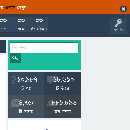
ারিত
এখানে
দেখুন।
পোল
ব্যাজ
টপ ইউজার
লগ ইন
10,987
18,690
টি প্রশ্ন
টি উত্তর
4,750
889,896
টি মন্তব্য
জন সদস্য