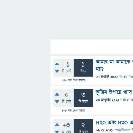
আমার মা আমাকে 
+1
1
হয়?
টি ভোট
উত্তর
27 অগাস্ট 2022
"
বিবিধ
" বি
648
বার দেখা হয়েছে
কৃত্রিম উপায়ে গ্য
0
3
23 জানুয়ারি 2022
"
বিবিধ
" ব
টি ভোট
টি উত্তর
438
বার দেখা হয়েছে
H2O এবং H3O এর 
+3
2
09 মে 2021
"
পদার্থবিজ্ঞান
" 
টি ভোট
টি উত্তর