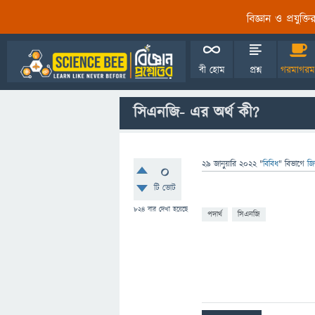
বিজ্ঞান ও প্রযুক্
বী হোম
প্রশ্ন
গরমাগরম
সিএনজি- এর অর্থ কী?
29 জানুয়ারি 2022
"
বিবিধ
" বিভাগে
জি
0
টি ভোট
824
বার দেখা হয়েছে
পদার্থ
সিএনজি