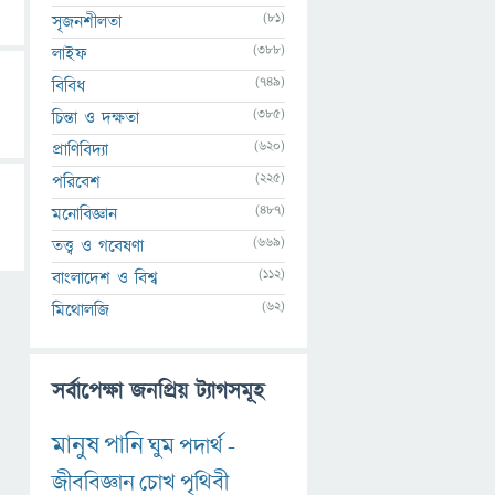
(81)
সৃজনশীলতা
(388)
লাইফ
(749)
বিবিধ
(385)
চিন্তা ও দক্ষতা
(620)
প্রাণিবিদ্যা
(225)
পরিবেশ
(487)
মনোবিজ্ঞান
(669)
তত্ত্ব ও গবেষণা
(112)
বাংলাদেশ ও বিশ্ব
(62)
মিথোলজি
সর্বাপেক্ষা জনপ্রিয় ট্যাগসমূহ
মানুষ
পানি
ঘুম
পদার্থ
-
জীববিজ্ঞান
চোখ
পৃথিবী