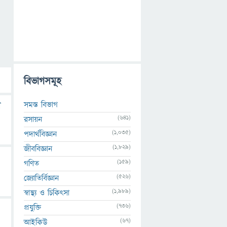
বিভাগসমূহ
সমস্ত বিভাগ
ী
(641)
রসায়ন
(1,035)
পদার্থবিজ্ঞান
(1,829)
জীববিজ্ঞান
(159)
গণিত
(526)
জ্যোতির্বিজ্ঞান
(1,989)
স্বাস্থ্য ও চিকিৎসা
(736)
প্রযুক্তি
(67)
আইকিউ