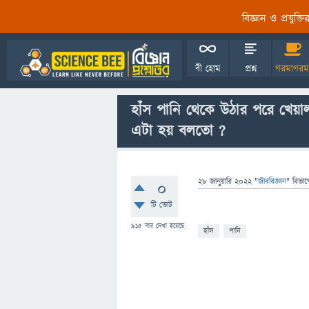
বিজ্ঞান ও প্রযুক্
বী হোম
প্রশ্ন
গরমাগরম
হাঁস পানি থেকে উঠার পরে খেয়
এটা হয় বলতো ?
28 জানুয়ারি 2022
"
জীববিজ্ঞান
" বিভাগ
0
টি ভোট
915
বার দেখা হয়েছে
হাঁস
পানি