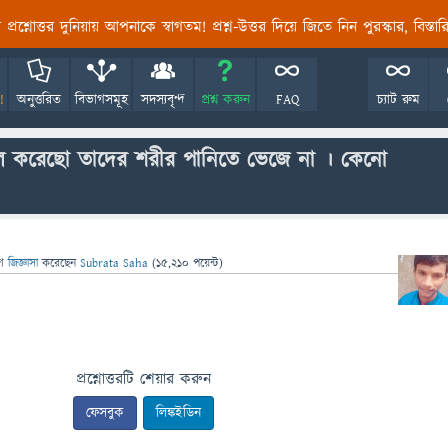
তির প্রশ্নোত্তর দুনিয়ায় আপনাকে স্বাগতম! প্রশ্ন-উত্তর দিয়ে জিতে নিন পুরস্কার, বিস্ত
!
অনুত্তরিত
বিভাগসমূহ
সদস্যবৃন্দ
প্রশ্ন করুন
FAQ
চ্যাট রুম
াল করেছো তাদের শরীর পানিতে ভেজে না । কেনো
ে
জিজ্ঞাসা
করেছেন
Subrata Saha
(
15,210
পয়েন্ট)
প্রশ্নোত্তরটি শেয়ার করুন
ফেসবুক
লিঙ্কইডিন