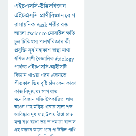
এইচএসসি-উদ্ভিদবিজ্ঞান
এইচএসসি-প্রাণীবিজ্ঞান
রোগ
রাসায়নিক
#ask
শরীর
রক্ত
আলো
#science
মোবাইল
ক্ষতি
চুল
চিকিৎসা
পদার্থবিজ্ঞান
কী
প্রযুক্তি
সূর্য
মহাকাশ
স্বাস্থ্য
মাথা
গণিত
প্রাণী
বৈজ্ঞানিক
#biology
পার্থক্য
এইচএসসি-আইসিটি
বিজ্ঞান
খাওয়া
গরম
#জানতে
শীতকাল
ডিম
বৃষ্টি
চাঁদ
কেন
কারণ
কাজ
বিদ্যুৎ
রং
সাপ
রাত
মনোবিজ্ঞান
শক্তি
উপকারিতা
লাল
আগুন
গাছ
মস্তিষ্ক
খাবার
সাদা
শব্দ
আবিষ্কার
দুধ
মাছ
উপায়
ঠাণ্ডা
হাত
মশা
স্বপ্ন
ব্যাথা
ভয়
তাপমাত্রা
বাতাস
গ্রহ
রসায়ন
কালো
গ্যাস
পা
উদ্ভিদ
পাখি