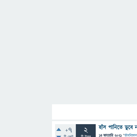
হাঁস পানিতে ডুবে
+7
2
14 জানুয়ারি 2021
"
জীববিজ্ঞান