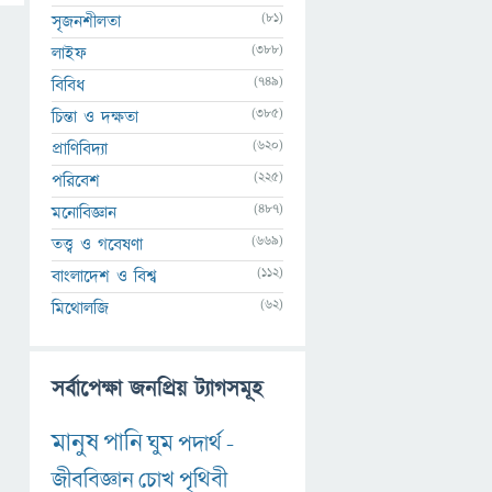
(81)
সৃজনশীলতা
(388)
লাইফ
(749)
বিবিধ
(385)
চিন্তা ও দক্ষতা
(620)
প্রাণিবিদ্যা
(225)
পরিবেশ
(487)
মনোবিজ্ঞান
(669)
তত্ত্ব ও গবেষণা
(112)
বাংলাদেশ ও বিশ্ব
(62)
মিথোলজি
সর্বাপেক্ষা জনপ্রিয় ট্যাগসমূহ
মানুষ
পানি
ঘুম
পদার্থ
-
জীববিজ্ঞান
চোখ
পৃথিবী