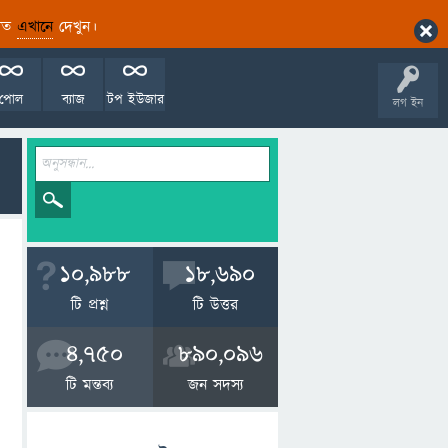
ারিত
এখানে
দেখুন।
পোল
ব্যাজ
টপ ইউজার
লগ ইন
10,988
18,690
টি প্রশ্ন
টি উত্তর
4,750
890,096
টি মন্তব্য
জন সদস্য