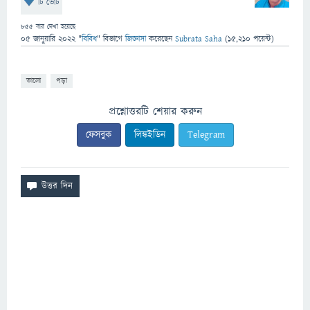
টি ভোট
855
বার দেখা হয়েছে
05 জানুয়ারি 2022
"
বিবিধ
" বিভাগে
জিজ্ঞাসা
করেছেন
Subrata Saha
(
15,210
পয়েন্ট)
ভালো
পড়া
প্রশ্নোত্তরটি শেয়ার করুন
ফেসবুক
লিঙ্কইডিন
Telegram