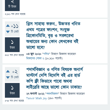
2
টি উত্তর
3,181
বার দেখা হয়েছে
প্লিস সাহায্য করুন.. উচ্চতর গনিত
+11
প্রথম পত্রের ফাংশন, সংযুক্ত
টি ভোট
ত্রিকোনমিতি, বৃত্ত ও সরলরেখা
1
অধ্যায়ের জন্য কোন লেখকের বই
ভালো হবে?
উত্তর
04 জুন 2020
"
গণিত
" বিভাগে
জিজ্ঞাসা
করেছেন
423
বার দেখা হয়েছে
বিজ্ঞানের পোকা 2
(
10,910
পয়েন্ট)
পদার্থবিজ্ঞান ও গণিত বিষয়ক অনার্স
+2
মাস্টার্স দেশি বিদেশি বই এর হার্ড
টি ভোট
কপি ফ্রী কিভাবে পাবো অথবা
1
লাইব্রেরি আছে ভালো কোন ঢাকায়?
উত্তর
27 অগাস্ট 2022
"
পদার্থবিজ্ঞান
" বিভাগে
জিজ্ঞাসা
করেছেন
Tanvir Miah Joy
(
190
পয়েন্ট)
574
বার দেখা হয়েছে