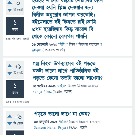
2022 সালের বছরের সেরাদের টাকা
0
দেওয়া হয়নি প্লিজ দেওয়ার জন্য
টি ভোট
বিনীত অনুরোধ জ্ঞাপন করতেছি।
1
বইমেলাতে বই কিনতে চাই।আমি
প্রথম হয়েছিলাম কিন্তু সায়েন্স বি
উত্তর
থেকে কোনো রেসপন্স পায়নি
424
বার দেখা হয়েছে
16 ফেব্রুয়ারি 2023
"
বিবিধ
" বিভাগে
জিজ্ঞাসা
করেছেন
R
Atiqur
(
43,950
পয়েন্ট)
গল্প কিংবা উপন্যাসের বই পড়তে
+1
যতটা ভালো লাগে প্রাতিষ্ঠানিক বই
টি ভোট
পড়তে কেনো ততটা ভালো লাগেনা?
1
15 অক্টোবর 2021
"
লাইফ
" বিভাগে
জিজ্ঞাসা
করেছেন
Kanija Afroz
(
2,140
পয়েন্ট)
উত্তর
652
বার দেখা হয়েছে
পড়তে ভালো লাগে না কেন?
+6
04 জানুয়ারি 2021
"
বিবিধ
" বিভাগে
জিজ্ঞাসা
করেছেন
টি ভোট
Samsun Nahar Priya
(
47,710
পয়েন্ট)